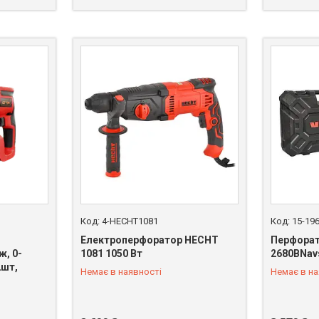
4-HECHT1081
15-19
Електроперфоратор HECHT
Перфорато
ж, 0-
1081 1050 Вт
2680BNav
2шт,
Немає в наявності
Немає в на
+380 (67) 669-92-15
+380 (67)