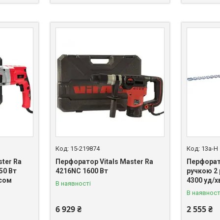
15-219874
13a-H
ter Ra
Перфоратор Vitals Master Ra
Перфорат
50 Вт
4216NC 1600 Вт
ручкою 2
йсом
4300 уд/х
В наявності
В наявност
6 929 ₴
2 555 ₴