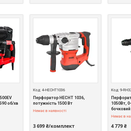
4-HECHT1036
9-RH3
500EV
Перфоратор HECHT 1036,
Перфорат
590 об/хв
потужність 1500 Вт
1050Вт, 0
+380 (67) 669-92-15
+380 (67)
бочковий
Немає в наявності
Немає в на
3 699 ₴/комплект
4 779 ₴