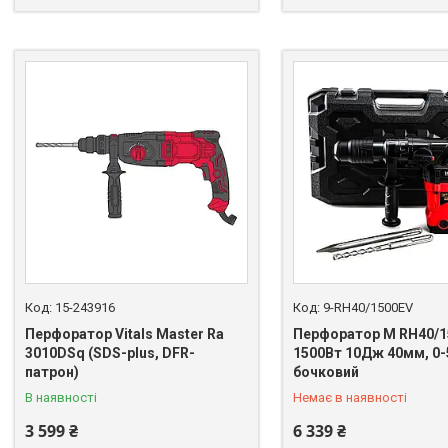
15-243916
9-RH40/1500EV
Перфоратор Vitals Master Ra
Перфоратор М RH40/1
3010DSq (SDS-plus, DFR-
1500Вт 10Дж 40мм, 0-
+380 (67) 669-92-15
патрон)
бочковий
В наявності
Немає в наявності
3 599 ₴
6 339 ₴