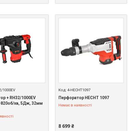
2/1000EV
4-HECHT1097
ор + RH32/1000EV
Перфоратор HECHT 1097
-820об/хв, 5Дж, 32мм
Немає в наявності
 669-92-15
+380 (67) 669-92-15
явності
8 699 ₴