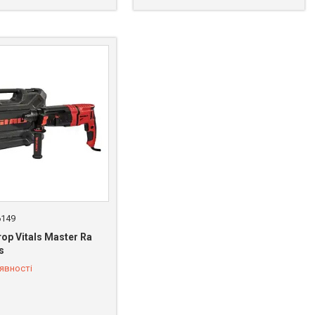
6149
р Vitals Master Ra
s
явності
 669-92-15