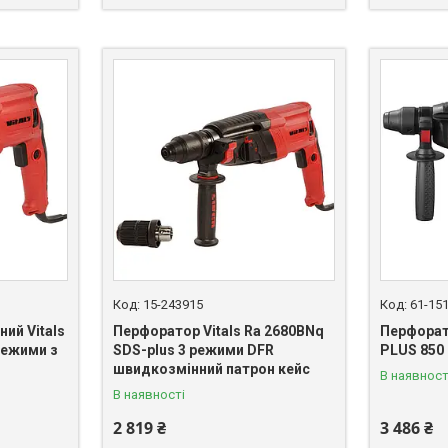
15-243915
61-15
ий Vitals
Перфоратор Vitals Ra 2680BNq
Перфорато
режими з
SDS-plus 3 режими DFR
PLUS 850 
швидкозмінний патрон кейс
В наявност
В наявності
2 819 ₴
3 486 ₴