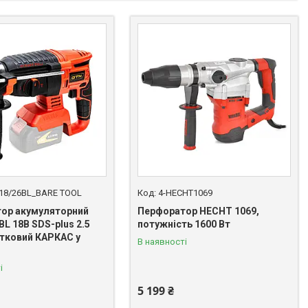
18/26BL_BARE TOOL
4-HECHT1069
ор акумуляторний
Перфоратор HECHT 1069,
L 18В SDS-plus 2.5
потужність 1600 Вт
тковий КАРКАС у
В наявності
і
5 199 ₴