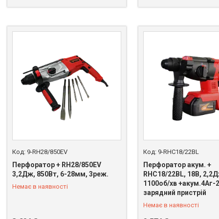
9-RH28/850EV
9-RHC18/22BL
Перфоратор + RH28/850EV
Перфоратор акум. +
3,2Дж, 850Вт, 6-28мм, 3реж.
RHC18/22BL, 18В, 2,2Д
1100об/хв +акум.4Аг-
Немає в наявності
+380 (67) 669-92-15
+380 (67) 669-92-15
зарядний пристрій
Немає в наявності