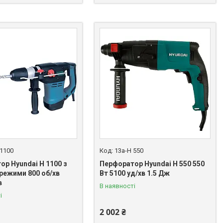
 1100
13a-H 550
ор Hyundai H 1100 з
Перфоратор Hyundai H 550 550
 режими 800 об/хв
Вт 5100 уд/хв 1.5 Дж
в
В наявності
і
2 002 ₴