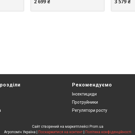
2 699 ₴
3 579 ₴
 розділи
Рекомендуємо
Інсектициди
Протруйники
а
Регулятори росту
Сайт створений на маркетплейсі
Prom.ua
Агропоміч Україна |
Поскаржитися на контент
|
Політика конфіденційності