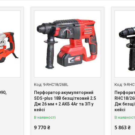
9-RHC18/26BL
9-RHC
90,
Перфоратор акумуляторний
Перфорат
SDS-plus 18В безщітковий 2.5
RHC18/26B
Дж 26 мм + 2 АКБ 4Аг та ЗП у
Дж безщі
кейсі
кейсі
В наявності
В наявност
9 770 ₴
5 863 ₴