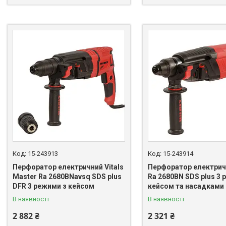
15-243913
15-243914
Перфоратор електричний Vitals
Перфоратор електричн
Master Ra 2680BNavsq SDS plus
Ra 2680BN SDS plus 3 
DFR 3 режими з кейсом
кейсом та насадками
В наявності
В наявності
2 882 ₴
2 321 ₴