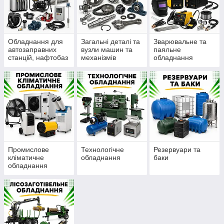
Обладнання для
Загальні деталі та
Зварювальне та
автозаправних
вузли машин та
паяльне
станцій, нафтобаз
механізмів
обладнання
Промислове
Технологічне
Резервуари та
кліматичне
обладнання
баки
обладнання