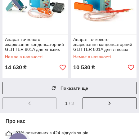
Апарат точкового
Апарат точкового
зварювання конденсаторний
зварювання конденсаторний
GLITTER 801A для літієвих
GLITTER 801A для літієвих
батарей (нікель) з
батарей, (нікель) з ручкою
Немає в наявності
Немає в наявності
фіксованою головкою
70B, 220V,
14 630
10 530
₴
₴
Показати ще
1
/ 3
Про нас
93% позитивних з 424 відгуків за рік