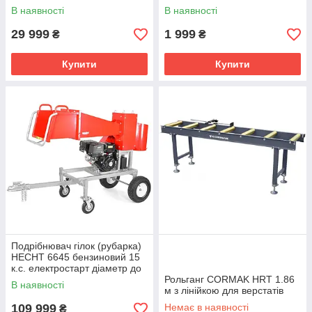
В наявності
В наявності
29 999
1 999
₴
₴
Купити
Купити
Подрібнювач гілок (рубарка)
HECHT 6645 бензиновий 15
к.с. електростарт діаметр до
12 см ніж 6 шт
Рольганг CORMAK HRT 1.86
В наявності
м з лінійкою для верстатів
109 999
Немає в наявності
₴