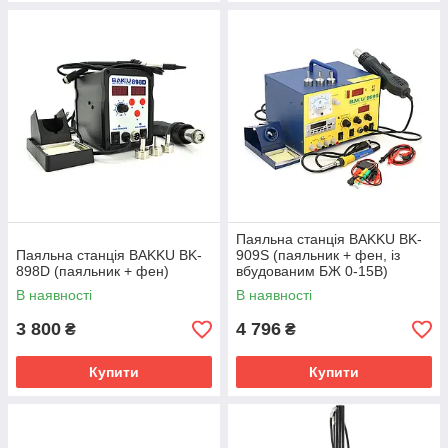
Паяльна станція BAKKU BK-
Паяльна станція BAKKU BK-
909S (паяльник + фен, із
898D (паяльник + фен)
вбудованим БЖ 0-15В)
В наявності
В наявності
3 800
4 796
₴
₴
Купити
Купити