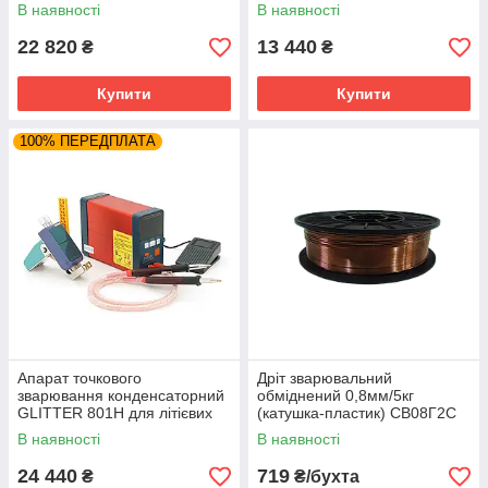
Li-Ion, стрічка 0,05-0,3 мм,
В наявності
В наявності
струм
22 820
13 440
₴
₴
Купити
Купити
100% ПЕРЕДПЛАТА
Апарат точкового
Дріт зварювальний
зварювання конденсаторний
обміднений 0,8мм/5кг
GLITTER 801H для літієвих
(катушка-пластик) СВ08Г2С
батарей (нікель/алюміній)
В наявності
В наявності
220V, max9.8kW
24 440
719
₴
₴/бухта