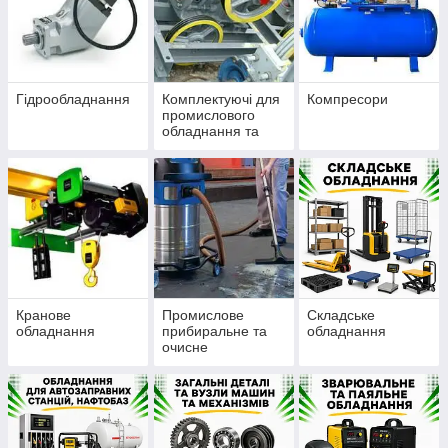
Гідрообладнання
Комплектуючі для
Компресори
промислового
обладнання та
верстатів
Кранове
Промислове
Складське
обладнання
прибиральне та
обладнання
очисне
обладнання