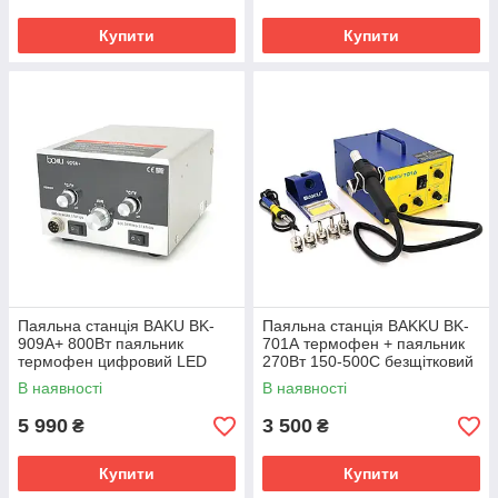
Купити
Купити
Паяльна станція BAKU BK-
Паяльна станція BAKKU BK-
909A+ 800Вт паяльник
701А термофен + паяльник
термофен цифровий LED
270Вт 150-500C безщітковий
дисплей безщітковий
вентилятор
В наявності
В наявності
вентилятор
5 990
3 500
₴
₴
Купити
Купити