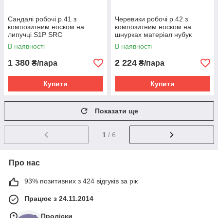
Сандалі робочі р.41 з
Черевики робочі р.42 з
композитним носком на
композитним носком на
липучці S1P SRC
шнурках матеріал нубук
Active
В наявності
В наявності
1 380
2 224
₴/пара
₴/пара
Купити
Купити
Показати ще
1
/ 6
Про нас
93% позитивних з 424 відгуків за рік
Працює з 24.11.2014
м. с. Проліски