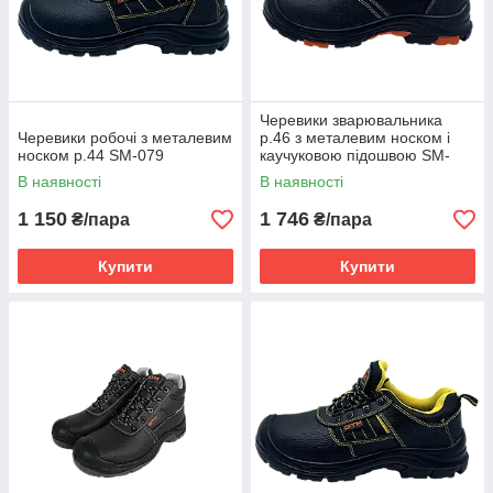
Черевики зварювальника
Черевики робочі з металевим
р.46 з металевим носком і
носком р.44 SM-079
каучуковою підошвою SM-
072
В наявності
В наявності
1 150
1 746
₴/пара
₴/пара
Купити
Купити