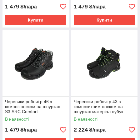
1 479
1 479
₴/пара
₴/пара
Купити
Купити
Черевики робочі р.46 з
Черевики робочі р.43 з
композ.носком на шнурках
композитним носком на
S3 SRC Comfort
шнурках матеріал нубук
Active
В наявності
В наявності
1 479
2 224
₴/пара
₴/пара