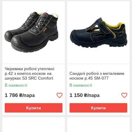
Черевики робочі утеплені
р.42 з композ.носком на
Сандалі робочі з металевим
шнурках S3 SRC Comfort
носком р.45 SM-077
В наявності
В наявності
1 786
1 150
₴/пара
₴/пара
Купити
Купити