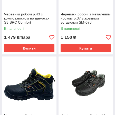
Черевики робочі р.43 з
Черевики робочі з металевим
композ.носком на шнурках
носком р.37 з жовтими
S3 SRC Comfort
вставками SM-078
В наявності
В наявності
1 479
1 150
₴/пара
₴
Купити
Купити