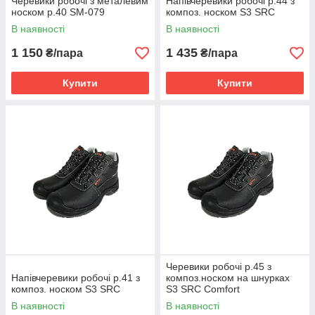
Черевики робочі з металевим
Напівчеревики робочі р.44 з
носком р.40 SM-079
композ. носком S3 SRC
В наявності
В наявності
1 150
1 435
₴/пара
₴/пара
Купити
Купити
Черевики робочі р.45 з
Напівчеревики робочі р.41 з
композ.носком на шнурках
композ. носком S3 SRC
S3 SRC Comfort
В наявності
В наявності