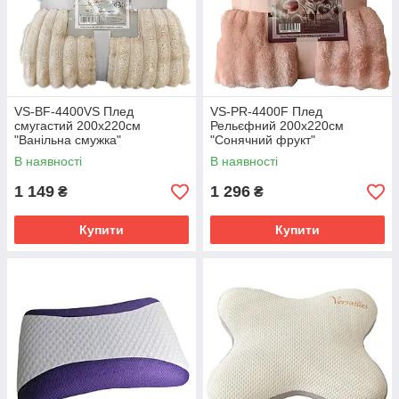
VS-BF-4400VS Плед
VS-PR-4400F Плед
смугастий 200х220см
Рельєфний 200х220см
"Ванільна смужка"
"Сонячний фрукт"
(VERSAILLES)
(VERSAILLES)
В наявності
В наявності
1 149
1 296
₴
₴
Купити
Купити