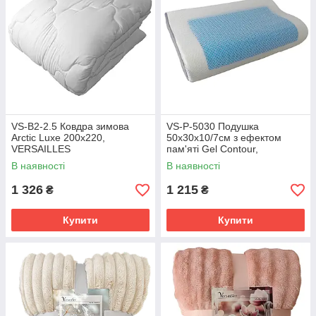
VS-B2-2.5 Ковдра зимова
VS-P-5030 Подушка
Arctic Luxe 200х220,
50x30х10/7см з ефектом
VERSAILLES
пам'яті Gel Contour,
VERSAILLES
В наявності
В наявності
1 326
1 215
₴
₴
Купити
Купити