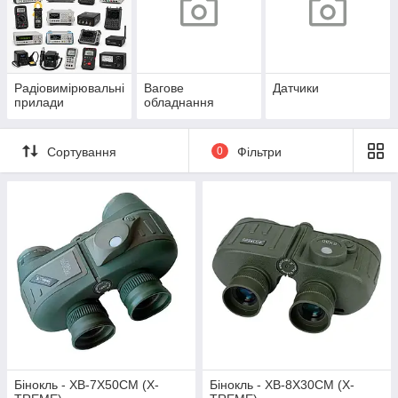
Радіовимірювальні
Вагове
Датчики
прилади
обладнання
Сортування
0
Фільтри
Бінокль - XB-7X50CM (X-
Бінокль - XB-8X30CM (X-