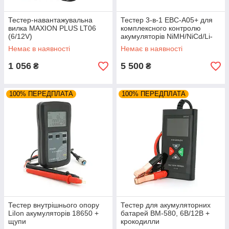
Тестер-навантажувальна
Тестер 3-в-1 EBC-A05+ для
вилка MAXION PLUS LT06
комплексного контролю
(6/12V)
акумуляторів NiMH/NiCd/Li-
Ion/LiFe/Pb, заряджання та
Немає в наявності
Немає в наявності
1 056
5 500
₴
₴
100% ПЕРЕДПЛАТА
100% ПЕРЕДПЛАТА
Тестер внутрішнього опору
Тестер для акумуляторних
LiIon акумуляторів 18650 +
батарей BM-580, 6В/12В +
щупи
крокодилли