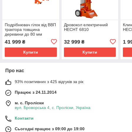
Подрібнювач гілок від ВВП
Дровокол електричний
Клин
трактора товщина
HECHT 6810
HEC
деревини до 80 мм
продуктивність 4 куб.м/год
41 999
32 999
1 9
₴
₴
для твердопаливних
котлів GTM LC80PTO
Купити
Купити
Про нас
93% позитивних з 425 відгуків за рік
Працює з 24.11.2014
м. с. Проліски
вул. Броворська 4, с. Проліски, Україна
Контакти
Сьогодні працює з 09:00 до 19:00