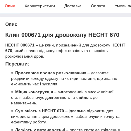
Опис
Характеристики
Доставка
Оплата
Умови п
Опис
Клин 000671 для дровоколу HECHT 670
HECHT 000671
– це клин, призначений для дровоколу
HECHT
670
, який значно підвищує ефективність та швидкість
розколювання дров.
Переваги:
Прискорює процес розколювання
– дозволяє
розділити колоду одразу на чотири частини, що значно
економить час і зусилля.
Міцна конструкція
– виготовлений з високоякісної
сталі, забезпечує довговічність та стійкість до
навантажень.
Сумісність з HECHT 670
– ідеально підходить для
використання з цим дровоколом, забезпечуючи точну та
ефективну роботу.
Легкість у встановленні
– проста система кріплення