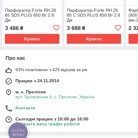
Перфоратор Forte RH 26
Перфоратор Forte RH 26
Фар
85 SDS PLUS 850 Вт 2.8
85 C SDS PLUS 850 Вт 2.8
(800
Дж
Дж
мм-
3 486
3 688
2 3
₴
₴
Купити
Купити
Про нас
93% позитивних з 425 відгуків за рік
Працює з 24.11.2014
м. с. Проліски
вул. Броворська 4, с. Проліски, Україна
Контакти
Сьогодні працює з 10:00 до 16:00
Показати весь графік роботи
КНОПКА
ЗВ'ЯЗКУ