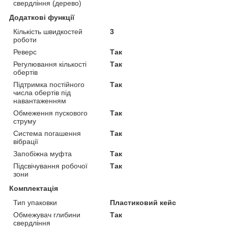
свердління (дерево)
Додаткові функції
Кількість швидкостей
3
роботи
Реверс
Так
Регулювання кількості
Так
обертів
Підтримка постійного
Так
числа обертів під
навантаженням
Обмеження пускового
Так
струму
Система погашення
Так
вібрації
Запобіжна муфта
Так
Підсвічування робочої
Так
зони
Комплектація
Тип упаковки
Пластиковий кейс
Обмежувач глибини
Так
свердління