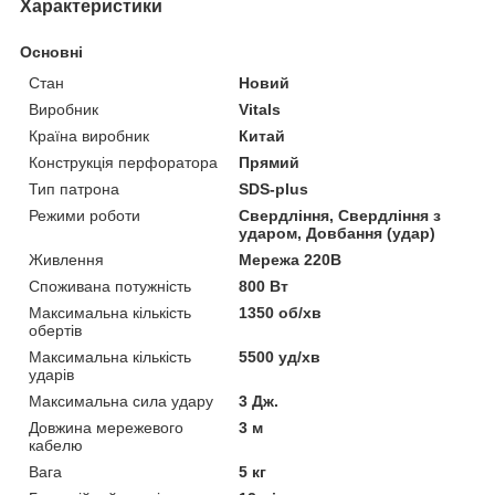
Характеристики
Основні
Стан
Новий
Виробник
Vitals
Країна виробник
Китай
Конструкція перфоратора
Прямий
Тип патрона
SDS-plus
Режими роботи
Свердління, Свердління з
ударом, Довбання (удар)
Живлення
Мережа 220В
Споживана потужність
800 Вт
Максимальна кількість
1350 об/хв
обертів
Максимальна кількість
5500 уд/хв
ударів
Максимальна сила удару
3 Дж.
Довжина мережевого
3 м
кабелю
Вага
5 кг