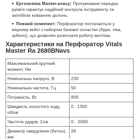
Ергономіка Master-класу:
Прогумоване переднє
руків'я гарантує надійний контроль інструменту та
запобігає ковзанню долонь.
Повний комплект:
Перфоратор постачається у
міцному кейсі з набором базової оснастки (бури, піка,
зубило), що дозволяє розпочати роботу миттєво.
Характеристики на Перфоратор Vitals
Master Ra 2680BNavs
Максимальний крутний
момент, Нм
Номінальна напруга, В
230
Номінальна частота, Гц
50
Потужність, Вт
800
Швидкість холостого ходу,
0...1350
об/хв
Частота ударів, 1/хв
0…5500
Диаметр свердління (бетон),
26
мм