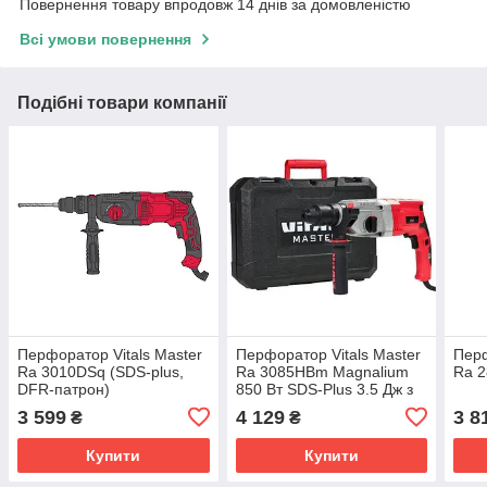
Повернення товару впродовж 14 днів за домовленістю
Всі умови повернення
Подібні товари компанії
Перфоратор Vitals Master
Перфоратор Vitals Master
Перф
Ra 3010DSq (SDS-plus,
Ra 3085HBm Magnalium
Ra 2
DFR-патрон)
850 Вт SDS-Plus 3.5 Дж з
кейсом
3 599
4 129
3 8
₴
₴
Купити
Купити