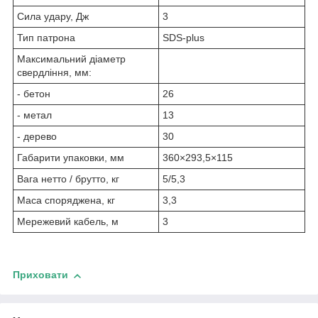
Сила удару, Дж
3
Тип патрона
SDS-plus
Максимальний діаметр
свердління, мм:
- бетон
26
- метал
13
- дерево
30
Габарити упаковки, мм
360×293,5×115
Вага нетто / брутто, кг
5/5,3
Маса споряджена, кг
3,3
Мережевий кабель, м
3
Приховати