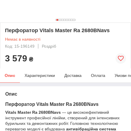
Перфоратор Vitals Master Ra 2680BNavs
Немає в наявності
Код: 15-196149
Роздріб
3 579
₴
Опис
Характеристики
Доставка
Оплата
Умови п
Опис
Перфоратор Vitals Master Ra 2680BNavs
Vitals Master Ra 2680BNavs
— це високоефективний
інструмент професійної лінійки, створений для інтенсивних
бурильних та демонтажних робіт. Головною технологічною
перевагою моделі є вбудована
антивібраційна система