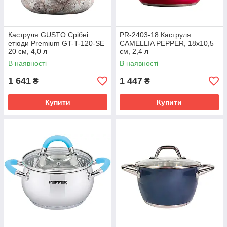
Каструля GUSTO Срібні
PR-2403-18 Каструля
етюди Premium GT-T-120-SE
CAMELLIA PEPPER, 18х10,5
20 см, 4,0 л
см, 2,4 л
В наявності
В наявності
1 641
1 447
₴
₴
Купити
Купити