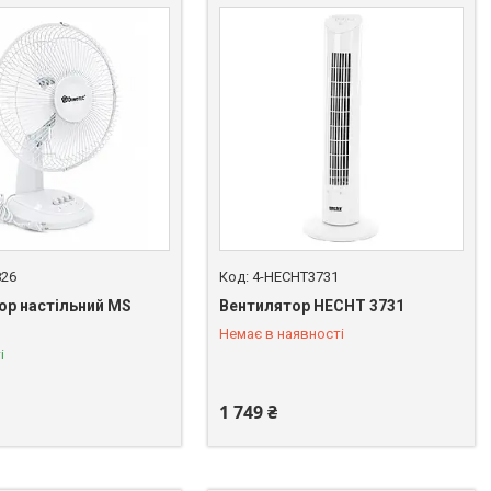
826
4-HECHT3731
ор настільний MS
Вентилятор HECHT 3731
т
Немає в наявності
+380 (67) 669-92-15
і
1 749 ₴