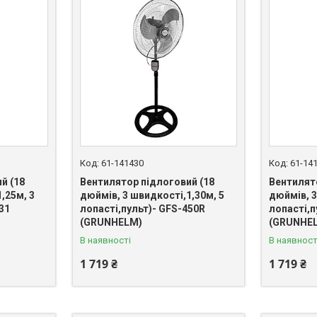
61-141430
61-14
й (18
Вентилятор підлоговий (18
Вентилят
,25м, 3
дюймів, 3 швидкості,1,30м, 5
дюймів, 3
531
лопасті,пульт)- GFS-450R
лопасті,п
(GRUNHELM)
(GRUNHE
В наявності
В наявност
1 719 ₴
1 719 ₴