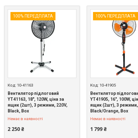
100% ПЕРЕДПЛАТА
100% ПЕРЕДПЛАТА
10-41163
10-41905
Вентилятор підлоговий
Вентилятор підлогов
YT41163, 18″, 120W, ціна за
YT41905, 16″, 100W, ці
ящик (2шт), 3 режими, 220V,
ящик (2шт), 3 режими,
+380 (67) 669-92-15
+380 (67) 669-92-15
Black, Box
Black/Orange, Box
Немає в наявності
Немає в наявності
2 250 ₴
1 799 ₴