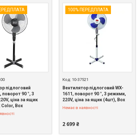
ПЕРЕДПЛАТА
100% ПЕРЕДПЛАТА
200
10-37521
ор підлоговий
Вентилятор підлоговий WX-
 поворот 90 °, 3
1611, поворот 90 °, 3 режими,
20V, ціна за ящик
220V, ціна за ящик (4шт), Box
 669-92-15
+380 (67) 669-92-15
 Color, Box
Немає в наявності
явності
2 699 ₴