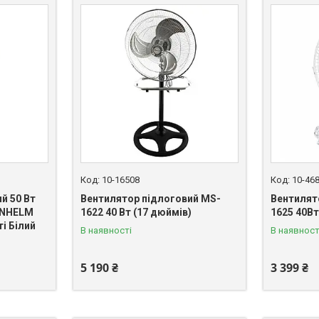
10-16508
10-46
й 50 Вт
Вентилятор підлоговий MS-
Вентилят
UNHELM
1622 40 Вт (17 дюймів)
1625 40В
і Білий
В наявності
В наявност
5 190 ₴
3 399 ₴