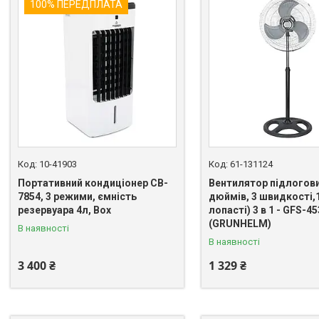
100% ПЕРЕДПЛАТА
10-41903
61-131124
Портативний кондиціонер CB-
Вентилятор підлогови
7854, 3 режими, ємність
дюймів, 3 швидкості,1
резервуара 4л, Box
лопасті) 3 в 1 - GFS-4
(GRUNHELM)
В наявності
В наявності
3 400 ₴
1 329 ₴