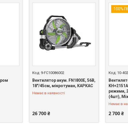
100% 
9-FC10086002
10-40
ором
Вентилятор акум. FN1800E, 56В,
Вентилят
18"/45см, мікротуман, КАРКАС
KH+2151A,
режими, 2
Немає в наявності
+380 (67) 669-92-15
+380 (67)
(4шт), Mix
Немає в на
26 700 ₴
2 700 ₴