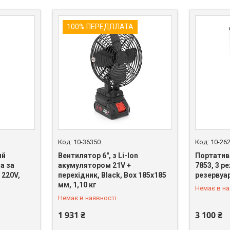
100% ПЕРЕДПЛАТА
10-36350
10-26
ий
Вентилятор 6", з Li-Ion
Портатив
на за
акумулятором 21V +
7853, 3 р
 220V,
перехідник, Black, Box 185х185
резервуар
+380 (67) 669-92-15
+380 (67)
мм, 1,10 кг
Немає в на
Немає в наявності
1 931 ₴
3 100 ₴