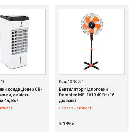
243
10-16504
ний кондиціонер CB-
Вентилятор підлоговий
ежими, ємність
Domotec MS-1619 40 Вт (16
а 4л, Box
дюймів)
 669-92-15
+380 (67) 669-92-15
явності
Немає в наявності
3 199 ₴