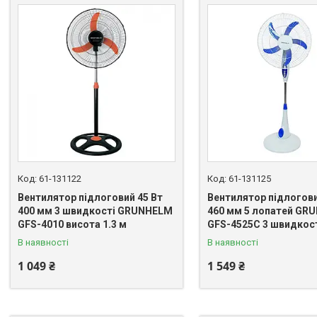
61-131122
61-131125
Вентилятор підлоговий 45 Вт
Вентилятор підлогови
400 мм 3 швидкості GRUNHELM
460 мм 5 лопатей GR
GFS-4010 висота 1.3 м
GFS-4525С 3 швидкост
В наявності
В наявності
1 049 ₴
1 549 ₴