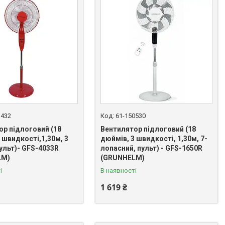
1432
61-150530
ор підлоговий (18
Вентилятор підлоговий (18
 швидкості,1,30м, 3
дюймів, 3 швидкості, 1,30м, 7-
ульт)- GFS-4033R
лопасний, пульт) - GFS-1650R
LM)
(GRUNHELM)
і
В наявності
1 619 ₴