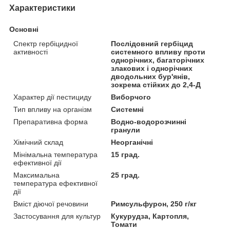
Характеристики
Основні
Спектр гербіцидної
Послідовний гербіцид
активності
системного впливу проти
однорічних, багаторічних
злакових і однорічних
дводольних бур'янів,
зокрема стійких до 2,4-Д
Характер дії пестициду
Виборчого
Тип впливу на організм
Системні
Препаративна форма
Водно-водорозчинні
гранули
Хімічний склад
Неорганічні
Мінімальна температура
15 град.
ефективної дії
Максимальна
25 град.
температура ефективної
дії
Вміст діючої речовини
Римсульфурон, 250 г/кг
Застосування для культур
Кукурудза, Картопля,
Томати