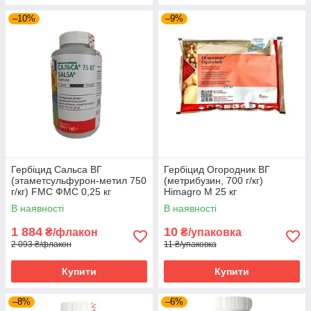
–10%
–9%
Гербіцид Сальса ВГ
Гербіцид Огородник ВГ
(этаметсульфурон-метил 750
(метрибузин, 700 г/кг)
г/кг) FMC ФМС 0,25 кг
Himagro M 25 кг
В наявності
В наявності
1 884
10
₴/флакон
₴/упаковка
2 093 ₴/флакон
11 ₴/упаковка
Купити
Купити
–8%
–6%