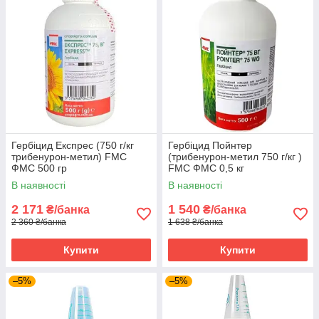
Гербіцид Експрес (750 г/кг
Гербіцид Пойнтер
трибенурон-метил) FMC
(трибенурон-метил 750 г/кг )
ФМС 500 гр
FMC ФМС 0,5 кг
В наявності
В наявності
2 171
1 540
₴/банка
₴/банка
2 360 ₴/банка
1 638 ₴/банка
Купити
Купити
–5%
–5%