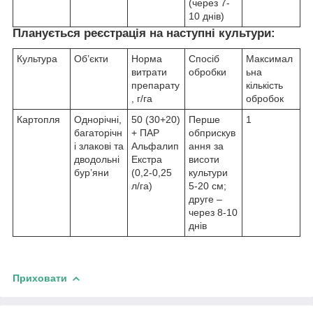
(через 7-
10 днів)
Планується реєстрація на наступні культури:
Культура
Об’єкти
Норма
Спосіб
Максимал
витрати
обробки
ьна
препарату
кількість
, г/га
обробок
Картопля
Однорічні,
50 (30+20)
Перше
1
багаторічн
+ ПАР
обприскув
і злакові та
Альфалип
ання за
дводольні
Екстра
висоти
бур’яни
(0,2-0,25
культури
л/га)
5-20 см;
друге –
через 8-10
днів
Приховати