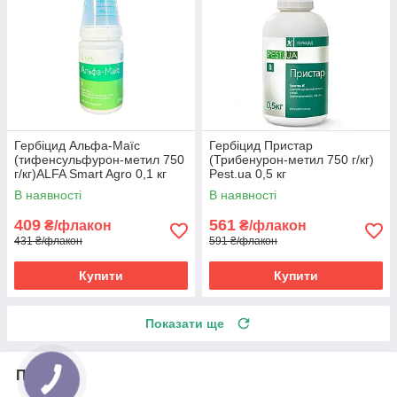
Гербіцид Альфа-Маїс
Гербіцид Пристар
(тифенсульфурон-метил 750
(Трибенурон-метил 750 г/кг)
г/кг)ALFA Smart Agro 0,1 кг
Pest.ua 0,5 кг
В наявності
В наявності
409
561
₴/флакон
₴/флакон
431 ₴/флакон
591 ₴/флакон
Купити
Купити
Показати ще
Про нас