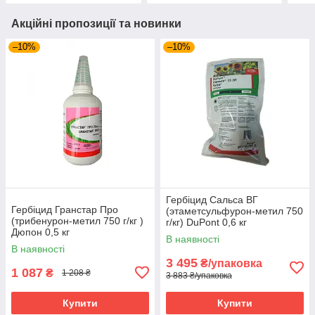
Акційні пропозиції та новинки
–10%
–10%
Гербіцид Сальса ВГ
Гербіцид Гранстар Про
(этаметсульфурон-метил 750
(трибенурон-метил 750 г/кг )
г/кг) DuPont 0,6 кг
Дюпон 0,5 кг
В наявності
В наявності
3 495
₴/упаковка
1 087
₴
1 208 ₴
3 883 ₴/упаковка
Купити
Купити