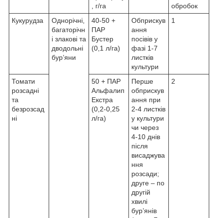
, г/га
обробок
Кукурудза
Однорічні,
40-50 +
Обприскув
1
багаторічн
ПАР
ання
і злакові та
Бустер
посівів у
дводольні
(0,1 л/га)
фазі 1-7
бур’яни
листків
культури
Томати
50 + ПАР
Перше
2
розсадні
Альфалип
обприскув
та
Екстра
ання при
безрозсад
(0,2-0,25
2-4 листків
ні
л/га)
у культури
чи через
4-10 днів
після
висаджува
ння
розсади;
друге – по
другій
хвилі
бур’янів