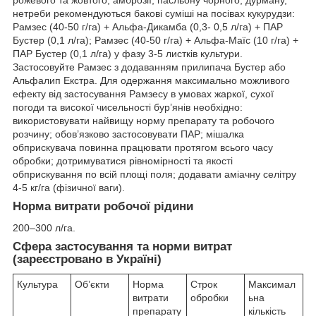
нетреби рекомендуються бакові суміші на посівах кукурудзи:
Рамзес (40-50 г/га) + Альфа-Дикамба (0,3- 0,5 л/га) + ПАР
Бустер (0,1 л/га); Рамзес (40-50 г/га) + Альфа-Маїс (10 г/га) +
ПАР Бустер (0,1 л/га) у фазу 3-5 листків культури.
Застосовуйте Рамзес з додаванням прилипача Бустер або
Альфалип Екстра. Для одержання максимально можливого
ефекту від застосування Рамзесу в умовах жаркої, сухої
погоди та високої чисельності бур’янів необхідно:
використовувати найвищу норму препарату та робочого
розчину; обов’язково застосовувати ПАР; мішалка
обприскувача повинна працювати протягом всього часу
обробки; дотримуватися рівномірності та якості
обприскування по всій площі поля; додавати аміачну селітру
4-5 кг/га (фізичної ваги).
Норма витрати робочої рідини
200–300 л/га.
Cфера застосування та норми витрат
(зареєстровано в Україні)
Культура
Об’єкти
Норма
Строк
Максимал
витрати
обробки
ьна
препарату
кількість