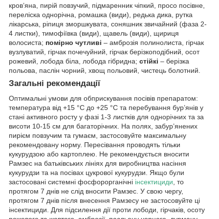
кров’яна, пирій повзучий, підмаренник чіпкий, просо посівне,
переліска однорічна, ромашка (види), редька дика, рутка
лікарська, ріпиця зморшкувата, соняшник звичайний (фаза 2-
4 листки), тимофіївка (види), щавель (види), щириця
волосиста;
помірно чутливі
– амброзія полинолиста, гірчак
вузлуватий, гірчак почечуйний, гірчак берізкоподібний, осот
рожевий, лобода біла, лобода гібридна;
стійкі
– берізка
польова, паслін чорний, хвощ польовий, чистець болотний.
Загальні рекомендації
Оптимальні умови для обприскування посівів препаратом:
температура від +15 °С до +25 °С та перебування бур’янів у
стані активного росту у фазі 1-3 листків для однорічних та за
висоти 10-15 см для багаторічних. На полях, забур’янених
пирієм повзучим та гумаєм, застосовуйте максимальну
рекомендовану норму. Пересівання проводять тільки
кукурудзою або картоплею. Не рекомендується вносити
Рамзес на батьківських лініях для виробництва насіння
кукурудзи та на посівах цукрової кукурудзи. Якщо були
застосовані системні фосфорорганічні
інсектициди
, то
протягом 7 днів не слід вносити Рамзес. У свою чергу,
протягом 7 днів після внесення Рамзесу не застосовуйте ці
інсектициди. Для підсилення дії проти лободи, гірчаків, осоту
рожевого та жовтого, амброзії, пасльону чорного, дурману,