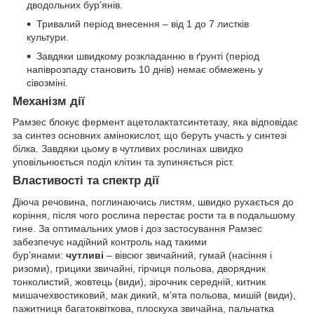
дводольних бур’янів.
Тривалий період внесення – від 1 до 7 листків
культури.
Завдяки швидкому розкладанню в ґрунті (період
напіврозпаду становить 10 днів) немає обмежень у
сівозміні.
Механізм дії
Рамзес блокує фермент ацетолактатсинтетазу, яка відповідає
за синтез основних амінокислот, що беруть участь у синтезі
білка. Завдяки цьому в чутливих рослинах швидко
уповільнюється поділ клітин та зупиняється ріст.
Властивості та спектр дії
Діюча речовина, поглинаючись листям, швидко рухається до
коріння, після чого рослина перестає рости та в подальшому
гине. За оптимальних умов і доз застосування Рамзес
забезпечує надійний контроль над такими
бур’янами:
чутливі
– вівсюг звичайний, гумай (насіння і
ризоми), грицики звичайні, гірчиця польова, дворядник
тонколистий, жовтець (види), зірочник середній, китник
мишачехвостиковий, мак дикий, м’ята польова, мишій (види),
пажитниця багатоквіткова, плоскуха звичайна, пальчатка