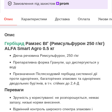
Замовлення під захистом
Опис
Характеристики
Доставка
Оплата
Умови п
Опис
Гербіцид
Рамзес ВГ (Римсульфурон 250 г/кг)
ALFA Smart Agro 0.5 кг
Діюча речовина Римсульфурон, 250 г/кг
Препаративна форма Гранули, що диспергуються у
воді
Призначення Післясходовий гербіцид системної дії
проти однорічних, багаторічних злакових та однорічних
дводольних бур’янів, в т.ч. стійких до 2,4-Д
Переваги
Зручність у користуванні: не розпорошується, немає
запаху, низькі норми внесення.
Відмінний контроль широкого спектра злакових і