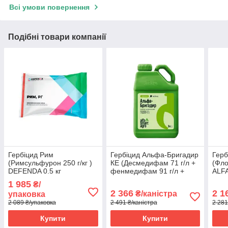
Всі умови повернення
Подібні товари компанії
Гербіцид Рим
Гербіцид Альфа-Бригадир
Герб
(Римсульфурон 250 г/кг )
КЕ (Десмедифам 71 г/л +
(Фло
DEFENDA 0.5 кг
фенмедифам 91 г/л +
ALFA
етофумезат 112 г/л) ALFA
1 985
₴/
Smart Agro 5 л
2 366
2 1
₴/каністра
упаковка
2 089 ₴/упаковка
2 491 ₴/каністра
2 28
Купити
Купити