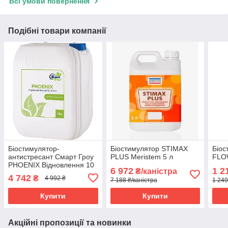
Всі умови повернення
Подібні товари компанії
Біостимулятор-
Біостимулятор STIMAX
Біос
антистресант Смарт Гроу
PLUS Meristem 5 л
FLO
PHOENIX Відновлення 10
6 972
1 2
₴/каністра
л
4 742
₴
4 992 ₴
7 188 ₴/каністра
1 249
Купити
Купити
Акційні пропозиції та новинки