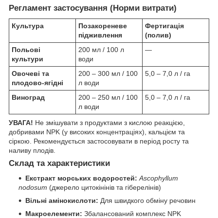
Регламент застосування (Норми витрати)
Культура
Позакореневе
Фертигація
підживлення
(полив)
Польові
200 мл / 100 л
—
культури
води
Овочеві та
200 – 300 мл / 100
5,0 – 7,0 л / га
плодово-ягідні
л води
Виноград
200 – 250 мл / 100
5,0 – 7,0 л / га
л води
УВАГА!
Не змішувати з продуктами з кислою реакцією,
добривами NPK (у високих концентраціях), кальцієм та
сіркою. Рекомендується застосовувати в період росту та
наливу плодів.
Склад та характеристики
Екстракт морських водоростей:
Ascophyllum
nodosum
(джерело цитокінінів та гіберелінів)
Вільні амінокислоти:
Для швидкого обміну речовин
Макроелементи:
Збалансований комплекс NPK