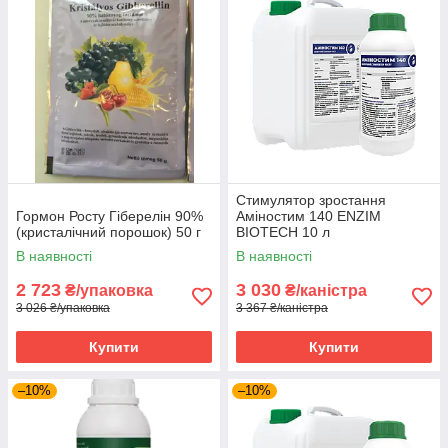
Стимулятор зростання
Гормон Росту Гіберелін 90%
Аміностим 140 ENZIM
(кристалічний порошок) 50 г
BIOTECH 10 л
В наявності
В наявності
2 723
3 030
₴/упаковка
₴/каністра
3 026 ₴/упаковка
3 367 ₴/каністра
Купити
Купити
–10%
–10%