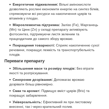
Енергетичне підживлення:
Вільні амінокислоти
дозволяють рослині економити енергію на синтез білків,
спрямовуючи всі ресурси на накопичення цукрів та
вітамінів у плодах.
Мікроелементна підтримка:
Залізо (Fe), Марганець
(Mn) та Цинк (Zn) у складі препарату активізують
фотосинтез, підтримуючи листя зеленим та
працездатним до самого збору врожаю.
Покращення товарності:
Сприяє накопиченню сухої
речовини, покращує лежкість та транспортубельність
плодів.
Переваги препарату
Збільшення маси та розміру плодів:
Без втрати
якості та розтріскування.
Синхронне дозрівання:
Допомагає врожаю
дозрівати більш рівномірно.
Смак та аромат:
Підвищує вміст цукрів (Brix) та
покращує забарвлення.
Універсальність:
Ефективний як при листовому
внесенні, так і через крапельний полив.