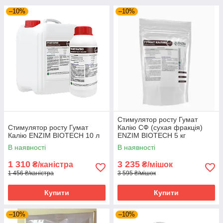
–10%
–10%
Стимулятор росту Гумат
Стимулятор росту Гумат
Калію СФ (сухая фракція)
Калію ENZIM BIOTECH 10 л
ENZIM BIOTECH 5 кг
В наявності
В наявності
1 310
3 235
₴/каністра
₴/мішок
1 456 ₴/каністра
3 595 ₴/мішок
Купити
Купити
–10%
–10%