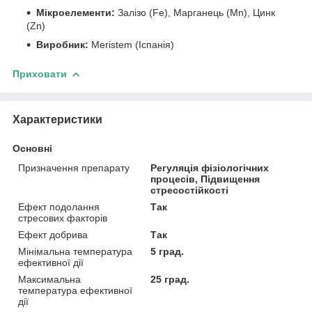
Мікроелементи:
Залізо (Fe), Марганець (Mn), Цинк
(Zn)
Виробник:
Meristem (Іспанія)
Приховати
Характеристики
Основні
Призначення препарату
Регуляція фізіологічних
процесів, Підвищення
стресостійкості
Ефект подолання
Так
стресових факторів
Ефект добрива
Так
Мінімальна температура
5 град.
ефективної дії
Максимальна
25 град.
температура ефективної
дії