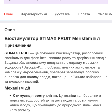
Опис
Характеристики
Доставка
Оплата
Умови п
Опис
Біостимулятор STIMAX FRUIT Meristem 5 л
Призначення
STIMAX FRUIT
— це потужний біостимулятор, розроблений
спеціально для фази інтенсивного росту та дозрівання плодів.
Завдяки збалансованому поєднанню екстракту морських
водоростей
Ascophyllum nodosum
, вільних амінокислот та
комплексу мікроелементів, препарат забезпечує рослину
енергією для наливу плодів, покращення їхнього забарвлення
та смакових якостей.
Механізм дії
Стимуляція росту клітин:
Цитокініни та гібереліни з
морських водоростей активують поділ та розтягнення
клітин плоду, що призводить до природного збільшення
його розміру.