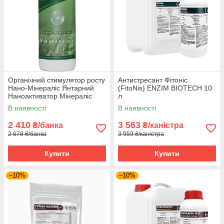
Органічний стимулятор росту
Антистресант Фітоніс
Нано-Мінераліс Янтарний
(FitoNis) ENZIM BIOTECH 10
Наноактиватор Мінераліс
л
Україна 1 л
В наявності
В наявності
2 410
3 563
₴/банка
₴/каністра
2 678 ₴/банка
3 959 ₴/каністра
Купити
Купити
–10%
–10%