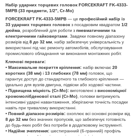
Набір ударних торцевих головок FORCEKRAFT FK-4333-
5MPB (33 предмети, 1/2", Cr-Mo)
FORCEKRAFT FK-4333-5MPB
— це
професійний набір із
33 ударних торцевих головок
з посадковим квадратом
1/2
дюйма
, розроблений для роботи з
пневматичними та
електричними гайковертами
. Завдяки повному діапазону
розмірів від
8 до 32 мм
, набір забезпечує універсальність у
використанні під час ремонту автомобілів, обслуговування
промислового обладнання чи виконання монтажних робіт.
Ключові переваги:
•
Максимальне покриття кріплення:
набір включає
20
коротких (38 мм)
і
13 глибоких (78 мм)
головок, що
гарантує доступ до стандартного та глибокого кріплення —
ідеально для вузлів двигуна, підвіски або ходової частини.
•
Підвищена міцність (Cr-Mo):
виготовлені з
високоміцної
хромомолібденової сталі (Cr-Mo)
, головки витримують
інтенсивні ударні навантаження, зберігаючи точність посадки
навіть при тривалому використанні.
•
Повний діапазон розмірів:
охоплює всі основні розміри від
8 до 32 мм
без значних пропусків, що забезпечує готовність
до будь-яких робіт без потреби в додатковому інструменті.
•
Надійне зчеплення:
шестигранний (6-гранний) профіль