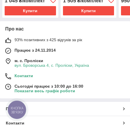
1 045
1 505
950
₴/комплект
₴/комплект
4159K
9MPB
Купити
Купити
Про нас
93% позитивних з 425 відгуків за рік
Працює з 24.11.2014
м. с. Проліски
вул. Броворська 4, с. Проліски, Україна
Контакти
Сьогодні працює з 10:00 до 16:00
Показати весь графік роботи
КНОПКА
Про нас
ЗВ'ЯЗКУ
Контакти