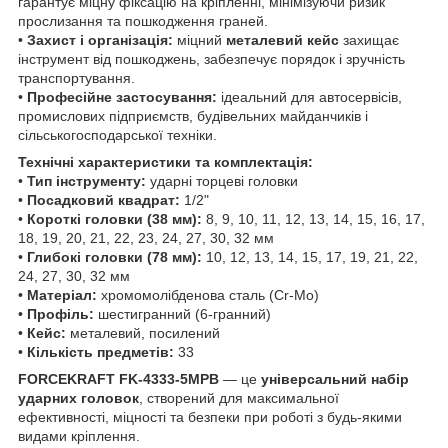
гарантує міцну фіксацію на кріпленні, мінімізуючи ризик
прослизання та пошкодження граней.
•
Захист і організація:
міцний
металевий кейс
захищає
інструмент від пошкоджень, забезпечує порядок і зручність
транспортування.
•
Професійне застосування:
ідеальний для автосервісів,
промислових підприємств, будівельних майданчиків і
сільськогосподарської техніки.
Технічні характеристики та комплектація:
•
Тип інструменту:
ударні торцеві головки
•
Посадковий квадрат:
1/2"
•
Короткі головки (38 мм):
8, 9, 10, 11, 12, 13, 14, 15, 16, 17,
18, 19, 20, 21, 22, 23, 24, 27, 30, 32 мм
•
Глибокі головки (78 мм):
10, 12, 13, 14, 15, 17, 19, 21, 22,
24, 27, 30, 32 мм
•
Матеріал:
хромомолібденова сталь (Cr-Mo)
•
Профіль:
шестигранний (6-гранний)
•
Кейс:
металевий, посилений
•
Кількість предметів:
33
FORCEKRAFT FK-4333-5MPB
— це
універсальний набір
ударних головок
, створений для максимальної
ефективності, міцності та безпеки при роботі з будь-якими
видами кріплення.