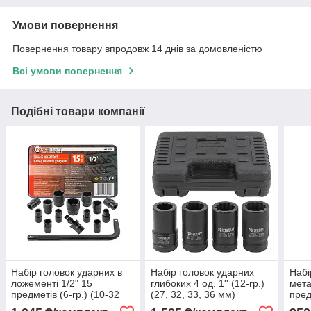
Умови повернення
Повернення товару впродовж 14 днів за домовленістю
Всі умови повернення
Подібні товари компанії
Набір головок ударних в
Набір головок ударних
Набі
ложементі 1/2" 15
глибоких 4 од. 1'' (12-гр.)
мета
предметів (6-гр.) (10-32
(27, 32, 33, 36 мм)
предм
мм) FORCEKRAFT FK-
FORCEKRAFT FK-8041-
FOR