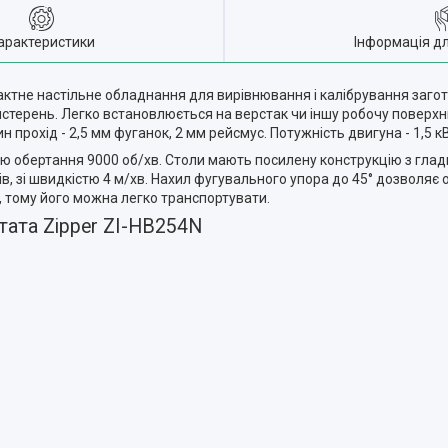
арактеристики
Інформація д
актне настільне обладнання для вирівнювання і калібрування загот
айстерень. Легко встановлюється на верстак чи іншу робочу поверх
 прохід - 2,5 мм фуганок, 2 мм рейсмус. Потужність двигуна - 1,5 к
ю обертання 9000 об/хв. Столи мають посилену конструкцію з гла
ів, зі швидкістю 4 м/хв. Нахил фугувального упора до 45° дозволяє 
, тому його можна легко транспортувати.
ата Zipper ZI-HB254N