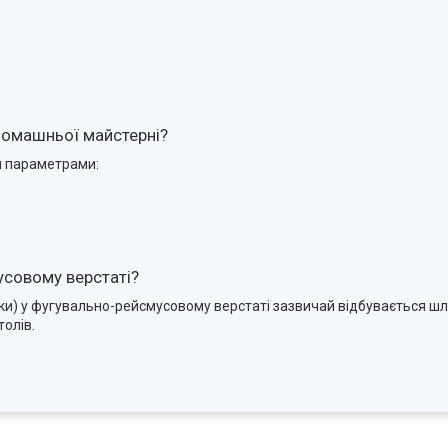
домашньої майстерні?
и параметрами:
совому верстаті?
аки) у фугувально-рейсмусовому верстаті зазвичай відбувається ш
олів.