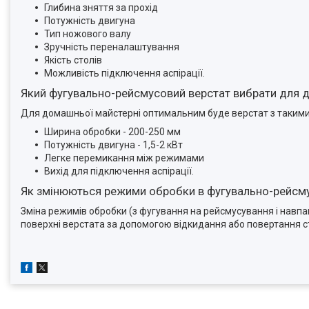
Глибина зняття за прохід
Потужність двигуна
Тип ножового валу
Зручність переналаштування
Якість столів
Можливість підключення аспірації.
Який фугувально-рейсмусовий верстат вибрати для 
Для домашньої майстерні оптимальним буде верстат з таким
Ширина обробки - 200-250 мм
Потужність двигуна - 1,5-2 кВт
Легке перемикання між режимами
Вихід для підключення аспірації.
Як змінюються режими обробки в фугувально-рейсму
Зміна режимів обробки (з фугування на рейсмусування і навп
поверхні верстата за допомогою відкидання або повертання ст