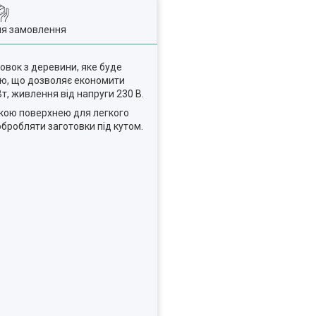
ля замовлення
овок з деревини, яке буде
ню, що дозволяє економити
Вт, живлення від напруги 230 В.
дкою поверхнею для легкого
обробляти заготовки під кутом.