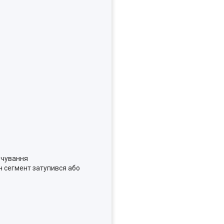
точування
ин сегмент затупився або