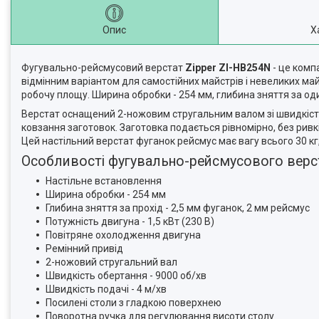
Опис
Х
Фугувально-рейсмусовий верстат
Zipper ZI-HB254N
- це комп
відмінним варіантом для самостійних майстрів і невеликих м
робочу площу. Ширина обробки - 254 мм, глибина зняття за один
Верстат оснащений 2-ножовим стругальним валом зі швидкіст
ковзання заготовок. Заготовка подається рівномірно, без ривк
Цей настільний верстат фуганок рейсмус має вагу всього 30 кг
Особливості фугувально-рейсмусового верст
Настільне встановлення
Ширина обробки - 254 мм
Глибина зняття за прохід - 2,5 мм фуганок, 2 мм рейсмус
Потужність двигуна - 1,5 кВт (230 В)
Повітряне охолодження двигуна
Ремінний привід
2-ножовий стругальний вал
Швидкість обертання - 9000 об/хв
Швидкість подачі - 4 м/хв
Посилені столи з гладкою поверхнею
Поворотна ручка для регулювання висоти столу