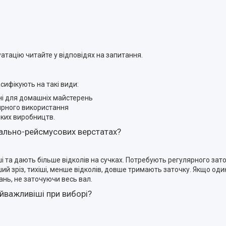
уатацію читайте у відповідях на запитання.
ифікують на такі види:
ьні для домашніх майстерень
лярного використання
иких виробництв.
вально-рейсмусових верстатах?
іші та дають більше відколів на сучках. Потребують регулярного за
ший зріз, тихіші, менше відколів, довше тримають заточку. Якщо од
ань, не заточуючи весь вал.
йважливіші при виборі?