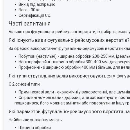
Вихід під аспірацію
Вага - 30 кг
Сертифікація СЄ.
Часті запитання
Більше про фугувально-рейсмусові верстати, їх вибір та експл
Які існують види фугувально-рейсмусових верстатів?
За сферою використання фугувально-рейсмусові верстати клас
Побутові (настільні) - ширина обробки 200-250 мм, ідеал
Напівпрофесійні - ширина обробки 300-400 мм, для регу
Професійні - з шириною обробки 400 мм і більше, для вел
Які типи стругальних валів використовуються у фугу
Є 2 основні типи:
Прямі ножові вали - економічні у використанні, але шумн
Спіральні ножові вали - дорожчі, але забезпечують чисті
пошкодився, його можна замінити або повернути на іншу гр
Які параметри фугувально-рейсмусового верстата на
Найбільше значення мають:
Ширина обробки