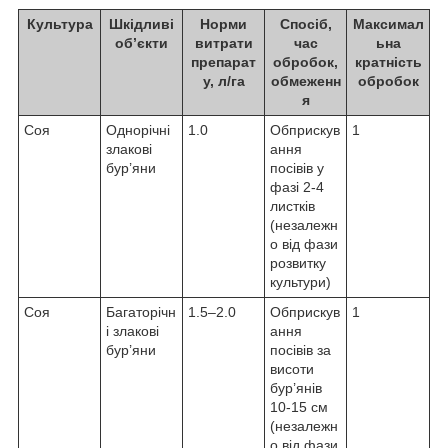
Культура
Шкідливі
Норми
Спосіб,
Максимал
об’єкти
витрати
час
ьна
препарат
обробок,
кратність
у, л/га
обмеженн
обробок
я
Соя
Однорічні
1.0
Обприскув
1
злакові
ання
бур’яни
посівів у
фазі 2-4
листків
(незалежн
о від фази
розвитку
культури)
Соя
Багаторічн
1.5–2.0
Обприскув
1
і злакові
ання
бур’яни
посівів за
висоти
бур’янів
10-15 см
(незалежн
о від фази