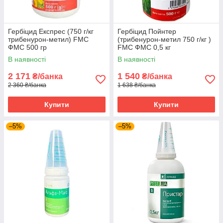
Гербіцид Експрес (750 г/кг
Гербіцид Пойнтер
трибенурон-метил) FMC
(трибенурон-метил 750 г/кг )
ФМС 500 гр
FMC ФМС 0,5 кг
В наявності
В наявності
2 171
1 540
₴/банка
₴/банка
2 360 ₴/банка
1 638 ₴/банка
Купити
Купити
–5%
–5%