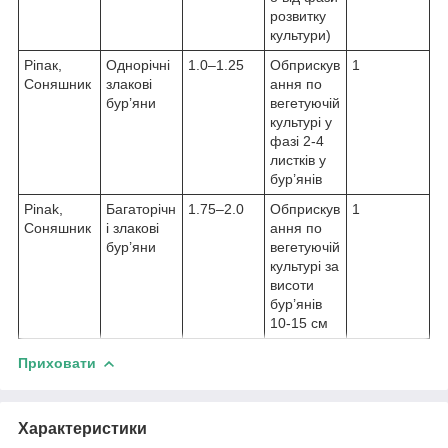
розвитку
культури)
Ріпак,
Однорічні
1.0–1.25
Обприскув
1
Соняшник
злакові
ання по
бур’яни
вегетуючій
культурі у
фазі 2-4
листків у
бур’янів
Pinak,
Багаторічн
1.75–2.0
Обприскув
1
Соняшник
і злакові
ання по
бур’яни
вегетуючій
культурі за
висоти
бур’янів
10-15 см
Приховати
Характеристики