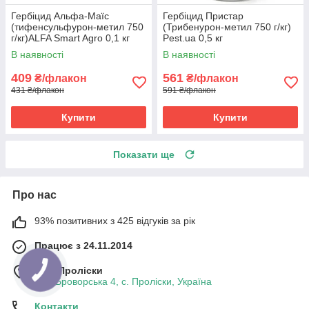
Гербіцид Альфа-Маїс
Гербіцид Пристар
(тифенсульфурон-метил 750
(Трибенурон-метил 750 г/кг)
г/кг)ALFA Smart Agro 0,1 кг
Pest.ua 0,5 кг
В наявності
В наявності
409
561
₴/флакон
₴/флакон
431 ₴/флакон
591 ₴/флакон
Купити
Купити
Показати ще
Про нас
93% позитивних з 425 відгуків за рік
Працює з 24.11.2014
м. с. Проліски
вул. Броворська 4, с. Проліски, Україна
Контакти