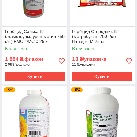
Гербіцид Сальса ВГ
Гербіцид Огородник ВГ
(этаметсульфурон-метил 750
(метрибузин, 700 г/кг)
г/кг) FMC ФМС 0,25 кг
Himagro M 25 кг
В наявності
В наявності
1 884
10
₴/флакон
₴/упаковка
2 093 ₴/флакон
11 ₴/упаковка
Купити
Купити
–8%
–6%