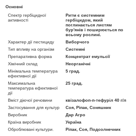
Основні
Спектр гербіцидної
Ритм є системним
активності
гербіцидом, який
поглинається листям
бур'янів і поширюється по
всьому рослині.
Характер дії пестициду
Виборчого
Тип впливу на організм
Системні
Препаративна форма
Концентрат емульсії
Хімічний склад
Неорганічні
Мінімальна температура
5 град.
ефективної дії
Максимальна
25 град.
температура ефективної
дії
Вміст діючої речовини
квізалофоп-п-тефуріл 40 г/л
Застосування для культур
Соя, Ріпак, Соняшник
Виробник
Дар Агро
Країна виробник
Україна
Оброблювані культури.
Ріпак, Соя, Подсолнечник