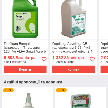
Гербіцид Еледжі
Гербіцид Ламбада СЕ
Герб
(хізалофоп-П-тефурил
(флорасулам 6.25 г/л+2-
злак
120 г/л) ALFA Smart Agro 5
етилгексиловий ефір; 2.4-
овоч
л
дихлорфеноксиоцтової
тефу
6 508
1 332
2 9
₴/каністра
₴/каністра
кислоти 452.42 г/л) Дар
6 851 ₴/каністра
1 388 ₴/каністра
3 129
Агро 5 л
Купити
Купити
Акційні пропозиції та новинки
–10%
–10%