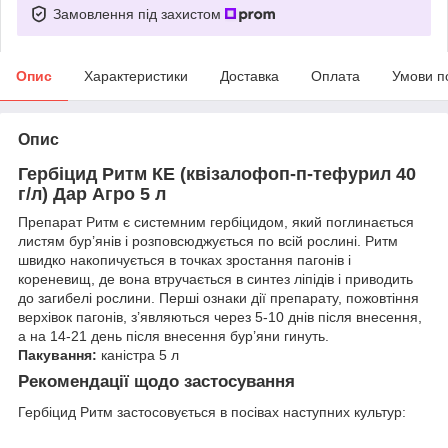
Замовлення під захистом
Опис
Характеристики
Доставка
Оплата
Умови п
Опис
Гербіцид Ритм КЕ (квізалофоп-п-тефурил 40
г/л) Дар Агро 5 л
Препарат Ритм є системним гербіцидом, який поглинається
листям бур’янів і розповсюджується по всій рослині. Ритм
швидко накопичується в точках зростання пагонів і
кореневищ, де вона втручається в синтез ліпідів і приводить
до загибелі рослини. Перші ознаки дії препарату, пожовтіння
верхівок пагонів, з’являються через 5-10 днів після внесення,
а на 14-21 день після внесення бур’яни гинуть.
Пакування:
каністра 5 л
Рекомендації щодо застосування
Гербіцид Ритм застосовується в посівах наступних культур: