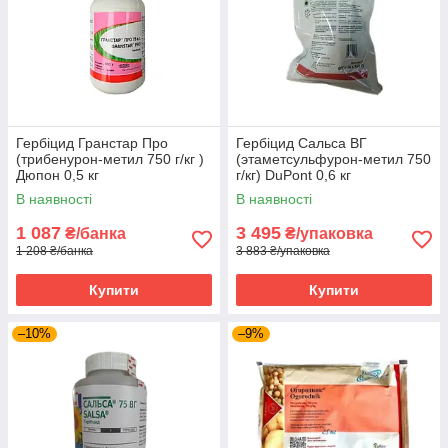
Гербіцид Гранстар Про
Гербіцид Сальса ВГ
(трибенурон-метил 750 г/кг )
(этаметсульфурон-метил 750
Дюпон 0,5 кг
г/кг) DuPont 0,6 кг
В наявності
В наявності
1 087
3 495
₴/банка
₴/упаковка
1 208 ₴/банка
3 883 ₴/упаковка
Купити
Купити
–10%
–9%