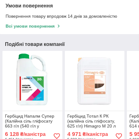
Умови повернення
Повернення товару впродовж 14 днів за домовленістю
Всі умови повернення
Подібні товари компанії
Гербіцид Напалм Супер
Гербіцид Тотал К РК
Герб
(Калійна сіль гліфосату
(калійна сіль гліфосату,
(Кал
663 г/л (540 г/л у
625 г/л) Himagro M 20 л
614 г
кислотному еквіваленті))
кисл
6 128
4 971
5 9
₴/каністра
₴/каністра
DEFENDA 20 л
НОП