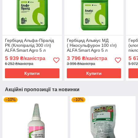
Гербіцид Альфа-Піралід
Гербіцид Альвіус МД
Герб
РК (Клопіралід 300 г/л)
( Нікосульфурон 100 г/л)
(кло
ALFA Smart Agro 5 л
ALFA Smart Agro 5 л
пікл
M 5 
5 939
3 796
5 6
₴/каністра
₴/каністра
6 252 ₴/каністра
3 996 ₴/каністра
5 972
Купити
Купити
Акційні пропозиції та новинки
–10%
–10%