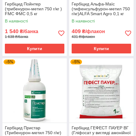
Гербіцид Пойнтер
Гербіцид Альфа-Маїс
(трибенурон-метил 750 г/кг )
(тифенсульфурон-метил 750
FMC ФМС 0,5 кг
г/кг)ALFA Smart Agro 0,1 кг
В наявності
В наявності
1 540
409
₴/банка
₴/флакон
1 638 ₴/банка
431 ₴/флакон
Купити
Купити
–5%
–5%
Гербіцид Пристар
Гербіцид ГЕФЕСТ ПАУЕР ВГ
(Трибенурон-метил 750 г/кг)
(Гліфосат у вигляді амонійної