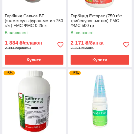
Гербіцид Сальса ВГ
Гербіцид Експрес (750 г/кг
(этаметсульфурон-метил 750
трибенурон-метил) FMC
г/кг) FMC ФМС 0,25 кг
ФМС 500 гр
В наявності
В наявності
1 884
2 171
₴/флакон
₴/банка
2 093 ₴/флакон
2 360 ₴/банка
Купити
Купити
–6%
–5%