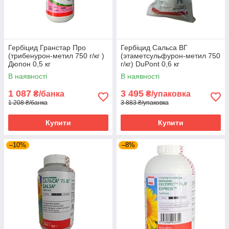
Гербіцид Гранстар Про
Гербіцид Сальса ВГ
(трибенурон-метил 750 г/кг )
(этаметсульфурон-метил 750
Дюпон 0,5 кг
г/кг) DuPont 0,6 кг
В наявності
В наявності
1 087
3 495
₴/банка
₴/упаковка
1 208 ₴/банка
3 883 ₴/упаковка
Купити
Купити
–10%
–8%