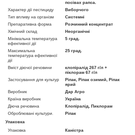
посівах рапса.
Характер дії пестициду
Виборчого
Тип впливу на організм
Системні
Препаративна форма
Розчинний концентрат
Хімічний склад
Неорганічні
Мінімальна температура
5 град.
ефективної дії
Максимальна
25 град.
температура ефективної
дії
Вміст діючої речовини
клопіралід 267 г/л +
піклорам 67 г/л
Застосування для культур
Ріпак, Ріпак озимий, Ріпак
ярий
Виробник
Дар Агро
Країна виробник
Україна
Діюча речовина
Клопіралід, Пиклорам
Оброблювані культури.
Ріпак
Упаковка
Упаковка
Каністра