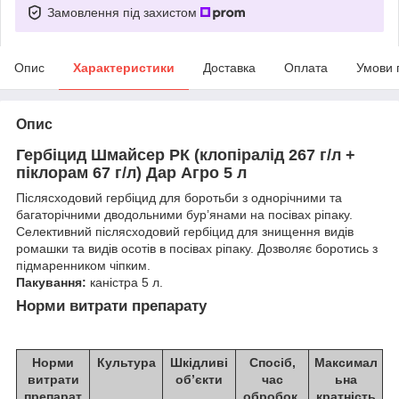
Замовлення під захистом
Опис
Характеристики
Доставка
Оплата
Умови 
Опис
Гербіцид Шмайсер РК (клопіралід 267 г/л +
піклорам 67 г/л) Дар Агро 5 л
Післясходовий гербіцид для боротьби з однорічними та
багаторічними дводольними бур’янами на посівах ріпаку.
Селективний післясходовий гербіцид для знищення видів
ромашки та видів осотів в посівах ріпаку. Дозволяє боротись з
підмаренником чіпким.
Пакування:
каністра 5 л.
Норми витрати препарату
Норми
Культура
Шкідливі
Спосіб,
Максимал
витрати
об’єкти
час
ьна
препарат
обробок,
кратність