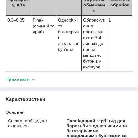
у, л/га
обмеженн
обробок
я
0.3–0.35
Pinak
Однорічні
Обприскув
1
(озимий та
та
ання
ярий)
багаторічн
посівів від
і
фази 3-4
дводольні
листків до
бур’яни
появи
квіткових
бутонів у
культури
Приховати
Характеристики
Основні
Спектр гербіцидної
Послідовний гербіцид для
активності
боротьби з однорічними та
багаторічними
дводольними бур'янами на