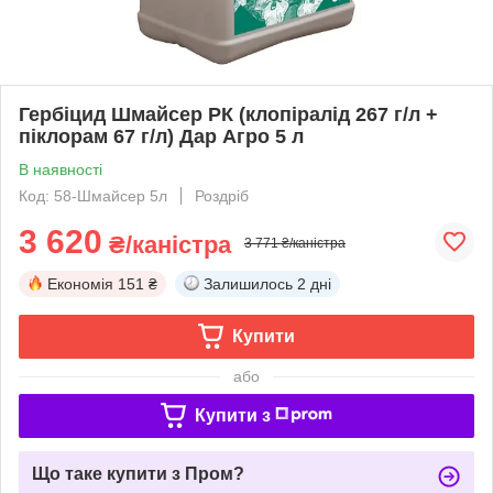
Гербіцид Шмайсер РК (клопіралід 267 г/л +
піклорам 67 г/л) Дар Агро 5 л
В наявності
Код: 58-Шмайсер 5л
Роздріб
3 620
₴/каністра
3 771 ₴/каністра
Економія
151 ₴
Залишилось
2 дні
Купити
або
Купити з
Що таке купити з Пром?