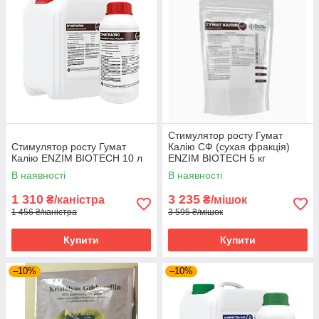
Стимулятор росту Гумат
Стимулятор росту Гумат
Калію СФ (сухая фракція)
Калію ENZIM BIOTECH 10 л
ENZIM BIOTECH 5 кг
В наявності
В наявності
1 310
3 235
₴/каністра
₴/мішок
1 456 ₴/каністра
3 595 ₴/мішок
Купити
Купити
–10%
–10%