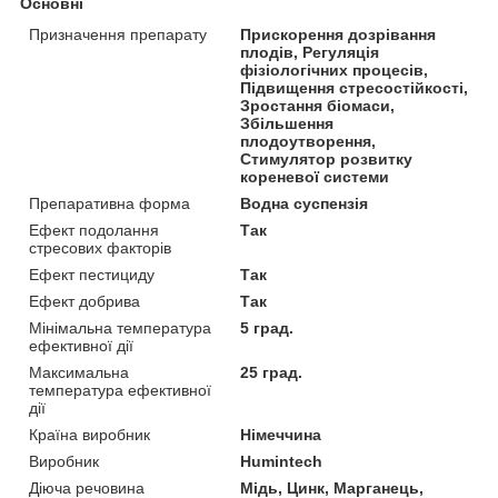
Основні
Призначення препарату
Прискорення дозрівання
плодів, Регуляція
фізіологічних процесів,
Підвищення стресостійкості,
Зростання біомаси,
Збільшення
плодоутворення,
Стимулятор розвитку
кореневої системи
Препаративна форма
Водна суспензія
Ефект подолання
Так
стресових факторів
Ефект пестициду
Так
Ефект добрива
Так
Мінімальна температура
5 град.
ефективної дії
Максимальна
25 град.
температура ефективної
дії
Країна виробник
Німеччина
Виробник
Humintech
Діюча речовина
Мідь, Цинк, Марганець,