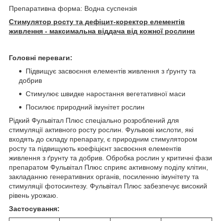
Препаративна форма: Водна суспензія
Стимулятор росту та дефіцит-коректор елементів
живлення - максимальна віддача від кожної рослини
Головні переваги:
Підвищує засвоєння елементів живлення з ґрунту та
добрив
Стимулює швидке наростання вегетативної маси
Посилює природний імунітет рослин
Рідкий Фульвітал Плюс спеціально розроблений для
стимуляції активного росту рослин. Фульвові кислоти, які
входять до складу препарату, є природним стимулятором
росту та підвищують коефіцієнт засвоєння елементів
живлення з ґрунту та добрив. Обробка рослин у критичні фази
препаратом Фульвітал Плюс сприяє активному поділу клітин,
закладанню генеративних органів, посиленню імунітету та
стимуляції фотосинтезу. Фульвітал Плюс забезпечує високий
рівень урожаю.
Застосування: