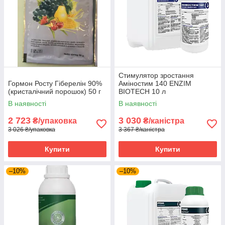
Стимулятор зростання
Гормон Росту Гіберелін 90%
Аміностим 140 ENZIM
(кристалічний порошок) 50 г
BIOTECH 10 л
В наявності
В наявності
2 723
3 030
₴/упаковка
₴/каністра
3 026 ₴/упаковка
3 367 ₴/каністра
Купити
Купити
–10%
–10%