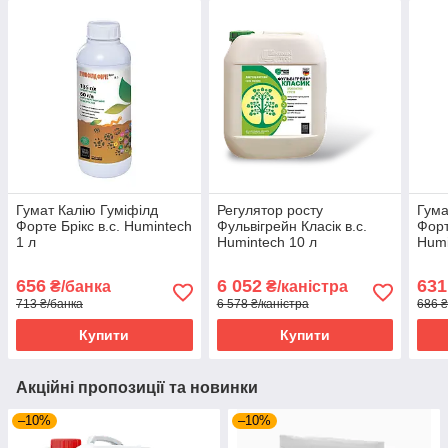
Гумат Калію Гуміфілд
Регулятор росту
Гума
Форте Брікс в.с. Humintech
Фульвігрейн Класік в.с.
Форт
1 л
Humintech 10 л
Humi
656
6 052
631
₴/банка
₴/каністра
713 ₴/банка
6 578 ₴/каністра
686 ₴
Купити
Купити
Акційні пропозиції та новинки
–10%
–10%