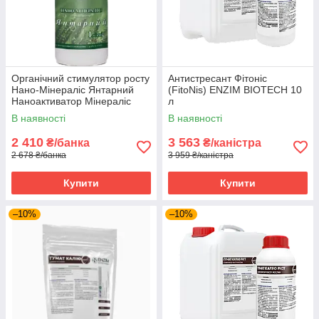
Органічний стимулятор росту
Антистресант Фітоніс
Нано-Мінераліс Янтарний
(FitoNis) ENZIM BIOTECH 10
Наноактиватор Мінераліс
л
Україна 1 л
В наявності
В наявності
2 410
3 563
₴/банка
₴/каністра
2 678 ₴/банка
3 959 ₴/каністра
Купити
Купити
–10%
–10%