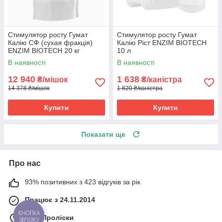
Стимулятор росту Гумат
Стимулятор росту Гумат
Калію СФ (сухая фракція)
Калію Ріст ENZIM BIOTECH
ENZIM BIOTECH 20 кг
10 л
В наявності
В наявності
12 940
1 638
₴/мішок
₴/каністра
14 378 ₴/мішок
1 820 ₴/каністра
Купити
Купити
Показати ще
Про нас
93% позитивних з 423 відгуків за рік
Працює з 24.11.2014
КНОПКА
м. с. Проліски
ЗВ'ЯЗКУ