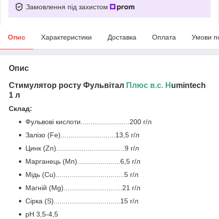
Замовлення під захистом
Опис
Характеристики
Доставка
Оплата
Умови п
Опис
Стимулятор росту Фульвітал
Плюс в.с. H
umintech
1 л
Склад:
Фульвові кислоти.........................200 г/л
Залізо (Fe)............................13,5 г/л
Цинк (Zn)...................................9 г/л
Марганець (Mn)......................6,5 г/л
Мідь (Cu)...................................5 г/л
Магній (Mg)..............................21 г/л
Сірка (S)..................................15 г/л
pH 3,5-4,5