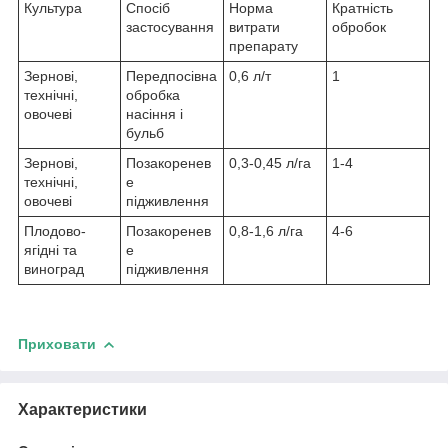
Культура
Спосіб
Норма
Кратність
застосування
витрати
обробок
препарату
Зернові,
Передпосівна
0,6 л/т
1
технічні,
обробка
овочеві
насіння і
бульб
Зернові,
Позакоренев
0,3-0,45 л/га
1-4
технічні,
е
овочеві
підживлення
Плодово-
Позакоренев
0,8-1,6 л/га
4-6
ягідні та
е
виноград
підживлення
Приховати
Характеристики