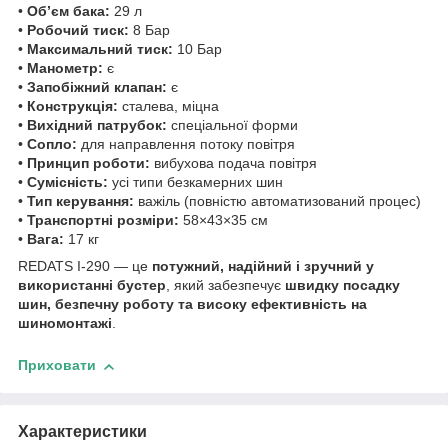
•
Об’єм бака:
29 л
•
Робочий тиск:
8 Бар
•
Максимальний тиск:
10 Бар
•
Манометр:
є
•
Запобіжний клапан:
є
•
Конструкція:
сталева, міцна
•
Вихідний патрубок:
спеціальної форми
•
Сопло:
для направлення потоку повітря
•
Принцип роботи:
вибухова подача повітря
•
Сумісність:
усі типи безкамерних шин
•
Тип керування:
важіль (повністю автоматизований процес)
•
Транспортні розміри:
58×43×35 см
•
Вага:
17 кг
REDATS I-290 — це
потужний, надійний і зручний у
використанні бустер
, який забезпечує
швидку посадку
шин, безпечну роботу та високу ефективність на
шиномонтажі
.
Приховати
Характеристики