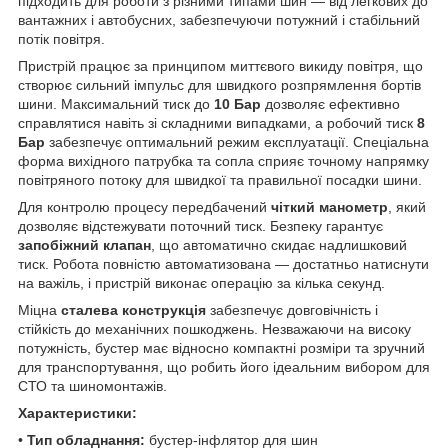
підходить для роботи з різними типами шин — від легкових до
вантажних і автобусних, забезпечуючи потужний і стабільний
потік повітря.
Пристрій працює за принципом миттєвого викиду повітря, що
створює сильний імпульс для швидкого розпрямлення бортів
шини. Максимальний тиск до
10 Бар
дозволяє ефективно
справлятися навіть зі складними випадками, а робочий тиск
8
Бар
забезпечує оптимальний режим експлуатації. Спеціальна
форма вихідного патрубка та сопла сприяє точному напрямку
повітряного потоку для швидкої та правильної посадки шини.
Для контролю процесу передбачений
чіткий манометр
, який
дозволяє відстежувати поточний тиск. Безпеку гарантує
запобіжний клапан
, що автоматично скидає надлишковий
тиск. Робота повністю автоматизована — достатньо натиснути
на важіль, і пристрій виконає операцію за кілька секунд.
Міцна
сталева конструкція
забезпечує довговічність і
стійкість до механічних пошкоджень. Незважаючи на високу
потужність, бустер має відносно компактні розміри та зручний
для транспортування, що робить його ідеальним вибором для
СТО та шиномонтажів.
Характеристики:
•
Тип обладнання:
бустер-інфлятор для шин