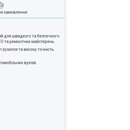
ля замовлення
ий для швидкого та безпечного
СТО та ремонтних майстерень.
 зусилля та високу точність
омобільних вузлів.