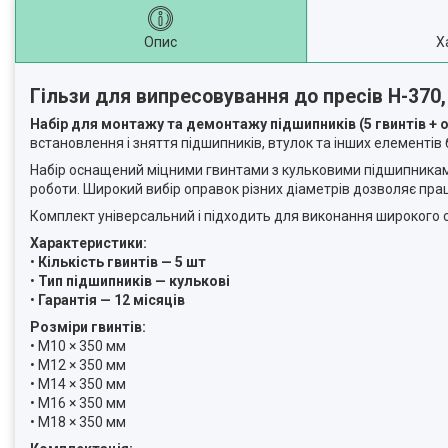
Опис
Х
Гільзи для випресовування до пресів H-370,
Набір для монтажу та демонтажу підшипників (5 гвинтів + 
встановлення і зняття підшипників, втулок та інших елементі
Набір оснащений міцними гвинтами з кульковими підшипниками 
роботи. Широкий вибір оправок різних діаметрів дозволяє прац
Комплект універсальний і підходить для виконання широкого 
Характеристики:
•
Кількість гвинтів — 5 шт
•
Тип підшипників — кулькові
•
Гарантія — 12 місяців
Розміри гвинтів:
• M10 × 350 мм
• M12 × 350 мм
• M14 × 350 мм
• M16 × 350 мм
• M18 × 350 мм