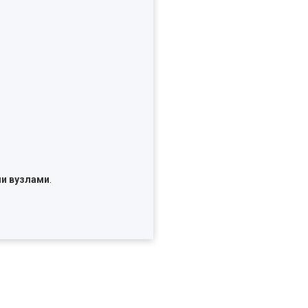
ми вузлами
.