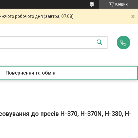
Кошик
жчого робочого дня (завтра, 07.08).
Повернення та обмін
совування до пресів H-370, H-370N, H-380, H-