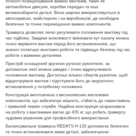
точного позиціонування важких вантажів, таких як
автомобільні двигуни, коробки передач та інші
великогабаритні деталі. Вона широко використовується в
автосервісах, майстернях і на виробництві, де необхідне
безпечне та точне переміщення важких компонентів.
Траверса дозволяє легко регулювати положення вантажу під
час підйому. Завдяки можливості змінювати кут нахилу можна
точно вирівняти вантаж перед його встановленням, що
значно полегшує монтажні роботи та підвищує безпеку під час
роботи з важкими деталями.
Пристрій оснащений зручною ручною рукояткою, за
допомогою якої можна швидко і точно відрегулювати
положення вантажу. Достатньо кількох обертів рукоятки, щоб
відцентрувати вантаж і підготувати його до акуратного
встановлення у потрібному положенні.
Конструкція виготовлена з високоякісних металевих
компонентів, що забезпечує міцність, стійкість до навантажень
і тривалий термін служби. Надійна конструкція розрахована
на роботу з вантажами вагою до 435 кг, що робить траверсу
чудовим рішенням для професійного використання.
Балансувальна траверса REDATS H-120 допомагає безпечно
та точно встановлювати важкі деталі, забезпечуючи