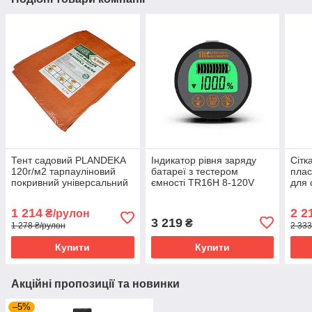
Тент садовий PLANDEKA
Індикатор рівня заряду
Сітк
120г/м2 тарпауліновий
батареї з тестером
плас
покривний універсальний
ємності TR16H 8-120V
для 
для захисту від негоди 5х6
100A
1.20
м Помаранчевий
1 214
2 2
₴/рулон
3 219
₴
1 278 ₴/рулон
2 333
Купити
Купити
Акційні пропозиції та новинки
–5%