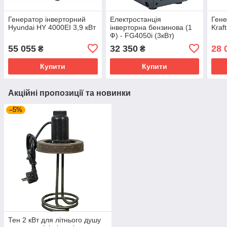
Генератор інверторний
Електростанція
Гене
Hyundai HY 4000EI 3,9 кВт
інверторна бензинова (1
Kraf
Ф) - FG4050i (3кВт)
(FORTE)
55 055
32 350
28 
₴
₴
Купити
Купити
Акційні пропозиції та новинки
–5%
Тен 2 кВт для літнього душу