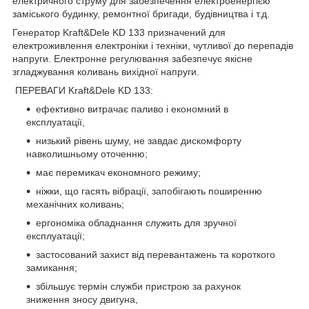
електричного струму для забезпечення електроенергією
заміського будинку, ремонтної бригади, будівництва і т.д.
Генератор Kraft&Dele KD 133 призначений для
електроживлення електроніки і техніки, чутливої до перепадів
напруги. Електронне регулювання забезпечує якісне
згладжування коливань вихідної напруги.
ПЕРЕВАГИ Kraft&Dele KD 133:
ефективно витрачає паливо і економний в
експлуатації,
низький рівень шуму, не завдає дискомфорту
навколишньому оточенню;
має перемикач економного режиму;
ніжки, що гасять вібрації, запобігають поширенню
механічних коливань;
ергономіка обладнання служить для зручної
експлуатації;
застосований захист від перевантажень та короткого
замикання;
збільшує термін служби пристрою за рахунок
зниження зносу двигуна,