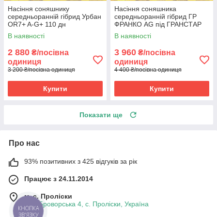
Насіння соняшнику
Насіння соняшника
середньоранній гібрид Урбан
середньоранній гібрид ГР
OR7+ A-G+ 110 дн
ФРАНКО AG під ГРАНСТАР
СТАНДАРТ під гранстар НК
ЕКСТРА 2025 год
В наявності
В наявності
"Гран" 2025 рік
2 880
3 960
₴/посівна
₴/посівна
одиниця
одиниця
3 200 ₴/посівна одиниця
4 400 ₴/посівна одиниця
Купити
Купити
Показати ще
Про нас
93% позитивних з 425 відгуків за рік
Працює з 24.11.2014
м. с. Проліски
вул. Броворська 4, с. Проліски, Україна
КНОПКА
ЗВ'ЯЗКУ