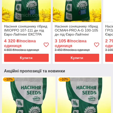
Насіння соняшнику гібрид
Насіння соняшнику гібрид
Насі
ІМІОРРО 107-111 дн під
ОСМАН-PRO A-G 100-105
ГРІЗ
Евро-Лайтнінг ЕКСТРА
дн під Євро-Лайтнінг
Євро
2025 год
СТАНДАРТ НК Гран 2025
НК Г
4 320
3 105
2 7
₴/посівна
₴/посівна
рік
одиниця
одиниця
оди
4 800 ₴/посівна одиниця
3 450 ₴/посівна одиниця
3 100
Купити
Купити
Акційні пропозиції та новинки
–10%
–10%