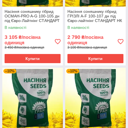
Насіння соняшнику гібрид
Насіння соняшнику гібрид
ОСМАН-PRO A-G 100-105 дн
ГРІЗЛІ A-F 100-107 дн під
під Євро-Лайтнінг СТАНДАРТ
Євро-лайтнінг СТАНДАРТ НК
НК Гран 2025 рік
Гран 2025 рік
В наявності
В наявності
3 105
2 790
₴/посівна
₴/посівна
одиниця
одиниця
3 450 ₴/посівна одиниця
3 100 ₴/посівна одиниця
Купити
Купити
–10%
–10%