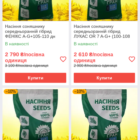
Насіння соняшнику
Насіння соняшнику
середньоранній гібрид
середньоранній гібрид
ФЕНІКС A-G+105-110 дн
ЛУКАС OR 7 A-G+ (100-108
СТАНДАРТ під гранстар НК
дн) СТАНДАРТ НК Гран 2025
В наявності
В наявності
Гран 2025 рік
рік
2 790
2 610
₴/посівна
₴/посівна
одиниця
одиниця
3 100 ₴/посівна одиниця
2 900 ₴/посівна одиниця
Купити
Купити
–10%
–10%