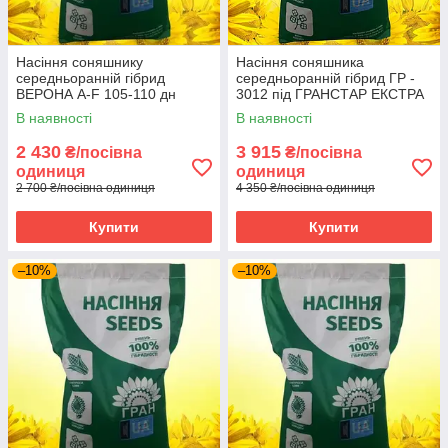
Насіння соняшнику
Насіння соняшника
середньоранній гібрид
середньоранній гібрид ГР -
ВЕРОНА A-F 105-110 дн
3012 під ГРАНСТАР ЕКСТРА
СТАНДАРТ НК Гран 2025 рік
2025 год
В наявності
В наявності
2 430
3 915
₴/посівна
₴/посівна
одиниця
одиниця
2 700 ₴/посівна одиниця
4 350 ₴/посівна одиниця
Купити
Купити
–10%
–10%