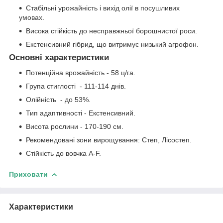
Стабільні урожайність і вихід олії в посушливих
умовах.
Висока стійкість до несправжньої борошнистої роси.
Екстенсивний гібрид, що витримує низький агрофон.
Основні характеристики
Потенцiйна врожайність - 58 ц/га.
Група стиглостi - 111-114 днiв.
Олiйнiсть - до 53%.
Тип адаптивності - Екстенсивний.
Висота рослини - 170-190 см.
Рекомендованi зони вирощування: Степ, Лiсостеп.
Стiйкiсть до вовчка A-F.
Приховати
Характеристики