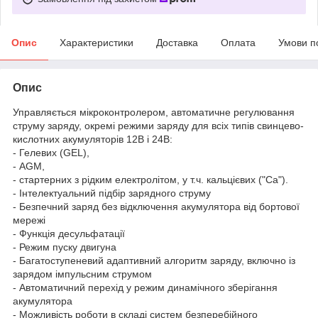
Опис
Характеристики
Доставка
Оплата
Умови п
Опис
Управляється мікроконтролером, автоматичне регулювання
струму заряду, окремі режими заряду для всіх типів свинцево-
кислотних акумуляторів 12В і 24В:
- Гелевих (GEL),
- AGM,
- стартерних з рідким електролітом, у т.ч. кальцієвих ("Ca").
- Інтелектуальний підбір зарядного струму
- Безпечний заряд без відключення акумулятора від бортової
мережі
- Функція десульфатації
- Режим пуску двигуна
- Багатоступеневий адаптивний алгоритм заряду, включно із
зарядом імпульсним струмом
- Автоматичний перехід у режим динамічного зберігання
акумулятора
- Можливість роботи в складі систем безперебійного