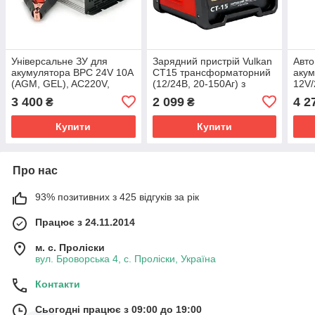
Універсальне ЗУ для
Зарядний пристрій Vulkan
Авто
акумулятора BPC 24V 10A
CT15 трансформаторний
аку
(AGM, GEL), AC220V,
(12/24В, 20-150Аг) з
12V/
DC14,5, Струм заряду
мідною обмоткою
AC1
3 400
2 099
4 2
₴
₴
24V/10A, LCD, крокодили
DC14
Купити
Купити
Про нас
93% позитивних з 425 відгуків за рік
Працює з 24.11.2014
м. с. Проліски
вул. Броворська 4, с. Проліски, Україна
Контакти
Сьогодні працює з 09:00 до 19:00