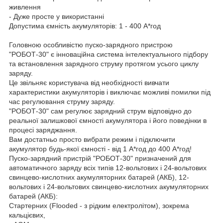
живлення
- Дуже просте у використанні
Допустима ємність акумуляторів: 1 - 400 А*год
Головною особливістю пуско-зарядного пристрою
"РОБОТ-30" є інноваційна система інтелектуального підбору
та встановлення зарядного струму протягом усього циклу
заряду.
Це звільняє користувача від необхідності вивчати
характеристики акумуляторів і виключає можливі помилки під
час регулювання струму заряду.
"РОБОТ-30" сам регулює зарядний струм відповідно до
реальної залишкової ємності акумулятора і його поведінки в
процесі заряджання.
Вам достатньо просто вибрати режим і підключити
акумулятор будь-якої ємності - від 1 А*год до 400 А*год!
Пуско-зарядний пристрій "РОБОТ-30" призначений для
автоматичного заряду всіх типів 12-вольтових і 24-вольтових
свинцево-кислотних акумуляторних батарей (АКБ), 12-
вольтових і 24-вольтових свинцево-кислотних акумуляторних
батарей (АКБ):
Стартерних (Flooded - з рідким електролітом), зокрема
кальцієвих,