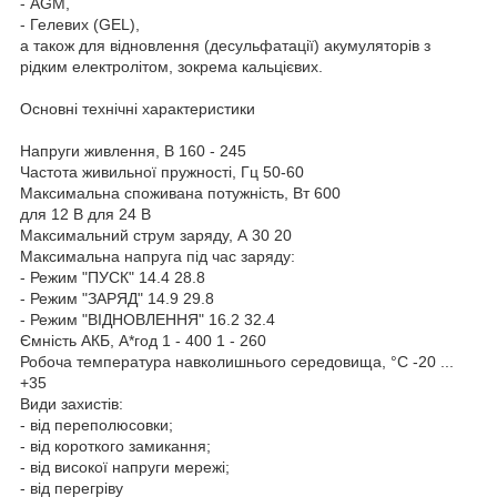
- AGM,
- Гелевих (GEL),
а також для відновлення (десульфатації) акумуляторів з
рідким електролітом, зокрема кальцієвих.
Основні технічні характеристики
Напруги живлення, В 160 - 245
Частота живильної пружності, Гц 50-60
Максимальна споживана потужність, Вт 600
для 12 В для 24 В
Максимальний струм заряду, А 30 20
Максимальна напруга під час заряду:
- Режим "ПУСК" 14.4 28.8
- Режим "ЗАРЯД" 14.9 29.8
- Режим "ВІДНОВЛЕННЯ" 16.2 32.4
Ємність АКБ, А*год 1 - 400 1 - 260
Робоча температура навколишнього середовища, °С -20 ...
+35
Види захистів:
- від переполюсовки;
- від короткого замикання;
- від високої напруги мережі;
- від перегріву