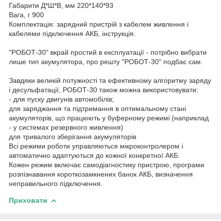
Габарити Д*Ш*В, мм 220*140*93
Вага, г 900
Комплектація: зарядний пристрій з кабелем живлення і
кабелями підключення АКБ, інструкція.
"РОБОТ-30" вкрай простий в експлуатації - потрібно вибрати
лише тип акумулятора, про решту "РОБОТ-30" подбає сам.
Завдяки великій потужності та ефективному алгоритму заряду
і десульфатації, РОБОТ-30 також можна використовувати:
- для пуску двигунів автомобілів;
для заряджання та підтримання в оптимальному стані
акумуляторів, що працюють у буферному режимі (наприклад
- у системах резервного живлення)
для тривалого зберігання акумуляторів
Всі режими роботи управляються мікроконтролером і
автоматично адаптуються до кожної конкретної АКБ.
Кожен режим включає самодіагностику пристрою, програми
розпізнавання короткозамкнених банок АКБ, визначення
неправильного підключення.
Приховати