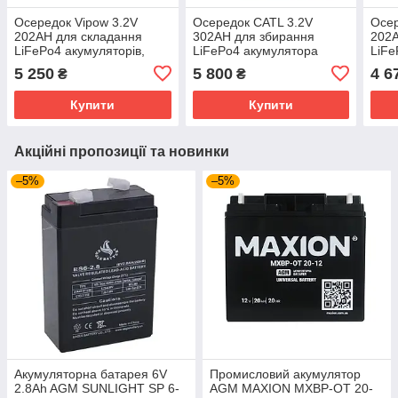
Осередок Vipow 3.2V
Осередок CATL 3.2V
Осер
202AH для складання
302AH для збирання
202A
LiFePo4 акумуляторів,
LiFePo4 акумулятора
LiFe
(174 x 54 x 204) мм, Q5
(173х71х203(219)) мм Q5
х 54
5 250
5 800
4 6
₴
₴
Купити
Купити
Акційні пропозиції та новинки
–5%
–5%
Акумуляторна батарея 6V
Промисловий акумулятор
2.8Ah AGM SUNLIGHT SP 6-
AGM MAXION MXBP-OT 20-