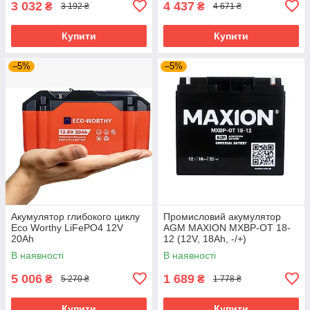
3 032
4 437
₴
₴
3 192 ₴
4 671 ₴
Купити
Купити
–5%
–5%
Акумулятор глибокого циклу
Промисловий акумулятор
Eco Worthy LiFePO4 12V
AGM MAXION MXBP-OT 18-
20Ah
12 (12V, 18Ah, -/+)
В наявності
В наявності
5 006
1 689
₴
₴
5 270 ₴
1 778 ₴
Купити
Купити