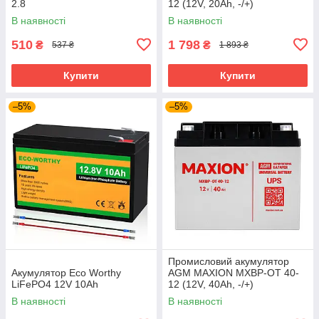
2.8
12 (12V, 20Ah, -/+)
В наявності
В наявності
510
1 798
₴
₴
537 ₴
1 893 ₴
Купити
Купити
–5%
–5%
Промисловий акумулятор
Акумулятор Eco Worthy
AGM MAXION MXBP-OT 40-
LiFePO4 12V 10Ah
12 (12V, 40Ah, -/+)
В наявності
В наявності