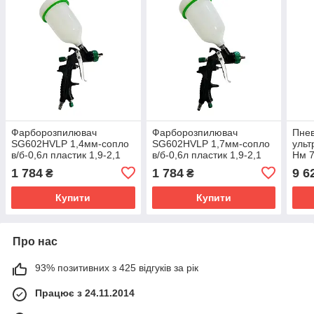
Фарборозпилювач
Фарборозпилювач
Пнев
SG602HVLP 1,4мм-сопло
SG602HVLP 1,7мм-сопло
ульт
в/б-0,6л пластик 1,9-2,1
в/б-0,6л пластик 1,9-2,1
Нм 7
бар 250 - 300л/хв
бар 250-300л/хв
1 784
1 784
9 6
₴
₴
Купити
Купити
Про нас
93% позитивних з 425 відгуків за рік
Працює з 24.11.2014