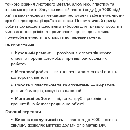
точного різання листового металу, алюмінію, пластику та
інших матеріалів. Завдяки високій частоті ходу (до
7000 хід/
хв
) та маятниковому механізму, інструмент забезпечує чистий
зріз без деформації країв заготовки. Пневматичний привід
робить цю модель ідеальним вибором для тривалої роботи в
умовах автосервісів та промислових цехів, де важлива
пожежобезпечність та стійкість до перевантажень.
Використання
Кузовний ремонт
— розрізання елементів кузова,
стійок та порогів автомобіля при відновлювальних
роботах.
Металообробка
— виготовлення заготовок зі сталі та
кольорових металів.
Робота з пластиком та композитами
— акуратний
розпив бамперів, кожухів та панелей.
Монтажні роботи
— підгонка труб, профілів та
кронштейнів безпосередньо на об'єкті.
Головні переваги
Висока продуктивність
— частота до 7000 ходів на
хвилину дозволяє миттєво долати опір матеріалу.