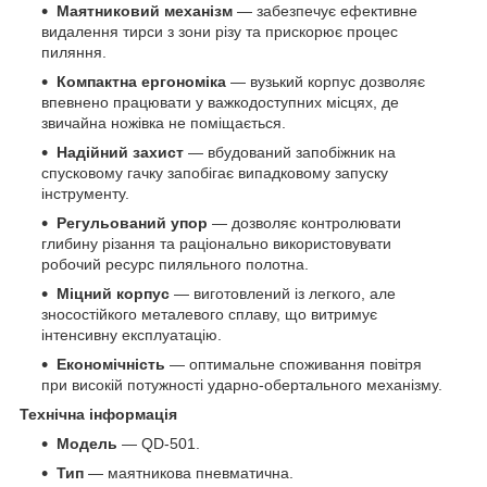
Маятниковий механізм
— забезпечує ефективне
видалення тирси з зони різу та прискорює процес
пиляння.
Компактна ергономіка
— вузький корпус дозволяє
впевнено працювати у важкодоступних місцях, де
звичайна ножівка не поміщається.
Надійний захист
— вбудований запобіжник на
спусковому гачку запобігає випадковому запуску
інструменту.
Регульований упор
— дозволяє контролювати
глибину різання та раціонально використовувати
робочий ресурс пиляльного полотна.
Міцний корпус
— виготовлений із легкого, але
зносостійкого металевого сплаву, що витримує
інтенсивну експлуатацію.
Економічність
— оптимальне споживання повітря
при високій потужності ударно-обертального механізму.
Технічна інформація
Модель
— QD-501.
Тип
— маятникова пневматична.