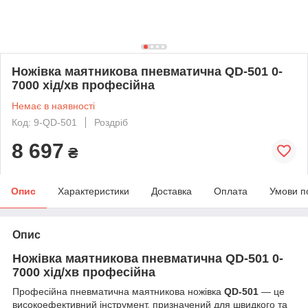
Ножівка маятникова пневматична QD-501 0-
7000 хід/хв професійна
Немає в наявності
Код: 9-QD-501
Роздріб
8 697
₴
Опис
Характеристики
Доставка
Оплата
Умови п
Опис
Ножівка маятникова пневматична QD-501 0-
7000 хід/хв професійна
Професійна пневматична маятникова ножівка
QD-501
— це
високоефективний інструмент, призначений для швидкого та