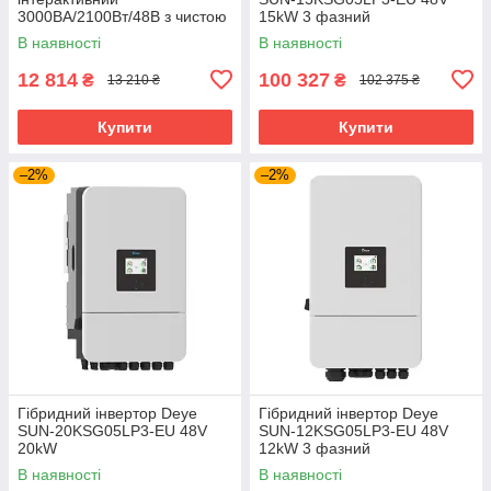
3000ВА/2100Вт/48В з чистою
15kW 3 фазний
синусоідою
В наявності
В наявності
12 814
100 327
₴
₴
13 210 ₴
102 375 ₴
Купити
Купити
–2%
–2%
Гібридний інвертор Deye
Гібридний інвертор Deye
SUN-20KSG05LP3-EU 48V
SUN-12KSG05LP3-EU 48V
20kW
12kW 3 фазний
В наявності
В наявності