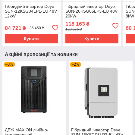
Гібридний інвертор Deye
Гібридний інвертор Deye
Гібр
SUN-12KSG04LP1-EU 48V
SUN-20KSG05LP3-EU 48V
SUN
12kW
20kW
8kW
118 163
₴
84 721
60 
₴
86 450 ₴
120 575 ₴
Купити
Купити
Акційні пропозиції та новинки
–3%
–2%
ДБЖ MAXION лінійно-
Гібридний інвертор Deye
інтерактивний
SUN-15KSG05LP3-EU 48V