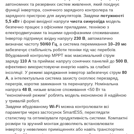
автономних та резервних систем живлення, який поєднує
функції інвертора, сонячного зарядного контролера та
зарядного пристрою для акумуляторів. Завдяки
потужності
5,5 кВт
і формі вихідної напруги
чиста синусоїда
модель
безпечно працює з офісними приладами, технікою з
електродвигунами та іншими однофазними споживачами.
Інвертор підтримує вхідну напругу
230 В
, автоматично
визначає частоту
50/60 Гц
, а система перемикання
10–20 мс
забезпечує стабільність роботи техніки під час перебоїв.
Вбудований контролер MPPT має максимальний струм
заряду
110 А
та приймає напругу сонячних панелей до
500 В
,
ефективно використовуючи енергію навіть за слабкої
інсоляції. У режимі заряджання інвертор забезпечує струм
80
А
, а інтелектуальна система захисту охоплює перезаряд,
перегрів, коротке замикання та перенапругу. Номінальна
напруга
48 В
, низьке власне споживання <50 Вт та
“економічний режим” роблять модель економною й надійною
у тривалій роботі.
Завдяки вбудованому
Wi-Fi
можна контролювати всі
параметри через застосунок SmartESS, переглядати
статистику та оптимізувати продуктивність системи. Компактні
розміри та зручний монтаж дозволяють встановлювати
інвертор у невеликих приміщеннях або навіть транспортних