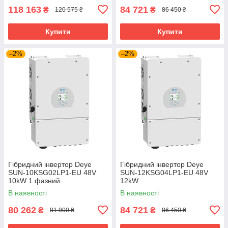
118 163
84 721
₴
₴
120 575 ₴
86 450 ₴
Купити
Купити
–2%
–2%
Гібридний інвертор Deye
Гібридний інвертор Deye
SUN-10KSG02LP1-EU 48V
SUN-12KSG04LP1-EU 48V
10kW 1 фазний
12kW
В наявності
В наявності
80 262
84 721
₴
₴
81 900 ₴
86 450 ₴