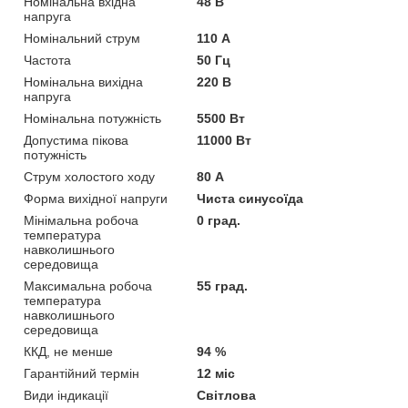
Номінальна вхідна
48 В
напруга
Номінальний струм
110 А
Частота
50 Гц
Номінальна вихідна
220 В
напруга
Номінальна потужність
5500 Вт
Допустима пікова
11000 Вт
потужність
Струм холостого ходу
80 А
Форма вихідної напруги
Чиста синусоїда
Мінімальна робоча
0 град.
температура
навколишнього
середовища
Максимальна робоча
55 град.
температура
навколишнього
середовища
ККД, не менше
94 %
Гарантійний термін
12 міс
Види індикації
Світлова