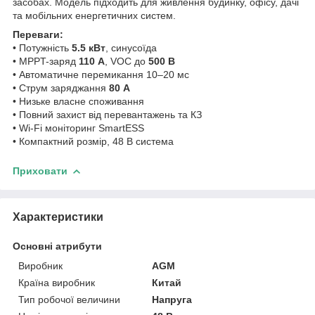
засобах. Модель підходить для живлення будинку, офісу, дачі
та мобільних енергетичних систем.
Переваги:
• Потужність
5.5 кВт
, синусоїда
• MPPT-заряд
110 А
, VOC до
500 В
• Автоматичне перемикання 10–20 мс
• Струм заряджання
80 А
• Низьке власне споживання
• Повний захист від перевантажень та КЗ
• Wi-Fi моніторинг SmartESS
• Компактний розмір, 48 В система
Приховати
Характеристики
Основні атрибути
Виробник
AGM
Країна виробник
Китай
Тип робочої величини
Напруга