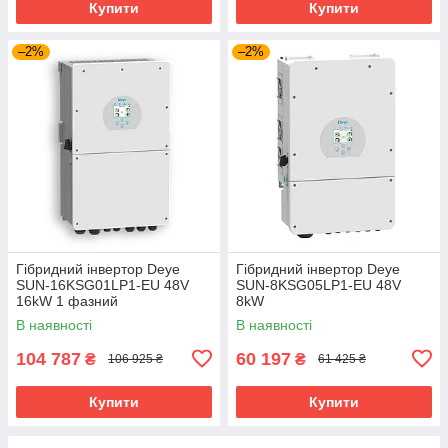
Купити
Купити
–2%
–2%
Гібридний інвертор Deye
Гібридний інвертор Deye
SUN-16KSG01LP1-EU 48V
SUN-8KSG05LP1-EU 48V
16kW 1 фазний
8kW
В наявності
В наявності
104 787
60 197
₴
₴
106 925 ₴
61 425 ₴
Купити
Купити