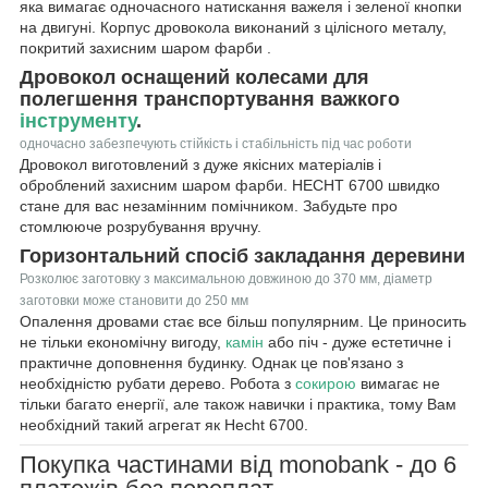
яка вимагає одночасного натискання важеля і зеленої кнопки
на двигуні. Корпус дровокола виконаний з цілісного металу,
покритий захисним шаром фарби .
Дровокол оснащений колесами для
полегшення транспортування важкого
інструменту
.
одночасно забезпечують стійкість і стабільність під час роботи
Дровокол виготовлений з дуже якісних матеріалів і
оброблений захисним шаром фарби. HECHT 6700 швидко
стане для вас незамінним помічником. Забудьте про
стомлююче розрубування вручну.
Горизонтальний спосіб закладання деревини
Розколює заготовку з максимальною довжиною до 370 мм, діаметр
заготовки може становити до 250 мм
Опалення дровами стає все більш популярним. Це приносить
не тільки економічну вигоду,
камін
або піч - дуже естетичне і
практичне доповнення будинку. Однак це пов'язано з
необхідністю рубати дерево. Робота з
сокирою
вимагає не
тільки багато енергії, але також навички і практика, тому Вам
необхідний такий агрегат як Hecht 6700.
Покупка частинами від monobank - до 6