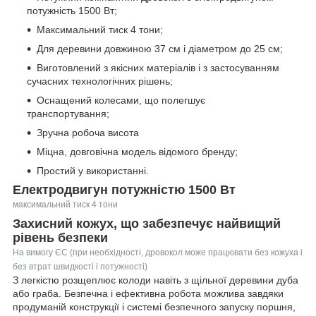
потужність 1500 Вт;
Максимальний тиск 4 тони;
Для деревини довжиною 37 см і діаметром до 25 см;
Виготовлений з якісних матеріалів і з застосуванням
сучасних технологічних рішень;
Оснащений колесами, що полегшує
транспортування;
Зручна робоча висота
Міцна, довговічна модель відомого бренду;
Простий у використанні.
Електродвигун потужністю 1500 Вт
максимальний тиск 4 тони
Захисний кожух, що забезпечує найвищий
рівень безпеки
На вимогу ЄС (при необхідності, дровокол може працювати без кожуха і
без втрат швидкості і потужності)
З легкістю розщеплює колоди навіть з щільної деревини дуба
або граба. Безпечна і ефективна робота можлива завдяки
продуманій конструкції і системі безпечного запуску поршня,