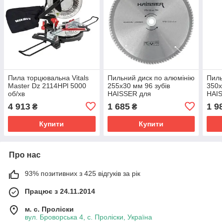
Пила торцювальна Vitals
Пильний диск по алюмінію
Пиль
Master Dz 2114HPl 5000
255x30 мм 96 зубів
350x
об/хв
HAISSER для
HAIS
торцювальної пили чистий
пили
4 913
1 685
1 9
₴
₴
різ металу
Купити
Купити
Про нас
93% позитивних з 425 відгуків за рік
Працює з 24.11.2014
м. с. Проліски
вул. Броворська 4, с. Проліски, Україна