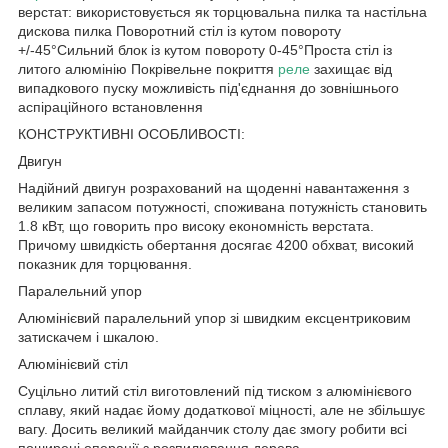
верстат: використовується як торцювальна пилка та настільна
дискова пилка Поворотний стіл із кутом повороту
+/-45°Сильний блок із кутом повороту 0-45°Проста стіл із
литого алюмінію Покрівельне покриття
реле
захищає від
випадкового пуску можливість під'єднання до зовнішнього
аспіраційного встановлення
КОНСТРУКТИВНІ ОСОБЛИВОСТІ:
Двигун
Надійний двигун розрахований на щоденні навантаження з
великим запасом потужності, споживана потужність становить
1.8 кВт, що говорить про високу економність верстата.
Причому швидкість обертання досягає 4200 обхват, високий
показник для торцювання.
Паралельний упор
Алюмінієвий паралельний упор зі швидким ексцентриковим
затискачем і шкалою.
Алюмінієвий стіл
Суцільно литий стіл виготовлений під тиском з алюмінієвого
сплаву, який надає йому додаткової міцності, але не збільшує
вагу. Досить великий майданчик столу дає змогу робити всі
поширені операції з розпилювання дерева.