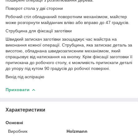
Поворот стола у дві сторони
Робочий стіл обладнаний поворотним механізмом, майстер
може розгорнути майданчик вліво або вправо до 47 градусів.
Струбцина для фіксації заготівки
Швидкий затискач заготівки заощаджує час майстра на
виконання кожної операції. Струбцина, яка затискає деталь за
висотою, обладнана швидкозатискним механізмом, який
спрацьовує від натискання на кнопку. Крім фіксації заготовки її
притискача до робочого столу, є можливість притискати деталі
до упору під кутом 90 градусів до робочої поверхні.
Вихід під аспірацію
Приховати
Характеристики
Основні
Виробник
Holzmann