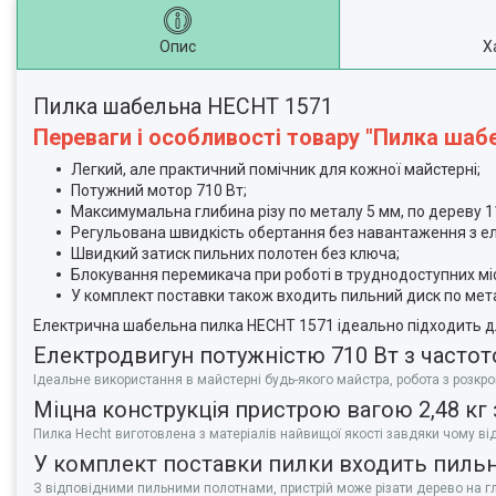
Опис
Х
Пилка шабельна HECHT 1571
Переваги і особливості товару "Пилка шаб
Легкий, але практичний помічник для кожної майстерні;
Потужний мотор 710 Вт;
Максимумальна глибина різу по металу 5 мм, по дереву 1
Регульована швидкість обертання без навантаження з ел
Швидкий затиск пильних полотен без ключа;
Блокування перемикача при роботі в труднодоступних міс
У комплект поставки також входить пильний диск по мета
Електрична шабельна пилка HECHT 1571 ідеально підходить дл
Електродвигун потужністю 710 Вт з частот
Ідеальне використання в майстерні будь-якого майстра, робота з розкр
Міцна конструкція пристрою вагою 2,48 кг 
Пилка Hecht виготовлена з матеріалів найвищої якості завдяки чому від
У комплект поставки пилки входить пильни
З відповідними пильними полотнами, пристрій може різати дерево на гл