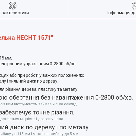
арактеристики
Інформація д
ельна HECHT 1571"
15 мм;
ектронним управлінням 0-2800 об/хв;
цях або при роботі у важких положеннях;
лу і пильний диск по дереву.
я різання дерева, пластику та металу.
ою обертання без навантаження 0-2800 об/хв.
ою з цим інструментом займає кілька секунд.
забезпечує точне різання.
різняється міцністю і довговічністю.
й диск по дереву і по металу
ибину до 115 мм і метал на глибину до 5 мм.