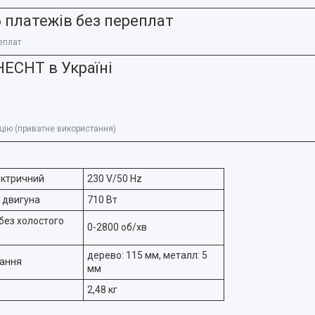
 платежів без переплат
еплат
ECHT в Україні
кцію (приватне використання)
ектричний
230 V/50 Hz
 двигуна
710 Вт
без холостого
0-2800 об/хв
дерево: 115 мм, металл: 5
зання
мм
2,48 кг