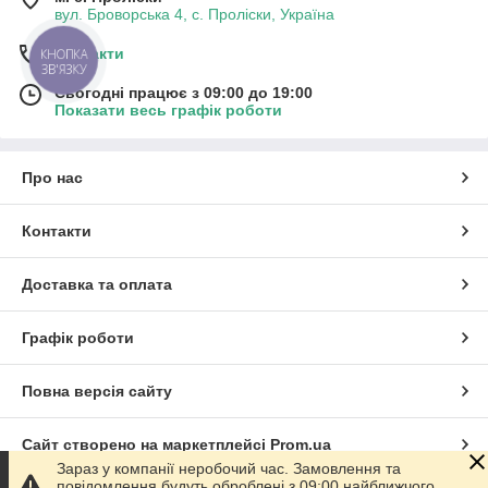
вул. Броворська 4, с. Проліски, Україна
Контакти
КНОПКА
ЗВ'ЯЗКУ
Сьогодні працює з 09:00 до 19:00
Показати весь графік роботи
Про нас
Контакти
Доставка та оплата
Графік роботи
Повна версія сайту
Сайт створено на маркетплейсі
Prom.ua
Зараз у компанії неробочий час. Замовлення та
повідомлення будуть оброблені з 09:00 найближчого