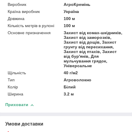
Виробник
АгроКремінь
Країна виробник
Україна
Довжина
100 м
Кількість метрів в рулоні
100 м
Основне призначення
Захист від комах-шкідників,
Захист від заморозків,
Захист від дощів, Захист
грунту від пересихання,
Захист від птахів, Захист
від бур'янів, Для
мульчування грядок,
Універсальне
Щільність
40 г/м2
Тип
Агроволокно
Колір
Білий
Ширина
3.2 м
Приховати
Умови доставки