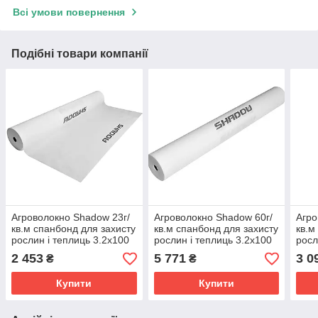
Всі умови повернення
Подібні товари компанії
Агроволокно Shadow 23г/
Агроволокно Shadow 60г/
Агро
кв.м спанбонд для захисту
кв.м спанбонд для захисту
кв.м
рослин і теплиць 3.2х100
рослин і теплиць 3.2х100
росл
м Білий
м Білий
м Бі
2 453
5 771
3 0
₴
₴
Купити
Купити