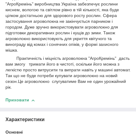
"АгроКремінь" виробництва Україна забезпечує рослини
киснем, вологою та світлом рівно в тій кількості, яка буде
цілком достатньою для здорового росту рослин. Сфера
застосування агроволокна не закінчується парником і
городом. Дуже зручно використовувати агроволокно для
підготовки декоративних рослин і кущів до зими. Також
агроволокно використовують для укриття квітучого та
винограду від комах і сонячних опіків, у формі захисного
мішка.
Практичність і міцність агроволокна "АгроКремінь" дасть
вам змогу тримати його в чистоті, оскільки його можна з
легкістю просто витрусити та випрати навіть у машині автомат.
Так що не буде потреби купувати агроволокно на новий
сезон.Це агроволокно слугуватиме Вам не один урожайний
рік.
Приховати
Характеристики
Основні