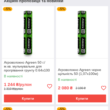
Акційні пропозиції та новинки
–5%
–5%
Агроволокно Agreen 50 г./
м.кв. мульчувальне для
Агроволокно Agreen чорне
прогрівання грунту 0.64х100
щільність 50 (1,07х100м)
м Чорний
В наявності
В наявності
1 244
₴/рулон
2 080
₴
2 190 ₴
1 310 ₴/рулон
Купити
Купити
–5%
–5%