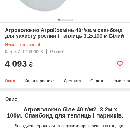
Агроволокно АгроКремінь 40г/кв.м спанбонд
для захисту рослин і теплиць 3.2х100 м Білий
Немає в наявності
Код: 8-АГРОКР0006
Роздріб
4 093
₴
Опис
Характеристики
Доставка
Оплата
Умови п
Опис
Агроволокно біле 40 г/м2, 3.2м х
100м. Спанбонд для теплиць і парників.
Досвідчені городники та садівники прекрасно знають, що