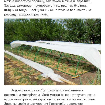
можна виростити рослину, але також можна її втратити.
Засуха, заморозки, температурні коливання, бур'яни,
шкідники тощо — всі ці чинники негативно впливають на
розсаду та дорослі рослини.
Агроволокно за своїм прямим призначенням є
покривним матеріалом. Його можна використовувати як на
відкритому ґрунті, так і для накриття парників і мінітеплиць.
Завдяки своїм властивостям і текстурі агроволокно