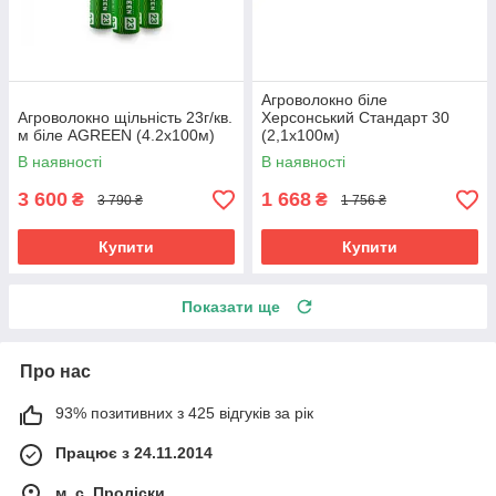
Агроволокно біле
Агроволокно щільність 23г/кв.
Херсонський Стандарт 30
м біле AGREEN (4.2х100м)
(2,1х100м)
В наявності
В наявності
3 600
1 668
₴
₴
3 790 ₴
1 756 ₴
Купити
Купити
Показати ще
Про нас
93% позитивних з 425 відгуків за рік
Працює з 24.11.2014
м. с. Проліски