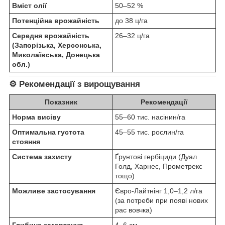
Вміст олії
50–52 %
Потенційна врожайність
до 38 ц/га
Середня врожайність
26–32 ц/га
(Запорізька, Херсонська,
Миколаївська, Донецька
обл.)
⚙️
Рекомендації з вирощування
Показник
Рекомендації
Норма висіву
55–60 тис. насінин/га
Оптимальна густота
45–55 тис. рослин/га
стояння
Система захисту
Ґрунтові гербіциди (Дуал
Голд, Харнес, Прометрекс
тощо)
Можливе застосування
Євро-Лайтнінг 1,0–1,2 л/га
(за потреби при появі нових
рас вовчка)