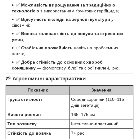
✅
Можливість вирощування за традиційною
технологією
з використанням ґрунтових гербіцидів;
✅
Відсутність післядії на зернові культури
у
сівозміні;
✅
Висока толерантність до посухи та стресових
умов
;
✅
Стабільна врожайність
навіть на проблемних
полях;
✅
Добра стійкість до основних хвороб
соняшнику
— фомопсису, білої та сірої гнилей, іржі.
🌱
Агрономічні характеристики
Показник
Значення
Група стиглості
Середньоранній (110–115
днів вегетації)
Висота рослин
165–175 см
Тип розвитку
Інтенсивно-пластичний
Стійкість до вовчка
7+ рас