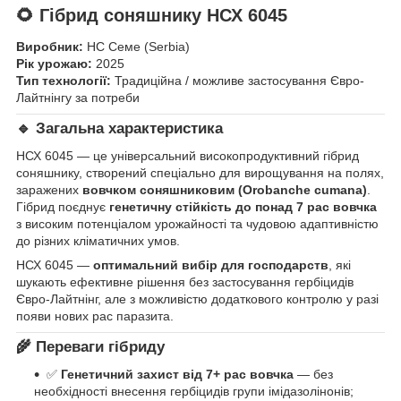
🌻
Гібрид соняшнику НСХ 6045
Виробник:
НС Семе (Serbia)
Рік урожаю:
2025
Тип технології:
Традиційна / можливе застосування Євро-
Лайтнінгу за потреби
🔹
Загальна характеристика
НСХ 6045 — це універсальний високопродуктивний гібрид
соняшнику, створений спеціально для вирощування на полях,
заражених
вовчком соняшниковим (Orobanche cumana)
.
Гібрид поєднує
генетичну стійкість до понад 7 рас вовчка
з високим потенціалом урожайності та чудовою адаптивністю
до різних кліматичних умов.
НСХ 6045 —
оптимальний вибір для господарств
, які
шукають ефективне рішення без застосування гербіцидів
Євро-Лайтнінг, але з можливістю додаткового контролю у разі
появи нових рас паразита.
🌾
Переваги гібриду
✅
Генетичний захист від 7+ рас вовчка
— без
необхідності внесення гербіцидів групи імідазолінонів;