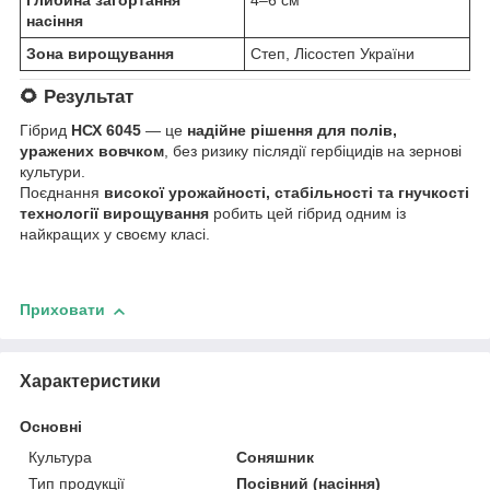
Глибина загортання
4–6 см
насіння
Зона вирощування
Степ, Лісостеп України
🌻
Результат
Гібрид
НСХ 6045
— це
надійне рішення для полів,
уражених вовчком
, без ризику післядії гербіцидів на зернові
культури.
Поєднання
високої урожайності, стабільності та гнучкості
технології вирощування
робить цей гібрид одним із
найкращих у своєму класі.
Приховати
Характеристики
Основні
Культура
Соняшник
Тип продукції
Посівний (насіння)