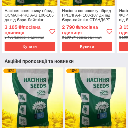
Насіння соняшнику гібрид
Насіння соняшнику гібрид
Насі
ОСМАН-PRO A-G 100-105
ГРІЗЛІ A-F 100-107 дн під
ФОР
дн під Євро-Лайтнінг
Євро-лайтнінг СТАНДАРТ
під 
СТАНДАРТ НК Гран 2025
НК Гран 2025 рік
СТА
3 105
2 790
3 1
₴/посівна
₴/посівна
рік
рік
одиниця
одиниця
оди
3 450 ₴/посівна одиниця
3 100 ₴/посівна одиниця
3 500
Купити
Купити
Акційні пропозиції та новинки
–10%
–10%