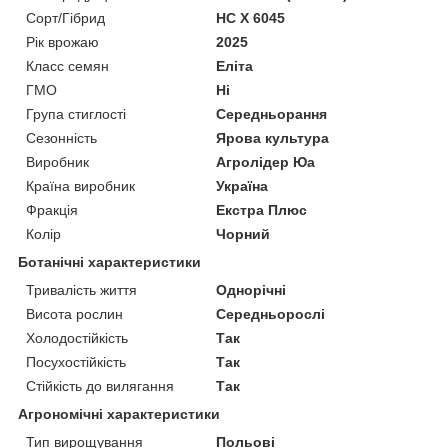
Сорт/Гібрид
НС Х 6045
Рік врожаю
2025
Класс семян
Еліта
ГМО
Ні
Група стиглості
Середньорання
Сезонність
Ярова культура
Виробник
Агролідер Юа
Країна виробник
Україна
Фракція
Екстра Плюс
Колір
Чорний
Ботанічні характеристики
Тривалість життя
Однорічні
Висота рослин
Середньорослі
Холодостійкість
Так
Посухостійкість
Так
Стійкість до вилягання
Так
Агрономічні характеристики
Тип вирощування
Польові