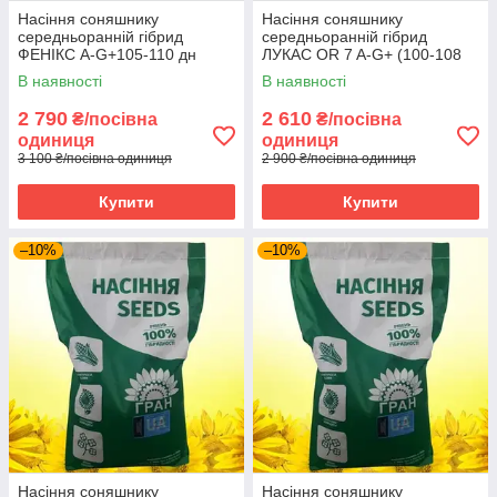
Насіння соняшнику
Насіння соняшнику
середньоранній гібрид
середньоранній гібрид
ФЕНІКС A-G+105-110 дн
ЛУКАС OR 7 A-G+ (100-108
СТАНДАРТ під гранстар НК
дн) СТАНДАРТ НК Гран 2025
В наявності
В наявності
Гран 2025 рік
рік
2 790
2 610
₴/посівна
₴/посівна
одиниця
одиниця
3 100 ₴/посівна одиниця
2 900 ₴/посівна одиниця
Купити
Купити
–10%
–10%
Насіння соняшнику
Насіння соняшнику