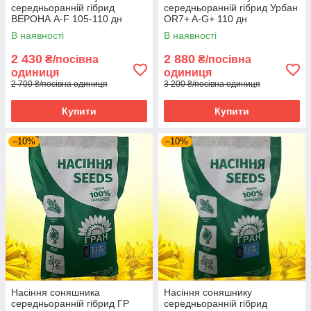
середньоранній гібрид
середньоранній гібрид Урбан
ВЕРОНА A-F 105-110 дн
OR7+ A-G+ 110 дн
СТАНДАРТ НК Гран 2025 рік
СТАНДАРТ під гранстар НК
В наявності
В наявності
"Гран" 2025 рік
2 430
2 880
₴/посівна
₴/посівна
одиниця
одиниця
2 700 ₴/посівна одиниця
3 200 ₴/посівна одиниця
Купити
Купити
–10%
–10%
Насіння соняшника
Насіння соняшнику
середньоранній гібрид ГР
середньоранній гібрид