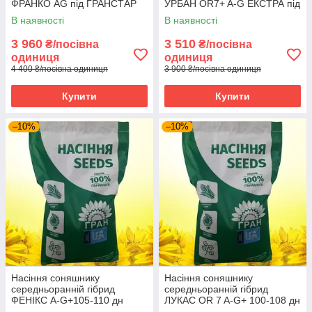
ФРАНКО AG під ГРАНСТАР
УРБАН OR7+ A-G ЕКСТРА під
ЕКСТРА 2025 год
ГРАНСТАР НК Гран 2025 рік
В наявності
В наявності
3 960
3 510
₴/посівна
₴/посівна
одиниця
одиниця
4 400 ₴/посівна одиниця
3 900 ₴/посівна одиниця
Купити
Купити
–10%
–10%
Насіння соняшнику
Насіння соняшнику
середньоранній гібрид
середньоранній гібрид
ФЕНІКС A-G+105-110 дн
ЛУКАС OR 7 A-G+ 100-108 дн
ЕКСТРА под гранстар НК
ЕКСТРА НК Гран 2025 рік