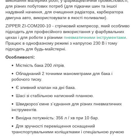
виконання малярних робіт, у фармацевтичній промисловості,
для різних побутових потреб (для підкачки шин та іншої
надувний начиння, для очищення радіатора, карбюратора
двигуна авто, використовувати в якості поливалки).
ZIPPER ZI-COM200-10 - стрічковий компресор, який особливо
підходить для професійного використання у фарбувальних
цехах і для роботи з різними
пневматичними інструментами
.
Працює в однофазному режимі з напругою 230 В і тому
підходить для будь-майстерні.
Особливості:
Місткість бака 200 літрів.
Обладнаний 2 точними манометрами для бака і
робочого тиску.
Є зливний клапан на дні бака.
Шасі зі стабільною натискний планкою.
Швидкороз`ємне з`єднання для різних пневматичних
інструментів.
Вихідна потужність: 356 л / хв при 10 бар.
Для зручності переміщення оснащений
транспортувальними коліщатками і спеціальною ручкою