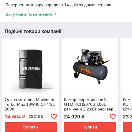
Повернення товару впродовж 14 днів за домовленістю
Всі умови повернення
Подібні товари компанії
Олива моторна Maximum
Компресор масляний
Ком
Turbo-Max 10W40 CI-4/SL
GTM KCH2070B-100L
KCH2
200л
ремінний 2.2 кВт ресивер
кВт 
100 л 400 л/хв
цилі
34 604
24 020
23 
₴
₴
35 310 ₴
Купити
Купити