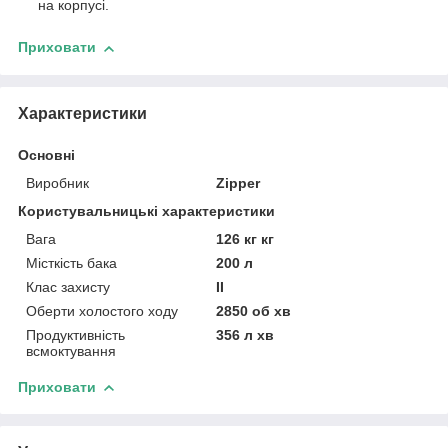
на корпусі.
Приховати
Характеристики
Основні
Виробник
Zipper
Користувальницькі характеристики
Вага
126 кг кг
Місткість бака
200 л
Клас захисту
II
Оберти холостого ходу
2850 об хв
Продуктивність
356 л хв
всмоктування
Приховати