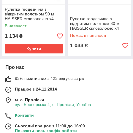
Рулетка геодезична з
відкритим полотном 50 м
HAISSER скловолокно х4
Рулетка геодезична з
прискорена змотка 2 клас
відкритим полотном 30 м
В наявності
точності
HAISSER скловолокно х4
прискорена змотка 2 клас
1 134
Немає в наявності
₴
точності
1 033
₴
Купити
Про нас
93% позитивних з 423 відгуків за рік
Працює з 24.11.2014
м. с. Проліски
вул. Броворська 4, с. Проліски, Україна
Контакти
Сьогодні працює з 11:00 до 16:00
Показати весь графік роботи