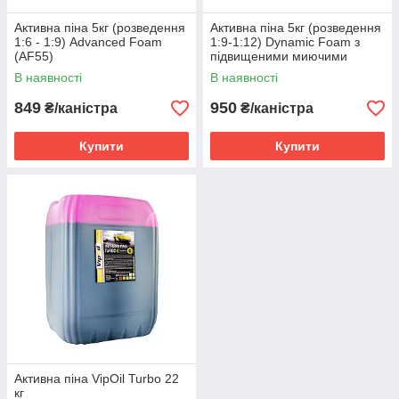
Активна піна 5кг (розведення
Активна піна 5кг (розведення
1:6 - 1:9) Advanced Foam
1:9-1:12) Dynamic Foam з
(AF55)
підвищеними миючими
властивостями (DF77)
В наявності
В наявності
849
950
₴/каністра
₴/каністра
Купити
Купити
Активна піна VipOil Turbo 22
кг