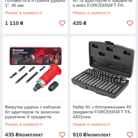
Головка-біта 6-гранна ударна
біт та адаптером 8 предметів
1", 46 мм
в кейсі FORCEKRAFT FK-
5064D
Немає в наявності
Немає в наявності
1 110
435
₴
₴
Викрутка ударна з набором
Набір біт з бітотримачами 40
біт адаптером та захисною
предметів FORCEKRAFT FK-
рукояткою 8 предметів
4401new
FORCEKRAFT FK-5064E
Немає в наявності
Немає в наявності
435
910
₴/комплект
₴/комплект