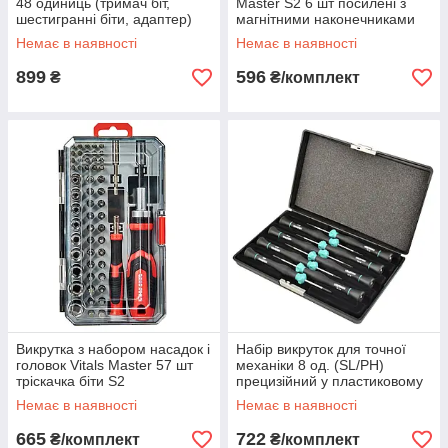
48 одиниць (тримач біт,
Master S2 6 шт посилені з
шестигранні біти, адаптер)
магнітними наконечниками
Немає в наявності
Немає в наявності
899
596
₴
₴/комплект
Викрутка з набором насадок і
Набір викруток для точної
головок Vitals Master 57 шт
механіки 8 од. (SL/PH)
тріскачка біти S2
прецизійний у пластиковому
кейсі
Немає в наявності
Немає в наявності
665
722
₴/комплект
₴/комплект