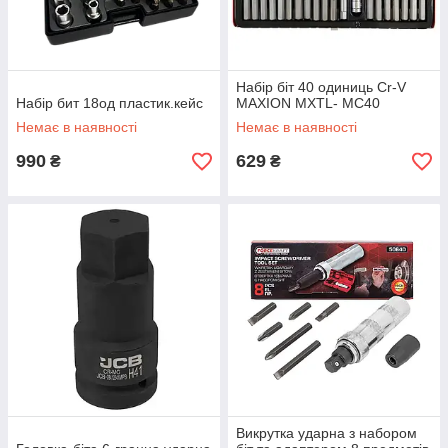
Набір біт 40 одиниць Cr-V
Набір бит 18од пластик.кейс
MAXION MXTL- MC40
Немає в наявності
Немає в наявності
990
629
₴
₴
Викрутка ударна з набором