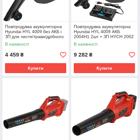
Повітродувка акумуляторна
Повітродувка акумуляторна
Hyundai HYL 4009 без АКБ і
Hyundai HYL 4009 АКБ
ЗП для листя/трави/дрібного
2004H1 2шт + ЗП HYCH 2002
сміття 65 м/с 10000–17000
В наявності
В наявності
об/хв
4 459
9 282
₴
₴
Купити
Купити