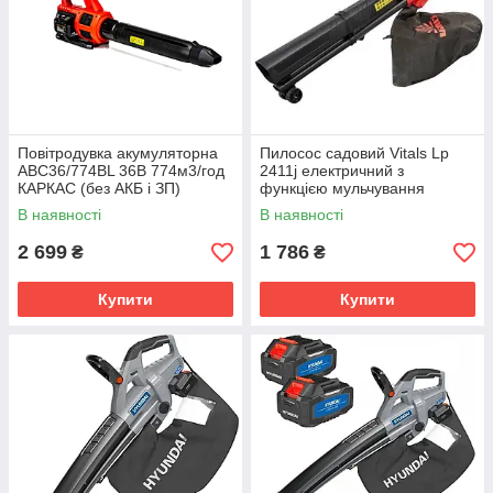
Повітродувка акумуляторна
Пилосос садовий Vitals Lp
ABC36/774BL 36В 774м3/год
2411j електричний з
КАРКАС (без АКБ і ЗП)
функцією мульчування
В наявності
В наявності
2 699
1 786
₴
₴
Купити
Купити