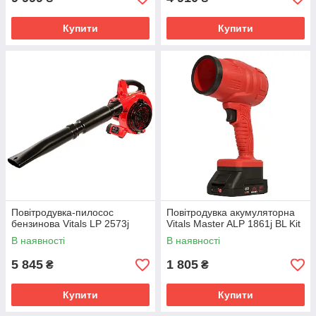
Купити
Купити
Повітродувка-пилосос
Повітродувка акумуляторна
бензинова Vitals LP 2573j
Vitals Master ALP 1861j BL Kit
В наявності
В наявності
5 845
1 805
₴
₴
Купити
Купити