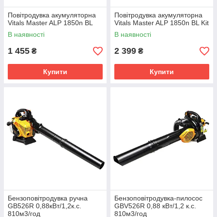
Повітродувка акумуляторна
Повітродувка акумуляторна
Vitals Master ALP 1850n BL
Vitals Master ALP 1850n BL Kit
В наявності
В наявності
1 455
2 399
₴
₴
Купити
Купити
Бензоповітродувка ручна
Бензоповітродувка-пилосос
GB526R 0,88кВт/1,2к.с.
GBV526R 0,88 кВт/1,2 к.с.
810м3/год
810м3/год