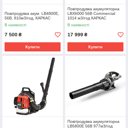
Повітродувка акумуляторна
Повітродувка акум. LB4800E,
LBX6000 56В Commercial
56В, 810м3/год, КАРКАС
1014 м3/год КАРКАС
В наявності
В наявності
7 500
17 999
₴
₴
Купити
Купити
Повітродувка акумуляторна
LB5800E 56В 977м3/год