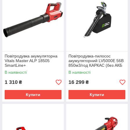
Повітродувка акумуляторна
Повітродувка-пилосос
Vitals Master ALP 18505
акумуляторний LV5000E 56В
SmartLine+
850м3/год КАРКАС (без АКБ
та ЗП)
В наявності
В наявності
1 310
16 299
₴
₴
Купити
Купити