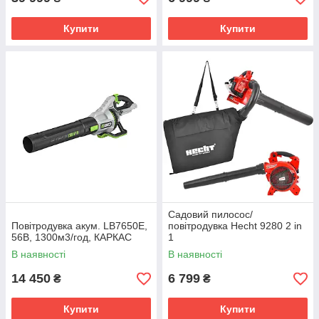
Купити
Купити
Садовий пилосос/
Повітродувка акум. LB7650E,
повітродувка Hecht 9280 2 in
56В, 1300м3/год, КАРКАС
1
В наявності
В наявності
14 450
6 799
₴
₴
Купити
Купити