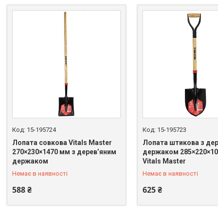
15-195724
15-195723
Лопата совкова Vitals Master
Лопата штикова з де
270×230×1470 мм з дерев’яним
держаком 285×220×10
+380 (67) 669-92-15
+380 (67) 669-92-15
держаком
Vitals Master
Немає в наявності
Немає в наявності
588 ₴
625 ₴