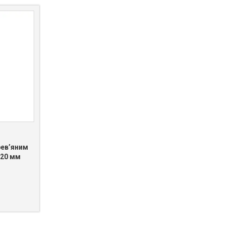
рев’яним
20 мм