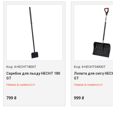
4-HECHT180GT
4-HECHT5400GT
Скребок для льоду HECHT 180
Лопата для снігу HEC
GT
GT
+380 (67) 669-92-15
+380 (67) 669-92-15
Немає в наявності
Немає в наявності
799 ₴
999 ₴