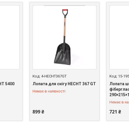
4-HECHT367GT
15-19
HT 5400
Лопата для снігу HECHT 367 GT
Лопата ш
фібергла
Немає в наявності
+380 (67) 669-92-15
+380 (67)
290×215×1
Немає в на
899 ₴
721 ₴