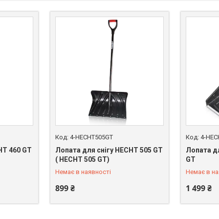
4-HECHT505GT
4-HEC
HT 460 GT
Лопата для снігу HECHT 505 GT
Лопата д
+380 (67) 669-92-15
+380 (67)
( HECHT 505 GT)
GT
Немає в наявності
Немає в на
899 ₴
1 499 ₴