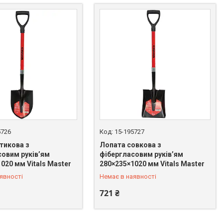
5726
15-195727
тикова з
Лопата совкова з
совим руків’ям
фібергласовим руків’ям
 669-92-15
+380 (67) 669-92-15
020 мм Vitals Master
280×235×1020 мм Vitals Master
явності
Немає в наявності
721 ₴