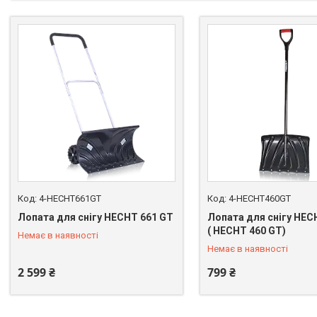
4-HECHT661GT
4-HECHT460GT
Лопата для снігу HECHT 661 GT
Лопата для снігу HEC
+380 (67) 669-92-15
+380 (67) 669-92-15
( HECHT 460 GT)
Немає в наявності
Немає в наявності
2 599 ₴
799 ₴