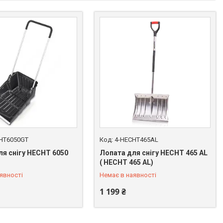
HT6050GT
4-HECHT465AL
ля снігу HECHT 6050
Лопата для снігу HECHT 465 AL
 669-92-15
+380 (67) 669-92-15
( HECHT 465 AL)
явності
Немає в наявності
1 199 ₴