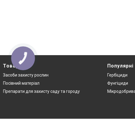
КНОПКА
ЗВ'ЯЗКУ
Товари
Популярні
Засоби захисту рослин
Гербіциди
Посівний матеріал
Фунгіциди
Препарати для захисту саду та городу
Мікродобрив