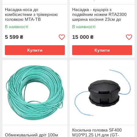
Насадка-коса до
Насадка - кущоріз з
комбісистеми з трімерною
подвійним ножем RTA2300
головкою MTA-TB
ширина косіння 23см до
комбісистеми PH1400E
В наявності
В наявності
5 599
15 000
₴
₴
Купити
Купити
Косильна головка SF400
Обмежувальний дріт 100м
М10*P1.25 LH для (GT-