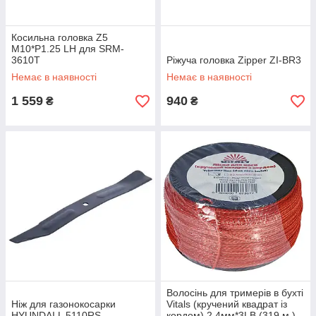
Косильна головка Z5
M10*P1.25 LH для SRM-
3610T
Ріжуча головка Zipper ZI-BR3
Немає в наявності
Немає в наявності
1 559
940
₴
₴
Волосінь для тримерів в бухті
Ніж для газонокосарки
Vitals (кручений квадрат із
HYUNDAI L 5110RS
кордом) 2.4мм*3LB (319 м.)