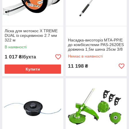
Ліска для мотокос X TREME
DUAL із серцевиною 2.7 мм
322 м
Насадка-висоторіз MTA-PP/E
до комбісистеми PAS-2620ES
В наявності
довжина 1,5м шина 25см 3/8
1 017
Немає в наявності
₴/бухта
11 198
₴
Купити