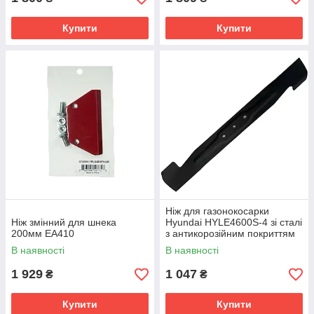
Купити
Купити
Ніж для газонокосарки
Ніж змінний для шнека
Hyundai HYLE4600S-4 зі сталі
200мм EA410
з антикорозійним покриттям
46 см
В наявності
В наявності
1 929
1 047
₴
₴
Купити
Купити