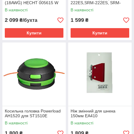
(18AWG) HECHT 005615 W
222ES,SRM-222ES, SRM-
236TES, SRM-2620ES, SRM-
В наявності
В наявності
2620TES, SRM-3020TES)
2 099
1 599
₴/бухта
₴
Купити
Купити
Косильна головка Powerload
Ніж змінний для шнека
AH1520 для ST1510E
150мм EA410
В наявності
В наявності
1 800
1 809
₴
₴