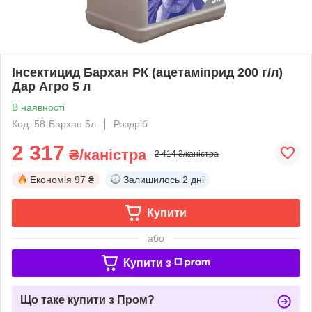
Інсектицид Бархан РК (ацетаміприд 200 г/л)
Дар Агро 5 л
В наявності
Код: 58-Бархан 5л
Роздріб
2 317
₴/каністра
2 414 ₴/каністра
Економія
97 ₴
Залишилось
2 дні
Купити
або
Купити з
Що таке купити з Пром?