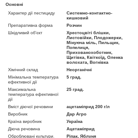
Основні
Характер дії пестициду
Системно-контактно-
кишковий
Препаративна форма
Розчин
Шкідливий об'єкт
Хрестоцвіті блішки,
Листовійки, Плодожерки,
Мінуюча міль, Пильщик,
Попелиця,
Прихованохоботник,
Щитівка, Квіткоїд, Оленка
волохата, Вогнівка
Хімічний склад
Неорганічні
Мінімальна температура
5 град.
ефективної дії
Максимальна
25 град.
температура ефективної
дії
Вміст діючої речовини
ацетаміприд 200 г/л
Виробник
Дар Агро
Країна виробник
Україна
Діюча речовина
Ацетаміприд
Оброблювані культури.
Ріпак, Яблуня