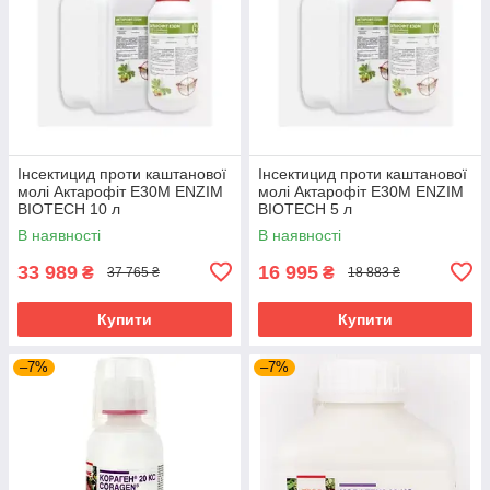
Інсектицид проти каштанової
Інсектицид проти каштанової
молі Актарофіт Е30М ENZIM
молі Актарофіт Е30М ENZIM
BIOTECH 10 л
BIOTECH 5 л
В наявності
В наявності
33 989
16 995
₴
₴
37 765 ₴
18 883 ₴
Купити
Купити
–7%
–7%