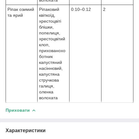
Ріпак озимий
Ріпаковий
0.10–0.12
2
та ярий
квіткоїд,
хрестоцвіті
блішки,
попелиця,
хрестоцвітий
клоп,
прихованохо
ботник
капустяний
насіннєвий,
капустяна
стручкова
галиця,
оленка
волохата
Приховати
Характеристики