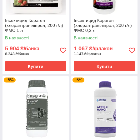
Інсектицид Кораген
Інсектицид Кораген
(хлорантраніліпрол, 200 г/л)
(хлорантраніліпрол, 200 г/л)
ФМС 1 л
ФМС 0,2 л
В наявності
В наявності
5 904
1 067
₴/банка
₴/флакон
6 348 ₴/банка
1 147 ₴/флакон
Купити
Купити
–5%
–5%