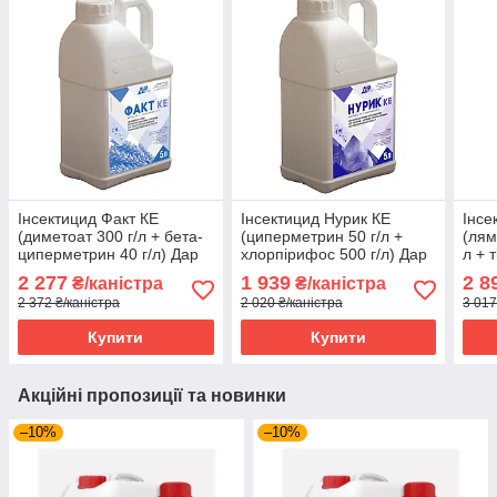
Інсектицид Факт КЕ
Інсектицид Нурик КЕ
Інсе
(диметоат 300 г/л + бета-
(циперметрин 50 г/л +
(лям
циперметрин 40 г/л) Дар
хлорпірифос 500 г/л) Дар
л + 
Агро 5 л
Агро 5 л
Дар 
2 277
1 939
2 8
₴/каністра
₴/каністра
2 372 ₴/каністра
2 020 ₴/каністра
3 017
Купити
Купити
Акційні пропозиції та новинки
–10%
–10%