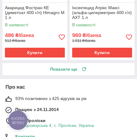
Акарицид Фостран КЕ
Інсектицид Атрікс Максі
(диметоат 400 г/л) Himagro M
(альфа-циперметрин 400 г/л)
1 л
АХТ 1 л
В наявності
В наявності
486
960
₴/банка
₴/банка
512 ₴/банка
1 011 ₴/банка
Купити
Купити
Показати ще
Про нас
93% позитивних з 425 відгуків за рік
Працює з 24.11.2014
КНОПКА
м. с. Проліски
ЗВ'ЯЗКУ
вул. Броворська 4, с. Проліски, Україна
Контакти