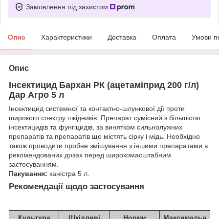
Замовлення під захистом
Опис
Характеристики
Доставка
Оплата
Умови п
Опис
Інсектицид Бархан РК (ацетаміприд 200 г/л)
Дар Агро 5 л
Інсектицид системної та контактно-шлункової дії проти
широкого спектру шкідників. Препарат сумісний з більшістю
інсектицидів та фунгіцидів, за винятком сильнолужних
препаратів та препаратів що містять сірку і мідь. Необхідно
також проводити пробне змішування з іншими препаратами в
рекомендованих дозах перед широкомасштабним
застосуванням.
Пакування:
каністра 5 л.
Рекомендації щодо застосування
Культура
Шкідливі
Норми
Максимальн