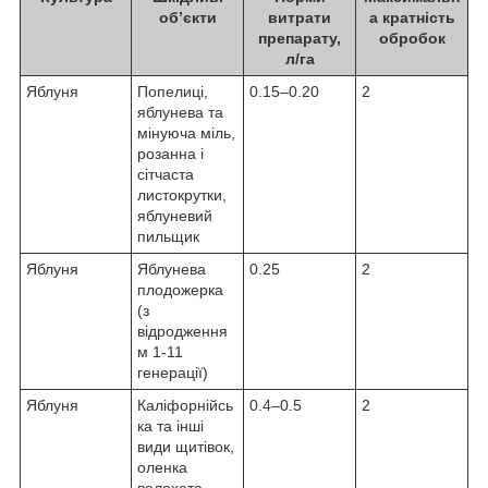
об’єкти
витрати
а кратність
препарату,
обробок
л/га
Яблуня
Попелиці,
0.15–0.20
2
яблунева та
мінуюча міль,
розанна і
сітчаста
листокрутки,
яблуневий
пильщик
Яблуня
Яблунева
0.25
2
плодожерка
(з
відродження
м 1-11
генерації)
Яблуня
Каліфорнійсь
0.4–0.5
2
ка та інші
види щитівок,
оленка
волохата