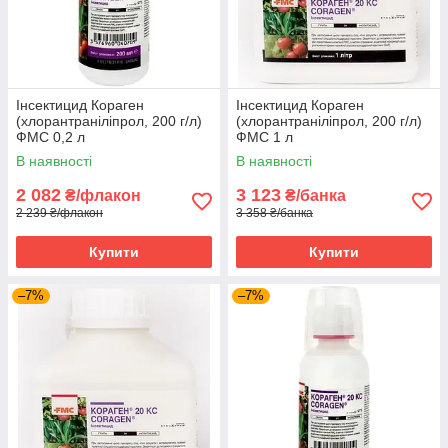
Інсектицид Кораген
Інсектицид Кораген
(хлорантраніліпрол, 200 г/л)
(хлорантраніліпрол, 200 г/л)
ФМС 0,2 л
ФМС 1 л
В наявності
В наявності
2 082
3 123
₴/флакон
₴/банка
2 239 ₴/флакон
3 358 ₴/банка
Купити
Купити
–7%
–7%