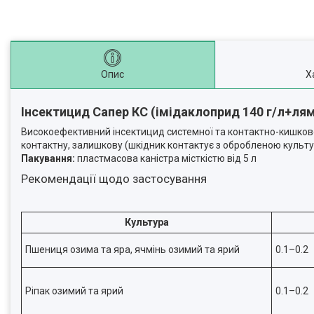
Опис
Х
Інсектицид Сапер КС (імідаклоприд 140 г/л+лям
Високоефективний інсектицид системної та контактно-кишково
контактну, залишкову (шкідник контактує з обробленою культуро
Пакування:
пластмасова каністра місткістю від 5 л
Рекомендації щодо застосування
Культура
Пшениця озима та яра, ячмінь озимий та ярий
0.1–0.2
Ріпак озимий та ярий
0.1–0.2