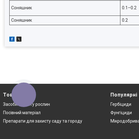
Соняшник
0.1–0.2
Соняшник
0.2
Товари
Популярні
КНОПКА
ЗВ'ЯЗКУ
Засоби захисту рослин
Гербіциди
Посівний матеріал
Фунгіциди
Препарати для захисту саду та городу
Мікродобрив