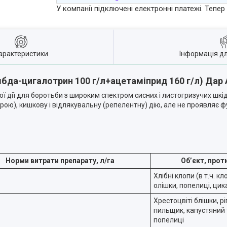
У компанії підключені електронні платежі. Тепе
арактеристики
Інформація д
бда-цигалотрин 100 г/л+ацетаміприд 160 г/л) Дар 
ї дії для боротьби з широким спектром сисних і листогризучих шк
ю), кишкову і відлякувальну (репелентну) дію, але не проявляє фум
Норми витрати препарату, л/га
Об’єкт, прот
Хлібні клопи (в т.ч. 
олішки, попелиці, цик
Хрестоцвіті блішки, р
пильщик, капустяний т
попелиці