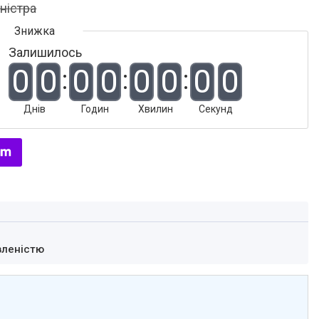
аністра
Залишилось
0
0
0
0
0
0
0
0
Днів
Годин
Хвилин
Секунд
вленістю