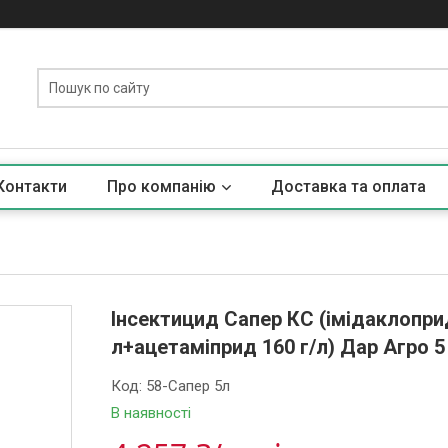
Контакти
Про компанію
Доставка та оплата
Інсектицид Сапер КС (імідаклопри
л+ацетаміприд 160 г/л) Дар Агро 5
Код:
58-Сапер 5л
В наявності