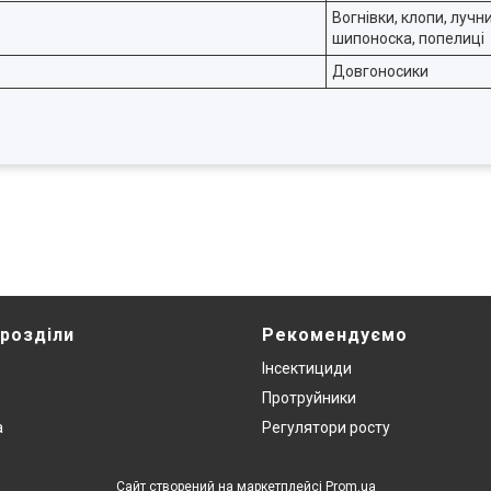
Вогнівки, клопи, луч
шипоноска, попелиці
Довгоносики
 розділи
Рекомендуємо
Інсектициди
Протруйники
а
Регулятори росту
Сайт створений на маркетплейсі
Prom.ua