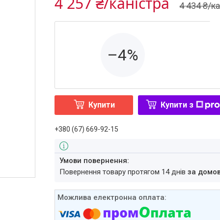
4 257 ₴/каністра
4 434 ₴/к
–4%
Купити
Купити з
+380 (67) 669-92-15
повернення товару протягом 14 днів
за домо