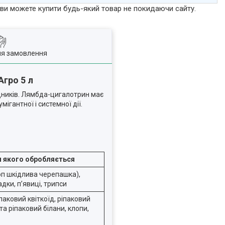
р ви можете купити будь-який товар не покидаючи сайту.
ля замовлення
Агро 5 л
ідників. Лямбда-цигалотрин має
ігантної і системної дії.
и якого обробляється
клоп шкідлива черепашка),
адки, п’явиці, трипси
іпаковий квіткоїд, ріпаковий
а ріпаковий білани, клопи,