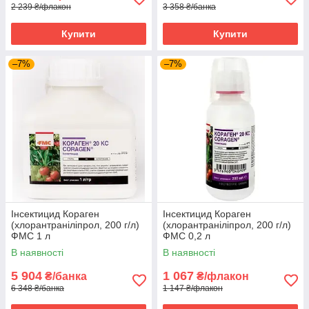
2 239 ₴/флакон
3 358 ₴/банка
Купити
Купити
–7%
–7%
Інсектицид Кораген
Інсектицид Кораген
(хлорантраніліпрол, 200 г/л)
(хлорантраніліпрол, 200 г/л)
ФМС 1 л
ФМС 0,2 л
В наявності
В наявності
5 904
1 067
₴/банка
₴/флакон
6 348 ₴/банка
1 147 ₴/флакон