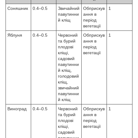
Соняшник
0.4–0.5
Звичайний
Обприскув
1
павутинни
ання в
й кліщ
період
вегетації
Яблуня
0.4–0.5
Червоний
Обприскув
1
та бурий
ання в
плодові
період
кліщі,
вегетації
садовий
павутинни
й кліщ,
голодовий
кліщ,
звичайний
павутинни
й кліщ
Виноград
0.4–0.5
Червоний
Обприскув
1
та бурий
ання в
плодові
період
кліщі,
вегетації
садовий
павутинни