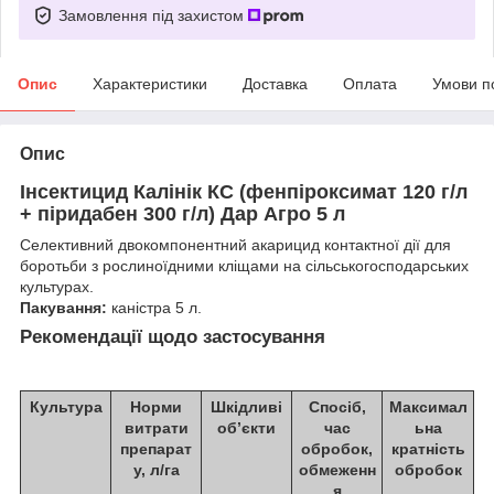
Замовлення під захистом
Опис
Характеристики
Доставка
Оплата
Умови п
Опис
Інсектицид Калінік КС (фенпіроксимат 120 г/л
+ піридабен 300 г/л) Дар Агро 5 л
Селективний двокомпонентний акарицид контактної дії для
боротьби з рослиноїдними кліщами на сільськогосподарських
культурах.
Пакування:
каністра 5 л.
Рекомендації щодо застосування
Культура
Норми
Шкідливі
Спосіб,
Максимал
витрати
об’єкти
час
ьна
препарат
обробок,
кратність
у, л/га
обмеженн
обробок
я