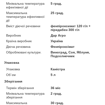
Мінімальна температура
5 град.
ефективної дії
Максимальна
25 град.
температура ефективної
дії
Вміст діючої речовини
фенпіроксимат 120 г/л +
піридабен 300 г/л
Виробник
Дар Агро
Країна виробник
Україна
Діюча речовина
Фенпіроксімат
Оброблювані культури.
Виноград, Соя, Яблуня,
Подсолнечник
Упаковка
Упаковка
Каністра
Об`єм
5 л
Зберігання
Термін зберігання
36 міс
Мінімальна температура
2 град.
зберігання
Максимальна
30 град.