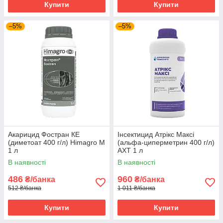
Купити
Купити
–5%
–5%
Акарицид Фостран КЕ
Інсектицид Атрікс Максі
(диметоат 400 г/л) Himagro M
(альфа-циперметрин 400 г/л)
1 л
АХТ 1 л
В наявності
В наявності
486
960
₴/банка
₴/банка
512 ₴/банка
1 011 ₴/банка
Купити
Купити