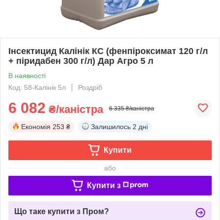
Інсектицид Калінік КС (фенпіроксимат 120 г/л
+ піридабен 300 г/л) Дар Агро 5 л
В наявності
Код: 58-Калінік 5л
Роздріб
6 082
₴/каністра
6 335 ₴/каністра
Економія
253 ₴
Залишилось
2 дні
Купити
або
Купити з
Що таке купити з Пром?