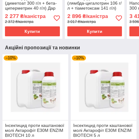
(диметоат 300 г/л + бета-
(лямбда-цигалотрин 106 г/
Напо
циперметрин 40 г/л) Дар
л + тiаметоксам 141 г/л)
300 
Агро 5 л
Дар Агро 5 л
ципе
2 277
2 896
3 4
₴/каністра
₴/каністра
ALFA
2 372 ₴/каністра
3 017 ₴/каністра
3 596
Купити
Купити
Акційні пропозиції та новинки
–10%
–10%
Інсектицид проти каштанової
Інсектицид проти каштанової
молі Актарофіт Е30М ENZIM
молі Актарофіт Е30М ENZIM
BIOTECH 10 л
BIOTECH 5 л