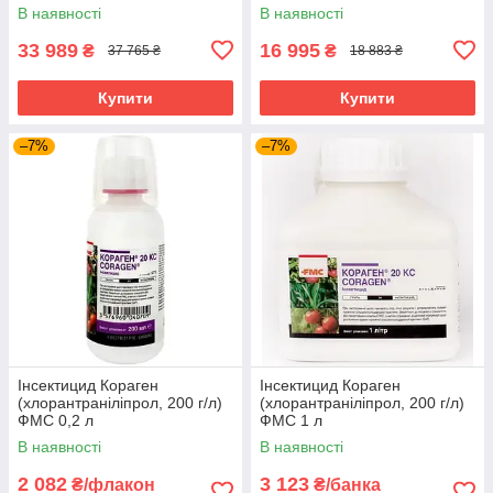
В наявності
В наявності
33 989
16 995
₴
₴
37 765 ₴
18 883 ₴
Купити
Купити
–7%
–7%
Інсектицид Кораген
Інсектицид Кораген
(хлорантраніліпрол, 200 г/л)
(хлорантраніліпрол, 200 г/л)
ФМС 0,2 л
ФМС 1 л
В наявності
В наявності
2 082
3 123
₴/флакон
₴/банка