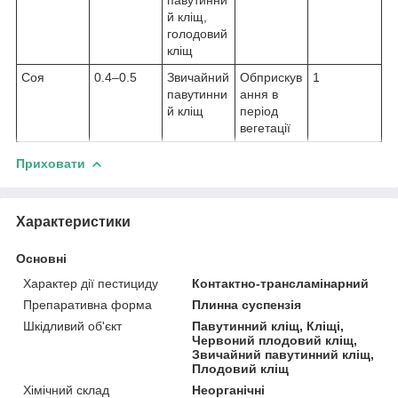
й кліщ,
голодовий
кліщ
Соя
0.4–0.5
Звичайний
Обприскув
1
павутинни
ання в
й кліщ
період
вегетації
Приховати
Характеристики
Основні
Характер дії пестициду
Контактно-трансламінарний
Препаративна форма
Плинна суспензія
Шкідливий об'єкт
Павутинний кліщ, Кліщі,
Червоний плодовий кліщ,
Звичайний павутинний кліщ,
Плодовий кліщ
Хімічний склад
Неорганічні