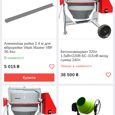
Алюмінієва рейка 2.4 м для
віброрейки Vitals Master VBF
36-4sо
Бетонозмішувач 320л
1,5кВт/220В БС-315лВ вихід
В наявності
суміші 240л
5 015
Немає в наявності
₴
38 500
₴
Купити