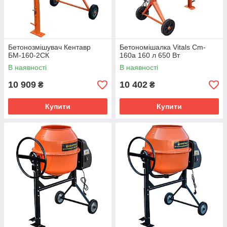
Бетонозмішувач Кентавр
Бетономішалка Vitals Cm-
БМ-160-2СК
160a 160 л 650 Вт
В наявності
В наявності
10 909
10 402
₴
₴
Купити
Купити