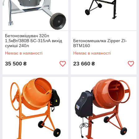
Бетонозмішувач 320л
1,5кВт/380В БС-315лА вихід
Бетономешалка Zipper ZI-
суміші 240л
BTM160
Немає в наявності
Немає в наявності
35 500
23 660
₴
₴