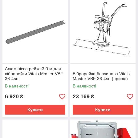
Алюмінієва рейка 3.0 м для
віброрейки Vitals Master VBF
Віброрейка бензинова Vitals
36-4sо
Master VBF 36-4sо (привід)
В наявності
В наявності
6 920
23 169
₴
₴
Купити
Купити