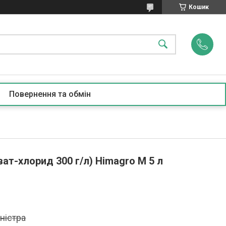
Кошик
Повернення та обмін
ат-хлорид 300 г/л) Himagro M 5 л
аністра