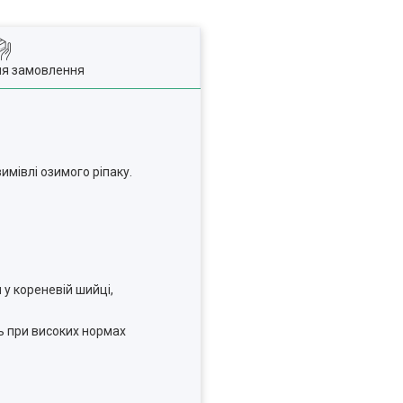
ля замовлення
мівлі озимого ріпаку.
у кореневій шийці,
ь при високих нормах