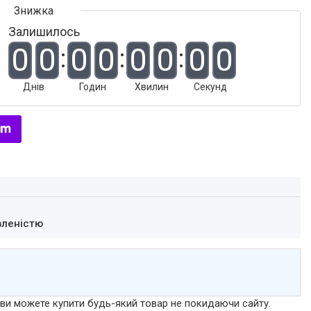
Залишилось
0
0
0
0
0
0
0
0
Днів
Годин
Хвилин
Секунд
вленістю
р ви можете купити будь-який товар не покидаючи сайту.