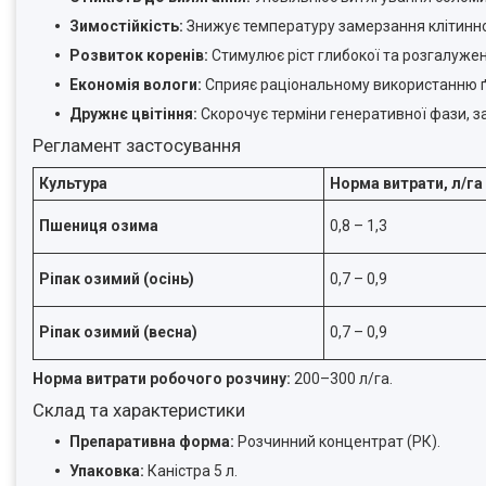
Зимостійкість:
Знижує температуру замерзання клітинног
Розвиток коренів:
Стимулює ріст глибокої та розгалужен
Економія вологи:
Сприяє раціональному використанню ґ
Дружнє цвітіння:
Скорочує терміни генеративної фази, з
Регламент застосування
Культура
Норма витрати, л/га
Пшениця озима
0,8 – 1,3
Ріпак озимий (осінь)
0,7 – 0,9
Ріпак озимий (весна)
0,7 – 0,9
Норма витрати робочого розчину:
200–300 л/га.
Склад та характеристики
Препаративна форма:
Розчинний концентрат (РК).
Упаковка:
Каністра 5 л.