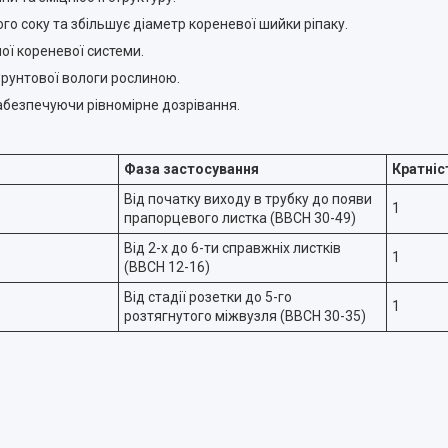
о соку та збільшує діаметр кореневої шийки ріпаку.
ої кореневої системи.
рунтової вологи рослиною.
абезпечуючи рівномірне дозрівання.
Фаза застосування
Кратніс
Від початку виходу в трубку до появи
1
прапорцевого листка (ВВСН 30-49)
Від 2-х до 6-ти справжніх листків
1
(ВВСН 12-16)
Від стадії розетки до 5-го
1
розтягнутого міжвузля (ВВСН 30-35)