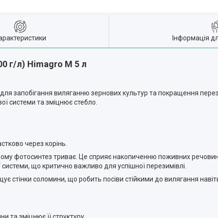
арактеристики
Інформація д
0 г/л) Himagro M 5 л
для запобігання виляганню зернових культур та покращення перези
ої системи та зміцнює стебло.
стково через корінь.
ьому фотосинтез триває. Це сприяє накопиченню поживних речовин 
 системи, що критично важливо для успішної перезимівлі.
є стінки соломини, що робить посіви стійкими до вилягання навіт
и та зміцнює її структуру.