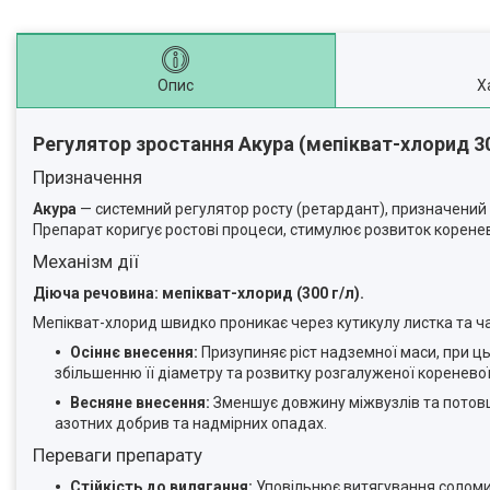
Опис
Х
Регулятор зростання Акура (мепікват-хлорид 30
Призначення
Акура
— системний регулятор росту (ретардант), призначений 
Препарат коригує ростові процеси, стимулює розвиток коренев
Механізм дії
Діюча речовина: мепікват-хлорид (300 г/л).
Мепікват-хлорид швидко проникає через кутикулу листка та ча
Осіннє внесення:
Призупиняє ріст надземної маси, при ц
збільшенню її діаметру та розвитку розгалуженої кореневої
Весняне внесення:
Зменшує довжину міжвузлів та потовщу
азотних добрив та надмірних опадах.
Переваги препарату
Стійкість до вилягання:
Уповільнює витягування соломин