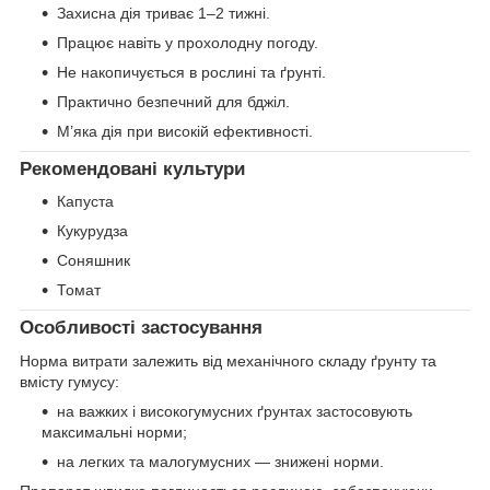
Захисна дія триває 1–2 тижні.
Працює навіть у прохолодну погоду.
Не накопичується в рослині та ґрунті.
Практично безпечний для бджіл.
М’яка дія при високій ефективності.
Рекомендовані культури
Капуста
Кукурудза
Соняшник
Томат
Особливості застосування
Норма витрати залежить від механічного складу ґрунту та
вмісту гумусу:
на важких і високогумусних ґрунтах застосовують
максимальні норми;
на легких та малогумусних — знижені норми.