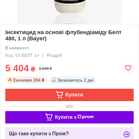
Iнсектицид на основі флубендіаміду Белт
480, 1 л (Bayer)
В наявності
Код: 53-БЕЛТ 1л
Роздріб
5 404
₴
5 688 ₴
Економія
284 ₴
Залишилось
2 дні
Купити
або
Купити з
Що таке купити з Пром?