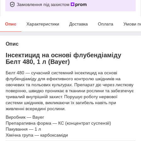
Замовлення під захистом
Опис
Характеристики
Доставка
Оплата
Умови п
Опис
Iнсектицид на основі флубендіаміду
Белт 480, 1 л (Bayer)
Белт 480 — сучасний системний інсектицид на основі
флубендіаміду для ефективного контролю шкідників на
овочевих та польових культурах. Препарат діє через листкову
поверхню, швидко проникає в тканини рослини та забезпечує
тривалий внутрішній захист. Порушує роботу нервової
системи шкідників, викликаючи їх загибель навіть при
живленні всередині рослини.
Виробник — Bayer
Препаративна форма — КС (концентрат суспензії)
Пакування — 1 л
Хімічна група — карбоксаміди