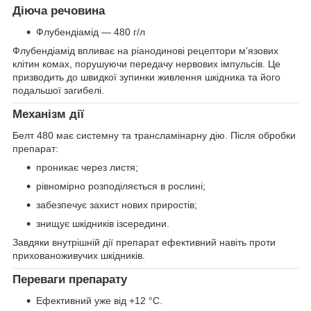
Діюча речовина
Флубендіамід — 480 г/л
Флубендіамід впливає на ріанодинові рецептори м’язових
клітин комах, порушуючи передачу нервових імпульсів. Це
призводить до швидкої зупинки живлення шкідника та його
подальшої загибелі.
Механізм дії
Белт 480 має системну та трансламінарну дію. Після обробки
препарат:
проникає через листя;
рівномірно розподіляється в рослині;
забезпечує захист нових приростів;
знищує шкідників ізсередини.
Завдяки внутрішній дії препарат ефективний навіть проти
прихованоживучих шкідників.
Переваги препарату
Ефективний уже від +12 °C.