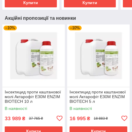
Купити
Купити
Акційні пропозиції та новинки
–10%
–10%
Інсектицид проти каштанової
Інсектицид проти каштанової
молі Актарофіт Е30М ENZIM
молі Актарофіт Е30М ENZIM
BIOTECH 10 л
BIOTECH 5 л
В наявності
В наявності
33 989
16 995
₴
₴
37 765 ₴
18 883 ₴
Купити
Купити