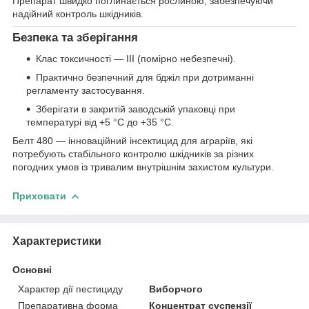
Препарат швидко поглинається рослиною, забезпечуючи
надійний контроль шкідників.
Безпека та зберігання
Клас токсичності — III (помірно небезпечні).
Практично безпечний для бджіл при дотриманні
регламенту застосування.
Зберігати в закритій заводській упаковці при
температурі від +5 °C до +35 °C.
Белт 480 — інноваційний інсектицид для аграріїв, які
потребують стабільного контролю шкідників за різних
погодних умов із тривалим внутрішнім захистом культури.
Приховати
Характеристики
Основні
Характер дії пестициду
Виборчого
Препаративна форма
Концентрат суспензії