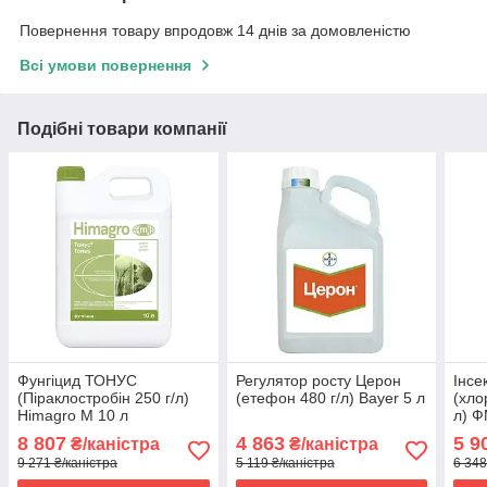
Повернення товару впродовж 14 днів за домовленістю
Всі умови повернення
Подібні товари компанії
Фунгіцид ТОНУС
Регулятор росту Церон
Інсе
(Піраклостробін 250 г/л)
(етефон 480 г/л) Bayer 5 л
(хло
Himagro M 10 л
л) Ф
8 807
4 863
5 9
₴/каністра
₴/каністра
9 271 ₴/каністра
5 119 ₴/каністра
6 348