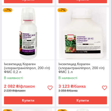
–7%
–7%
Інсектицид Кораген
Інсектицид Кораген
(хлорантраніліпрол, 200 г/л)
(хлорантраніліпрол, 200 г/л)
ФМС 0,2 л
ФМС 1 л
В наявності
В наявності
2 082
3 123
₴/флакон
₴/банка
2 239 ₴/флакон
3 358 ₴/банка
Купити
Купити