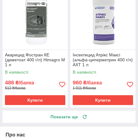
Акарицид Фостран КЕ
Інсектицид Атрікс Максі
(диметоат 400 г/л) Himagro M
(альфа-циперметрин 400 г/л)
1 л
АХТ 1 л
В наявності
В наявності
486
960
₴/банка
₴/банка
512 ₴/банка
1 011 ₴/банка
Купити
Купити
Показати ще
Про нас