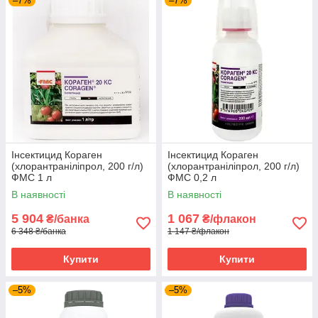
–7%
–7%
Інсектицид Кораген
Інсектицид Кораген
(хлорантраніліпрол, 200 г/л)
(хлорантраніліпрол, 200 г/л)
ФМС 1 л
ФМС 0,2 л
В наявності
В наявності
5 904
1 067
₴/банка
₴/флакон
6 348 ₴/банка
1 147 ₴/флакон
Купити
Купити
–5%
–5%