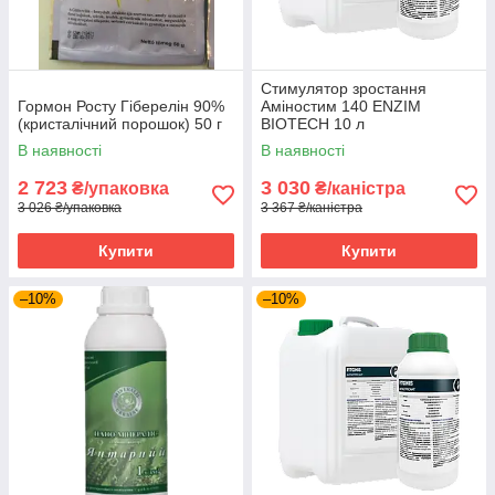
Стимулятор зростання
Гормон Росту Гіберелін 90%
Аміностим 140 ENZIM
(кристалічний порошок) 50 г
BIOTECH 10 л
В наявності
В наявності
2 723
3 030
₴/упаковка
₴/каністра
3 026 ₴/упаковка
3 367 ₴/каністра
Купити
Купити
–10%
–10%