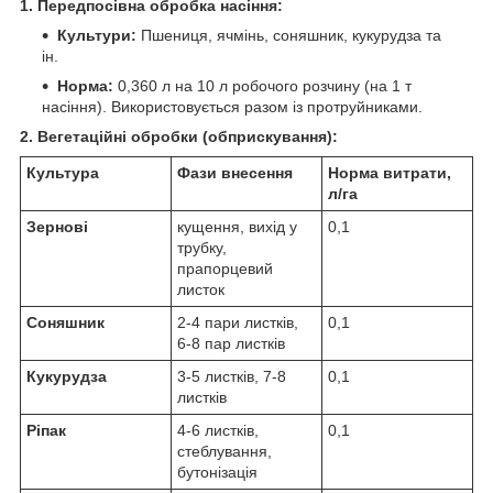
1. Передпосівна обробка насіння:
Культури:
Пшениця, ячмінь, соняшник, кукурудза та
ін.
Норма:
0,360 л на 10 л робочого розчину (на 1 т
насіння). Використовується разом із протруйниками.
2. Вегетаційні обробки (обприскування):
Культура
Фази внесення
Норма витрати,
л/га
Зернові
кущення, вихід у
0,1
трубку,
прапорцевий
листок
Соняшник
2-4 пари листків,
0,1
6-8 пар листків
Кукурудза
3-5 листків, 7-8
0,1
листків
Ріпак
4-6 листків,
0,1
стеблування,
бутонізація