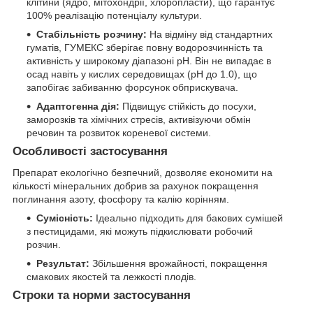
клітини (ядро, мітохондрії, хлоропласти), що гарантує
100% реалізацію потенціалу культури.
Стабільність розчину:
На відміну від стандартних
гуматів, ГУМЕКС зберігає повну водорозчинність та
активність у широкому діапазоні pH. Він не випадає в
осад навіть у кислих середовищах (pH до 1.0), що
запобігає забиванню форсунок обприскувача.
Адаптогенна дія:
Підвищує стійкість до посухи,
заморозків та хімічних стресів, активізуючи обмін
речовин та розвиток кореневої системи.
Особливості застосування
Препарат екологічно безпечний, дозволяє економити на
кількості мінеральних добрив за рахунок покращення
поглинання азоту, фосфору та калію корінням.
Сумісність:
Ідеально підходить для бакових сумішей
з пестицидами, які можуть підкислювати робочий
розчин.
Результат:
Збільшення врожайності, покращення
смакових якостей та лежкості плодів.
Строки та норми застосування