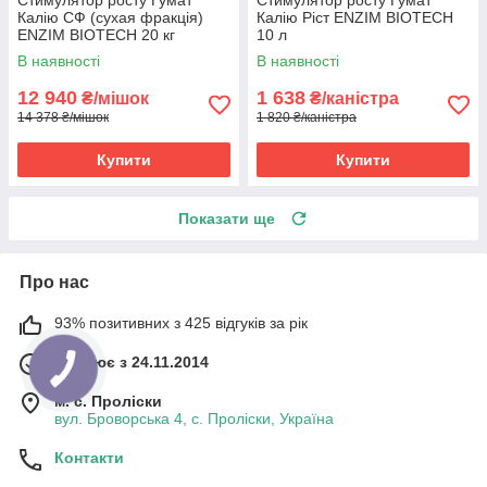
Калію СФ (сухая фракція)
Калію Ріст ENZIM BIOTECH
ENZIM BIOTECH 20 кг
10 л
В наявності
В наявності
12 940
1 638
₴/мішок
₴/каністра
14 378 ₴/мішок
1 820 ₴/каністра
Купити
Купити
Показати ще
Про нас
93% позитивних з 425 відгуків за рік
Працює з 24.11.2014
м. с. Проліски
вул. Броворська 4, с. Проліски, Україна
Контакти