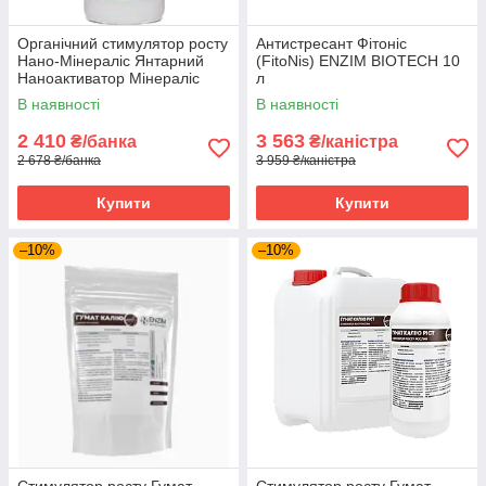
Органічний стимулятор росту
Антистресант Фітоніс
Нано-Мінераліс Янтарний
(FitoNis) ENZIM BIOTECH 10
Наноактиватор Мінераліс
л
Україна 1 л
В наявності
В наявності
2 410
3 563
₴/банка
₴/каністра
2 678 ₴/банка
3 959 ₴/каністра
Купити
Купити
–10%
–10%
Стимулятор росту Гумат
Стимулятор росту Гумат