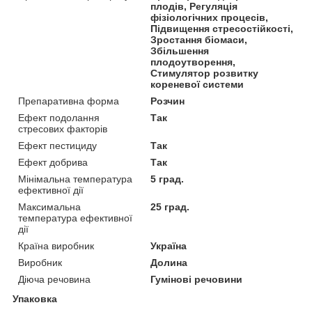
плодів, Регуляція
фізіологічних процесів,
Підвищення стресостійкості,
Зростання біомаси,
Збільшення
плодоутворення,
Стимулятор розвитку
кореневої системи
Препаративна форма
Розчин
Ефект подолання
Так
стресових факторів
Ефект пестициду
Так
Ефект добрива
Так
Мінімальна температура
5 град.
ефективної дії
Максимальна
25 град.
температура ефективної
дії
Країна виробник
Україна
Виробник
Долина
Діюча речовина
Гумінові речовини
Упаковка