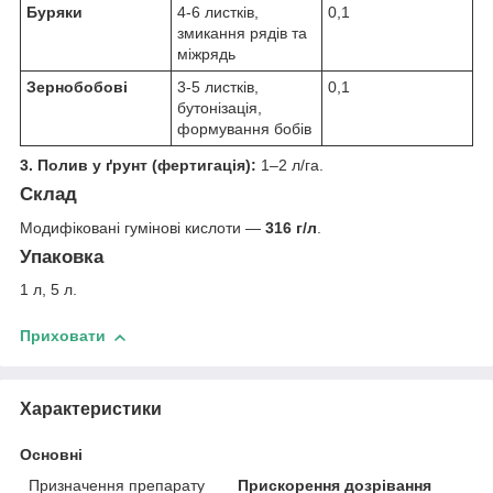
Буряки
4-6 листків,
0,1
змикання рядів та
міжрядь
Зернобобові
3-5 листків,
0,1
бутонізація,
формування бобів
3. Полив у ґрунт (фертигація):
1–2 л/га.
Склад
Модифіковані гумінові кислоти —
316 г/л
.
Упаковка
1 л, 5 л.
Приховати
Характеристики
Основні
Призначення препарату
Прискорення дозрівання