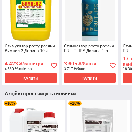
Стимулятор росту рослин
Стимулятор росту рослин
Стим
Вимпел 2 Долина 10 л
FRUITLIPS Долина 1 л
FRUI
17 
4 423
3 605
₴/каністра
₴/банка
кан
4 560 ₴/каністра
3 717 ₴/банка
18 30
Купити
Купити
Акційні пропозиції та новинки
–10%
–10%