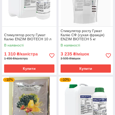
Стимулятор росту Гумат
Стимулятор росту Гумат
Калію СФ (сухая фракція)
Калію ENZIM BIOTECH 10 л
ENZIM BIOTECH 5 кг
В наявності
В наявності
1 310
3 235
₴/каністра
₴/мішок
1 456 ₴/каністра
3 595 ₴/мішок
Купити
Купити
–10%
–10%