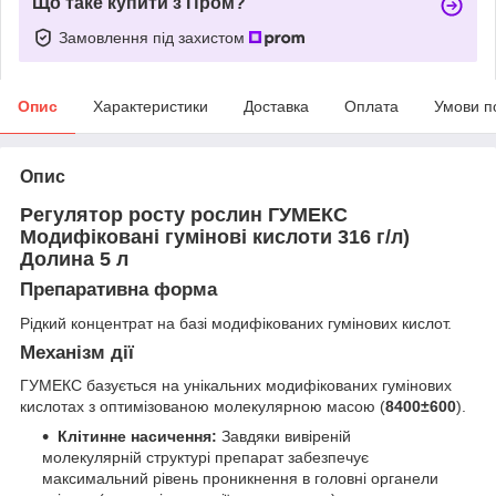
Що таке купити з Пром?
Замовлення під захистом
Опис
Характеристики
Доставка
Оплата
Умови п
Опис
Регулятор росту рослин ГУМЕКС
Модифіковані гумінові кислоти 316 г/л)
Долина 5 л
Препаративна форма
Рідкий концентрат на базі модифікованих гумінових кислот.
Механізм дії
ГУМЕКС базується на унікальних модифікованих гумінових
кислотах з оптимізованою молекулярною масою (
8400±600
).
Клітинне насичення:
Завдяки вивіреній
молекулярній структурі препарат забезпечує
максимальний рівень проникнення в головні органели