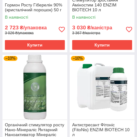
Гормон Росту Гіберелін 90%
Аміностим 140 ENZIM
(кристалічний порошок) 50 г
BIOTECH 10 л
В наявності
В наявності
2 723
3 030
₴/упаковка
₴/каністра
3 026 ₴/упаковка
3 367 ₴/каністра
Купити
Купити
–10%
–10%
Органічний стимулятор росту
Антистресант Фітоніс
Нано-Мінераліс Янтарний
(FitoNis) ENZIM BIOTECH 10
Наноактиватор Мінераліс
л