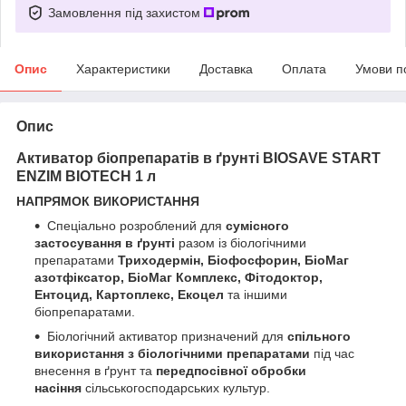
Замовлення під захистом
Опис
Характеристики
Доставка
Оплата
Умови п
Опис
Активатор біопрепаратів в ґрунті BIOSAVE START
ENZIM BIOTECH 1 л
НАПРЯМОК ВИКОРИСТАННЯ
Спеціально розроблений для
сумісного
застосування в ґрунті
разом із біологічними
препаратами
Триходермін, Біофосфорин, БіоМаг
азотфіксатор, БіоМаг Комплекс, Фітодоктор,
Ентоцид, Картоплекс, Екоцел
та іншими
біопрепаратами.
Біологічний активатор призначений для
спільного
використання з біологічними препаратами
під час
внесення в ґрунт та
передпосівної обробки
насіння
сільськогосподарських культур.