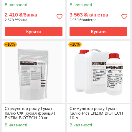
Україна 1 л
В наявності
В наявності
2 410
3 563
₴/банка
₴/каністра
2 678 ₴/банка
3 959 ₴/каністра
Купити
Купити
–10%
–10%
Стимулятор росту Гумат
Стимулятор росту Гумат
Калію СФ (сухая фракція)
Калію Ріст ENZIM BIOTECH
ENZIM BIOTECH 20 кг
10 л
В наявності
В наявності