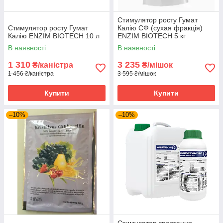
Стимулятор росту Гумат
Стимулятор росту Гумат
Калію СФ (сухая фракція)
Калію ENZIM BIOTECH 10 л
ENZIM BIOTECH 5 кг
В наявності
В наявності
1 310
3 235
₴/каністра
₴/мішок
1 456 ₴/каністра
3 595 ₴/мішок
Купити
Купити
–10%
–10%
Стимулятор зростання