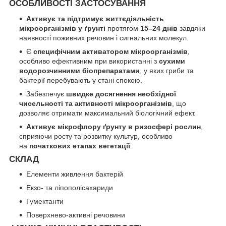
ОСОБЛИВОСТІ ЗАСТОСУВАННЯ
Активує та підтримує життєдіяльність
мікроорганізмів у ґрунті
протягом
15–24 днів
завдяки
наявності поживних речовин і сигнальних молекул.
Є
специфічним активатором мікроорганізмів
,
особливо ефективним при використанні з
сухими
водорозчинними біопрепаратами
, у яких гриби та
бактерії перебувають у стані спокою.
Забезпечує
швидке досягнення необхідної
чисельності та активності мікроорганізмів
, що
дозволяє отримати максимальний біологічний ефект.
Активує мікрофлору ґрунту в ризосфері рослин
,
сприяючи росту та розвитку культур, особливо
на
початкових етапах вегетації
.
СКЛАД
Елементи живлення бактерій
Екзо- та ліпополісахариди
Гумектанти
Поверхнево-активні речовини