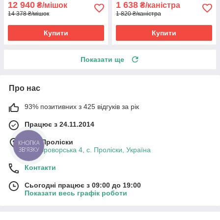
12 940
1 638
₴/мішок
₴/каністра
14 378 ₴/мішок
1 820 ₴/каністра
Купити
Купити
Показати ще
Про нас
93% позитивних з 425 відгуків за рік
Працює з 24.11.2014
м. с. Проліски
КНОПКА
ЗВ'ЯЗКУ
вул. Броворська 4, с. Проліски, Україна
Контакти
Сьогодні працює з 09:00 до 19:00
Показати весь графік роботи