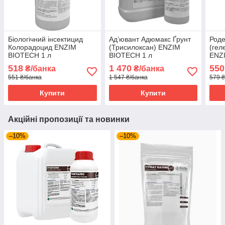
Біологічний інсектицид
Ад’ювант Адюмакс Ґрунт
Роде
Колорадоцид ENZIM
(Трисилоксан) ENZIM
(гел
BIOTECH 1 л
BIOTECH 1 л
ENZ
518
1 470
550
₴/банка
₴/банка
551 ₴/банка
1 547 ₴/банка
579 ₴
Купити
Купити
Акційні пропозиції та новинки
–10%
–10%