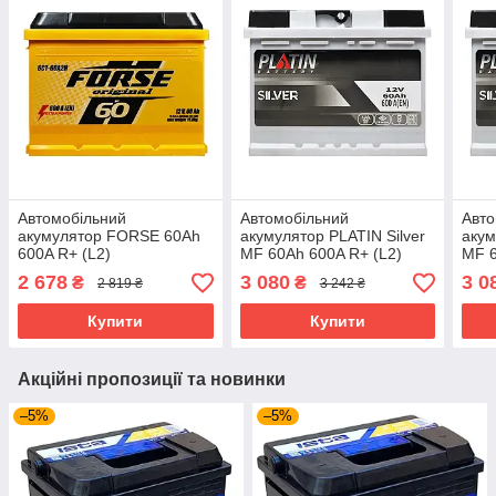
Автомобільний
Автомобільний
Авто
акумулятор FORSE 60Ah
акумулятор PLATIN Silver
акум
600A R+ (L2)
MF 60Ah 600A R+ (L2)
MF 6
2 678
3 080
3 0
₴
₴
2 819 ₴
3 242 ₴
Купити
Купити
Акційні пропозиції та новинки
–5%
–5%