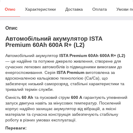
Опис
Характеристики
Доставка
Оплата
Умови п
Опис
Автомобільний акумулятор ISTA
Premium 60Ah 600A R+ (L2)
Автомобільний акумулятор
ISTA Premium 60Ah 600A R+ (L2)
— це надійне та потужне джерело живлення, створене для
сучасних легкових автомобілів із підвищеними вимогами до
енергоспоживання. Серія
ISTA Premium
виготовлена за
вдосконаленою кальцієвою технологією (Ca/Ca), що
забезпечує низький саморозряд, стабільні характеристики та
тривалий термін служби.
Ємність
60 Ah
та пусковий струм
600 А
гарантують упевнений
запуск двигуна навіть за мінусових температур. Посилений
корпус надійно захищає акумулятор від вібрацій, а якісні
матеріали та сучасна конструкція забезпечують стабільну
роботу в різних умовах експлуатації.
Переваги: