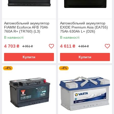
Автомобільний акумулятор
Автомобільний акумулятор
FIAMM Ecoforce AFB 70Аh
EXIDE Premium Asia (EA755)
760А R+ (TR760) (L3)
75Аh 630Ah L+ (D26)
В наявності
В наявності
4 703
4 611
₴
₴
4 951 ₴
4 854 ₴
Купити
Купити
–4%
–4%