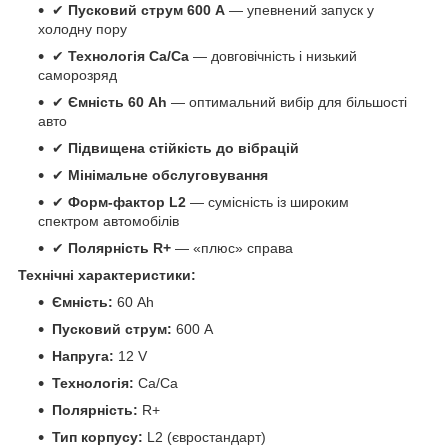
✔
Пусковий струм 600 А
— упевнений запуск у
холодну пору
✔
Технологія Ca/Ca
— довговічність і низький
саморозряд
✔
Ємність 60 Ah
— оптимальний вибір для більшості
авто
✔
Підвищена стійкість до вібрацій
✔
Мінімальне обслуговування
✔
Форм-фактор L2
— сумісність із широким
спектром автомобілів
✔
Полярність R+
— «плюс» справа
Технічні характеристики:
Ємність:
60 Ah
Пусковий струм:
600 A
Напруга:
12 V
Технологія:
Ca/Ca
Полярність:
R+
Тип корпусу:
L2 (євростандарт)