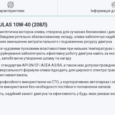
арактеристики
Інформація д
ULAS 10W-40 (208Л)
синтетична моторна олива, створена для сучасних бензинових і ди
 Завдяки ретельно збалансованому складу, олива забезпечує надійн
рияє зменшенню витрати пального і подовженню ресурсу двигуна
я чудовими пусковими властивостями при низьких температурах і с
до руйнування забезпечують ефективну роботу двигуна навіть за ек
, запобігаючи утворенню шламу та нагару
тандартам API SN/CF і ACEA A3/B4, а також має допуски провідни
іверсальності формули олива підходить для широкого спектра транс
ених навантажень
професійного використання на СТО, у корпоративних автопарках і с
але використання без необхідності постійного поповнення запасів
сть, надійний захист двигуна та ефективність у будь-яких умовах ек