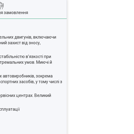
ля замовлення
зельних двигунів, включаючи
ий захист від зносу,
табільністю в’язкості при
стремальних умов. Миючі й
х автовиробників, зокрема
портних засобів, у тому числі з
ервісних центрах. Великий
сплуатації