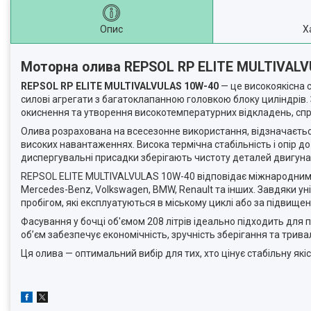
Опис
Х
Моторна олива REPSOL RP ELITE MULTIVALV
REPSOL RP ELITE MULTIVALVULAS 10W-40
— це високоякісна 
силові агрегати з багатоклапанною головкою блоку циліндрів.
окиснення та утворення високотемпературних відкладень, сп
Олива розрахована на всесезонне використання, відзначаєтьс
високих навантаженнях. Висока термічна стабільність і опір 
диспергувальні присадки зберігають чистоту деталей двигуна
REPSOL ELITE MULTIVALVULAS 10W-40 відповідає міжнародним с
Mercedes-Benz, Volkswagen, BMW, Renault та інших. Завдяки ун
пробігом, які експлуатуються в міському циклі або за підвищ
Фасування у бочці об'ємом 208 літрів ідеально підходить для 
об’єм забезпечує економічність, зручність зберігання та трив
Ця олива — оптимальний вибір для тих, хто цінує стабільну які